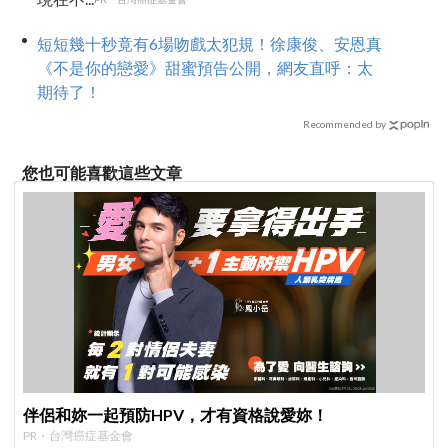
短短幾十秒竟有6場吻戲太犯規！徐康俊、安恩真
《不是你的戀愛》甜蜜預告公開，網友直呼：太
期待了！
Recommended by
您也可能喜歡這些文章
伴侶和妳一起預防HPV，才有資格說愛妳！
PR・台灣癌症基金會