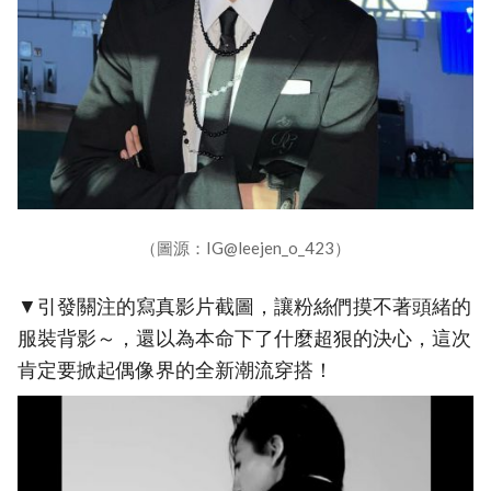
（圖源：IG@leejen_o_423）
▼引發關注的寫真影片截圖，讓粉絲們摸不著頭緒的
服裝背影～，還以為本命下了什麼超狠的決心，這次
肯定要掀起偶像界的全新潮流穿搭！