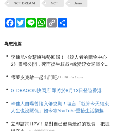
NCT DREAM
NCT
Jeno
Facebook
Twitter
Line
WhatsApp
Copy
分
Link
享
為您推薦
李棟旭×金慧峻強勢回歸！《殺人者的購物中心
2》畫報公開，死而復生叔叔×蛻變姪女迎戰全新
危機！
帶著皮克敏一起出門吧
PR・Pikmin Bloom
G-DRAGON快閃店 即將於8月13日登陸香港
韓佳人自曝曾陷入倦怠期！坦言「就算今天結束
人生也沒關係」如今靠YouTube重拾生活樂趣
立即諮詢HPV！是對自己健康最好的投資，把握
現在不...
PR・台灣癌症基金會