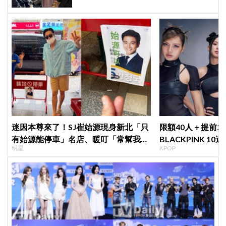
迷因本尊來了！SJ崔始源現身新北「只
限額40人＋提前2
有始源能停車」名店、暖叮「常幫我換
BLACKPINK 1
明星
KPOP
照片」，店家尖叫合照網笑翻：這輩子
衍」，YG急證實
不能脫粉了