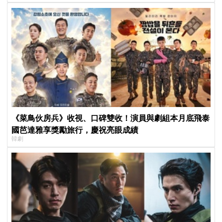
《菜鳥伙房兵》收視、口碑雙收！演員與劇組本月底飛泰
國芭達雅享獎勵旅行，慶祝亮眼成績
韓劇