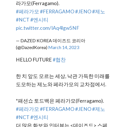
라가모(Ferragamo).
#페라가모
#FERRAGAMO
#JENO
#제노
#NCT
#엔시티
pic.twitter.com/IAq4lgw5NF
— DAZED KOREA 데이즈드 코리아
(@DazedKorea)
March 14, 2023
HELLO FUTURE
#협찬
한 치 앞도 모르는 세상, 낙관 가득한 미래를
도모하는 제노와 페라가모의 교차점에서.
*패션쇼 토드백은 페라가모(Ferragamo).
#페라가모
#FERRAGAMO
#JENO
#제노
#NCT
#엔시티
더 많은 화보와 인터뷰는 <데이즈드> 스페