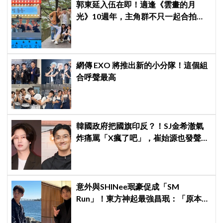
郭東延入伍在即！適逢《雲畫的月
光》10週年，主角群不只一起合拍畫
報，還錄製特別節目
網傳 EXO 將推出新的小分隊！這個組
合呼聲最高
韓國政府把國旗印反？！SJ金希澈氣
炸痛罵「X瘋了吧」，崔始源也發聲挺
爆
意外與SHINee珉豪促成「SM
Run」！東方神起最強昌珉：「原本想
見好就收的」