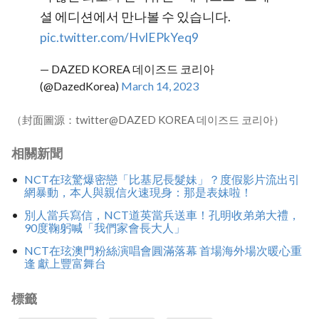
셜 에디션에서 만나볼 수 있습니다.
pic.twitter.com/HvlEPkYeq9
— DAZED KOREA 데이즈드 코리아
(@DazedKorea)
March 14, 2023
（封面圖源：twitter@DAZED KOREA 데이즈드 코리아）
相關新聞
NCT在玹驚爆密戀「比基尼長髮妹」？度假影片流出引
網暴動，本人與親信火速現身：那是表妹啦！
別人當兵寫信，NCT道英當兵送車！孔明收弟弟大禮，
90度鞠躬喊「我們家會長大人」
NCT在玹澳門粉絲演唱會圓滿落幕 首場海外場次暖心重
逢 獻上豐富舞台
標籤