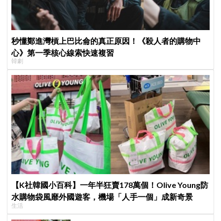
秒懂鄭進灣槓上巴比侖的真正原因！《殺人者的購物中
心》第一季核心線索快速複習
韓劇
【K社韓國小百科】一年半狂賣178萬個！Olive Young防
水購物袋風靡外國遊客，機場「人手一個」成新奇景
生活