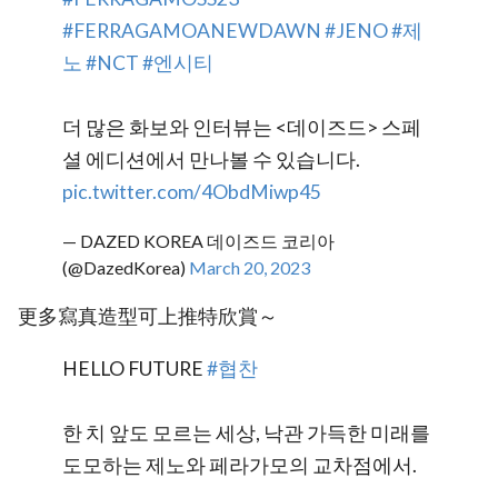
#FERRAGAMOANEWDAWN
#JENO
#제
노
#NCT
#엔시티
더 많은 화보와 인터뷰는 <데이즈드> 스페
셜 에디션에서 만나볼 수 있습니다.
pic.twitter.com/4ObdMiwp45
— DAZED KOREA 데이즈드 코리아
(@DazedKorea)
March 20, 2023
更多寫真造型可上推特欣賞～
HELLO FUTURE
#협찬
한 치 앞도 모르는 세상, 낙관 가득한 미래를
도모하는 제노와 페라가모의 교차점에서.