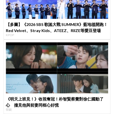
【多圖】《2026 SBS 歌謠大戰 SUMMER》藍地毯開跑！
Red Velvet、Stray Kids、ATEEZ、RIIZE等愛豆登場
KPOP
《明天上班見！》收視奪冠！朴智賢察覺對徐仁國動了
心 撞見他與前妻同框心好慌
韓劇