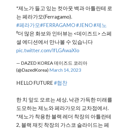
*제노가 들고 있는 컷아웃 백과 아틀란테 로
는 페라가모(Ferragamo).
#페라가모
#FERRAGAMO
#JENO
#제노
⁰더 많은 화보와 인터뷰는 <데이즈드> 스페
셜 에디션에서 만나볼 수 있습니다
pic.twitter.com/lfLGAwaXIo
— DAZED KOREA 데이즈드 코리아
(@DazedKorea)
March 14, 2023
HELLO FUTURE
#협찬
한 치 앞도 모르는 세상, 낙관 가득한 미래를
도모하는 제노와 페라가모의 교차점에서.
*제노가 착용한 블랙 레더 착장의 아틀란테
2, 블랙 재킷 착장의 가스코 슬라이드는 페