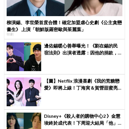
柳演錫、李世榮首度合體！確定加盟虐心史劇《公主貪戀
書生》 上演「朝鮮版羅密歐與茱麗葉」
韓劇
邊佑錫暖心善舉曝光！《劉在錫的民
宿法則》出演者透露：因他的捐款，
兒童患者順利完成治療
【圖】Netflix 浪漫喜劇《我的荒糖戀
愛》即將上線！丁海寅＆賀營甜蜜亮
相製作發表會，甜蜜CP化學反應引期
待
Disney+《殺人者的購物中心2 》金慧
埈終於成代表！下周迎大結局「他」