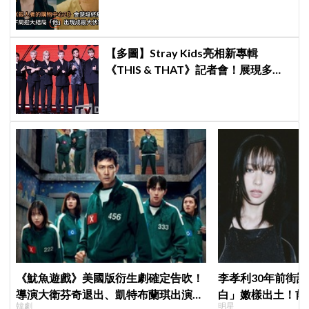
出現成最大伏筆
【多圖】Stray Kids亮相新專輯
《THIS & THAT》記者會！展現多才
全能與滿滿自信，預告「以熱治熱」
炸裂夏日音樂圈
《魷魚遊戲》美國版衍生劇確定告吹！
李孝利30年前街
導演大衛芬奇退出、凱特布蘭琪出演傳
白」嫩樣出土！前
韓劇
明星