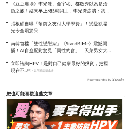
《豆豆農場》李光洙、金宇彬、都敬秀以為是治
癒之旅！結果早上6點就開工，李光洙崩潰：我們
真的來對了嗎？
張根碩自曝「幫前女友付大學學費」！戀愛觀曝
光令全場驚呆
南韓首檔「雙性戀戀綜」《StandBIMe》震撼開
播！AI盲盒配對驚見「同性約會」，天菜男女大
混戰：理想型撞衫了！
立即諮詢HPV！是對自己健康最好的投資，把握
現在不...
PR・台灣癌症基金會
Recommended by
您也可能喜歡這些文章