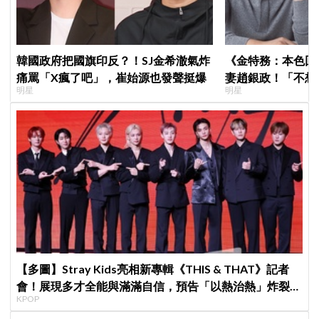
韓國政府把國旗印反？！SJ金希澈氣炸
《金特務：本色回
痛罵「X瘋了吧」，崔始源也發聲挺爆
妻趙銀政！「不想
明星
明星
一句話展現滿滿尊
【多圖】Stray Kids亮相新專輯《THIS & THAT》記者
會！展現多才全能與滿滿自信，預告「以熱治熱」炸裂夏
KPOP
日音樂圈