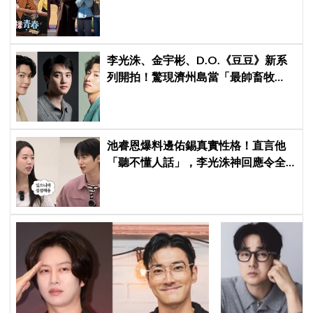
遊笑料不斷，崔宇植陷「內褲危機」
直喊：可以出賣靈魂
李光洙、金宇彬、D.O.《豆豆》新系
列開拍！驚現濟州島當「最帥畜牧
工」，人氣YTR文尚勳驚喜加盟
池睿恩爆料邊佑錫真實性格！直言他
「聽不懂人話」，李光洙神回應令全
場爆笑XD