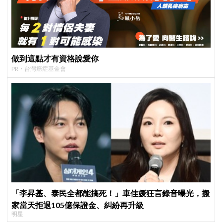
做到這點才有資格說愛你
PR・台灣癌症基金會
「李昇基、泰民全都能搞死！」車佳媛狂言錄音曝光，搬
家當天拒退105億保證金、糾紛再升級
明星