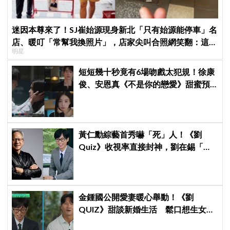
迷因本尊來了！SJ崔始源現身新北「只有始源能停車」名
店、暖叮「常幫我換照片」，店家尖叫合照網笑翻：這輩
明星
子不能脫粉了
短短幾十秒竟有6場吻戲太犯規！徐康
俊、安恩真《不是你的戀愛》甜蜜預
告公開，網友直呼：太期待了！
黃仁勳綜藝首秀嚇「死」人！《劉
Quiz》收視率直接封神，劉在錫「MC
冠軍」果然有料
金鍾國公開愛妻暖心舉動！《劉
QUIZ》甜談新婚生活 鬆口想生女兒
引發熱議