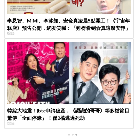
李恩智、MIMI、李泳知、安兪真凌晨5點開工！《宇宙年
糕店》預告公開，網友笑喊：「難得看到兪真這麼安靜」
綜藝
韓綜大地震！jbtc申請破產，《認識的哥哥》等多檔節目
驚傳「全面停錄」 ！僅2檔逃過死劫
綜藝