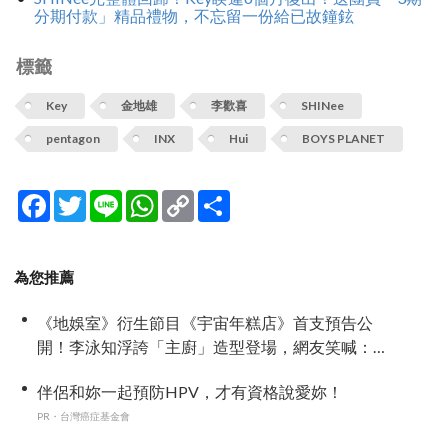
分期付款」精品禮物，不忘留一份給已故鐘鉉
標籤
Key
金地雄
李歡喜
SHINee
pentagon
INX
Hui
BOYS PLANET
Facebook
Twitter
Line
WhatsApp
Copy
分
Link
享
為您推薦
《地娛室》衍生節目《宇宙年糕店》首支預告公
開！李泳知浮誇「主廚」造型登場，網友笑喊：
還以為是外國人
伴侶和妳一起預防HPV，才有資格說愛妳！
PR・台灣癌症基金會