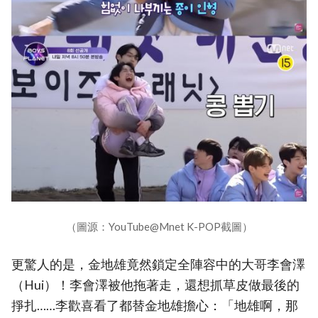
（圖源：YouTube@Mnet K-POP截圖）
更驚人的是，金地雄竟然鎖定全陣容中的大哥李會澤
（Hui）！李會澤被他拖著走，還想抓草皮做最後的
掙扎……李歡喜看了都替金地雄擔心：「地雄啊，那