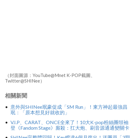
（封面圖源：YouTube@Mnet K-POP截圖、
Twitter@SHINee）
相關新聞
意外與SHINee珉豪促成「SM Run」！東方神起最強昌
珉：「原本想見好就收的」
V.I.P、CARAT、ONCE全來了！10大K-pop粉絲團領袖
登《Fandom Stage》廝殺：扛大炮、刷音源通通變關卡
SHINee完整體回歸！Key睽違6個月復出！送團員「3期