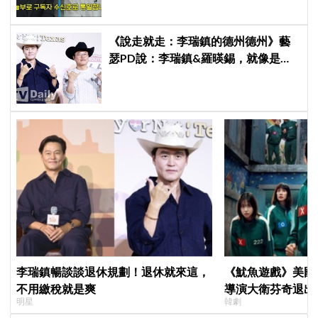
《說走就走：李瑞鎮的德州德州》藝
瑟PD說：李瑞鎮&羅暎錫，就像是浪
漫喜劇的男女主角一樣XD
李瑞鎮暢談談退休規劃！退休就來這，
《魷魚遊戲》美國
不用繳稅就是爽
導演大衛芬奇退出
明星
韓劇
聞也破局