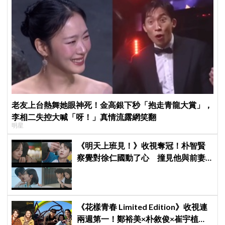
老友上台熱舞她眼神死！金高銀下秒「抱走青龍大賞」，
李相二失控大喊「呀！」真情流露網笑翻
明星
《明天上班見！》收視奪冠！朴智賢
察覺對徐仁國動了心 撞見他與前妻
同框心好慌
《花樣青春 Limited Edition》收視連
兩週第一！鄭裕美×朴敘俊×崔宇植窮