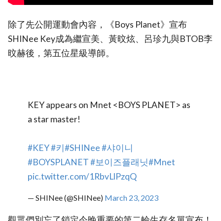
除了先公開運動會內容，《Boys Planet》宣布
SHINee Key成為繼宣美、黃旼炫、呂珍九與BTOB李
旼赫後，第五位星級導師。
KEY appears on Mnet <BOYS PLANET> as
a star master!
#KEY
#키
#SHINee
#샤이니
#BOYSPLANET
#보이즈플래닛
#Mnet
pic.twitter.com/1RbvLlPzqQ
— SHINee (@SHINee)
March 23, 2023
觀眾們別忘了鎖定今晚重要的第二輪生存名單宣布！