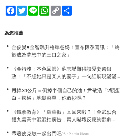
Facebook
Twitter
Line
WhatsApp
Copy
分
Link
享
為您推薦
金俊昊♥金智珉升格準爸媽！宣布懷孕喜訊：「終
於成為夢想中的三口之家」
《金特務：本色回歸》蘇志燮難得談愛妻趙銀
政！「不想她只是某人的妻子」一句話展現滿滿
尊重與愛
甩掉34公斤＝倒掉半個自己的油！尹敬浩「2顆蛋
白＋辣椒」地獄菜單，你敢抄嗎？
《鐵拳教育》「羅華振」又回來啦？！金武烈合
體九雲高中混混拍廣告，兩人嚇壞反應笑翻劇
迷：根本番外篇！
帶著皮克敏一起出門吧
PR・Pikmin Bloom