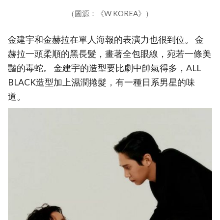
（圖源：《W KOREA》）
金建宇和金赫拉在單人海報的表演力也很到位。 金
赫拉一頭柔順的黑長髮，畫著全包眼線，宛若一條美
豔的毒蛇。 金建宇的造型要比劇中帥氣得多，ALL
BLACK造型加上濕潤捲髮，有一種日系男星的味
道。