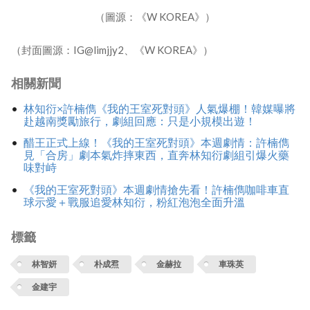
（圖源：《W KOREA》）
（封面圖源：IG@limjjy2、《W KOREA》）
相關新聞
林知衍×許楠儁《我的王室死對頭》人氣爆棚！韓媒曝將
赴越南獎勵旅行，劇組回應：只是小規模出遊！
醋王正式上線！《我的王室死對頭》本週劇情：許楠儁
見「合房」劇本氣炸摔東西，直奔林知衍劇組引爆火藥
味對峙
《我的王室死對頭》本週劇情搶先看！許楠儁咖啡車直
球示愛＋戰服追愛林知衍，粉紅泡泡全面升溫
標籤
林智妍
朴成焄
金赫拉
車珠英
金建宇