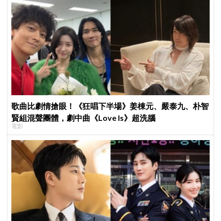
歌曲比劇情搶眼！《狂唱下半場》姜棟元、嚴泰九、朴智
賢組混聲團體，劇中曲《Love Is》超洗腦
電影