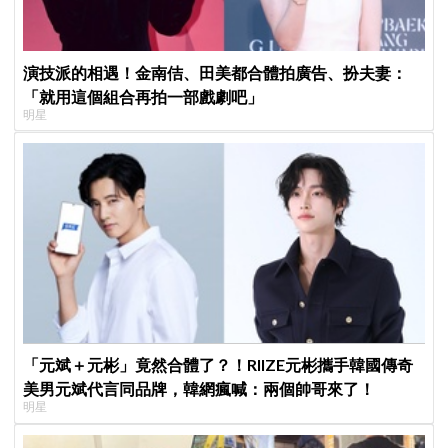
演技派的相遇！金南佶、田美都合體拍廣告、扮夫妻：
「就用這個組合再拍一部戲劇吧」
明星
「元斌＋元彬」竟然合體了？！RIIZE元彬攜手韓國傳奇
美男元斌代言同品牌，韓網瘋喊：兩個帥哥來了！
明星