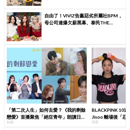
自由了！VIVIZ告贏惡劣所屬社BPM，
母公司連爆欠薪黑幕、泰民THE
BOYZ李昇基集體逃亡
「第二次人生」如何去愛？《我的剩餘
BLACKPINK 
戀愛》首播聚焦「絕症青年」朗讀日記
Jisoo 離場後
綜藝
明星
全場淚崩，初見面竟「撞見舊識」！
看了好心疼