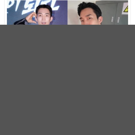
原本只是特別出演，竟逆襲入圍《青龍系列大獎》最佳男
配角！李相二憑《菜鳥伙房兵》黃錫浩寫下「最強特別出
明星
演」傳奇