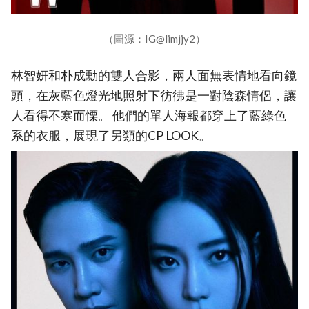
（圖源：IG@limjjy2）
林智妍和朴成勳的雙人合影，兩人面無表情地看向鏡
頭，在灰藍色燈光地照射下彷彿是一對陰森情侶，讓
人看得不寒而慄。 他們的單人海報都穿上了藍綠色
系的衣服，展現了另類的CP LOOK。