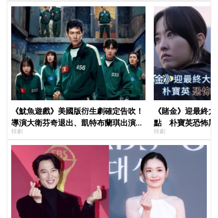
《魷魚遊戲》美國版衍生劇確定告吹！
《賭金》迎最終大
導演大衛芬奇退出、凱特布蘭琪出演傳
點 朴寶英恐怖黑
韓劇
韓劇
聞也破局