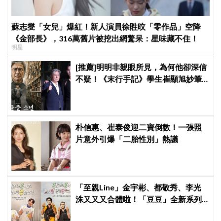
蘇志燮「女兒」爆紅！新人演員徐貹旼「零作品」空降
《金部長》，316萬舊片被挖出網驚呆：星味藏不住！
明星
[推薦]明明非親眼所見，為何他卻深信
不疑！《末行手記》學生崔顯旭妙筆
生花讓老師崔岷植一步步深陷
朴信惠、崔泰俊迎二寶倒數！一張照
片意外引爆「二胎性別」熱議
「至親Line」金宇彬、都敬秀、李光
洙又又又合體啦！「豆豆」全新系列
本月開拍