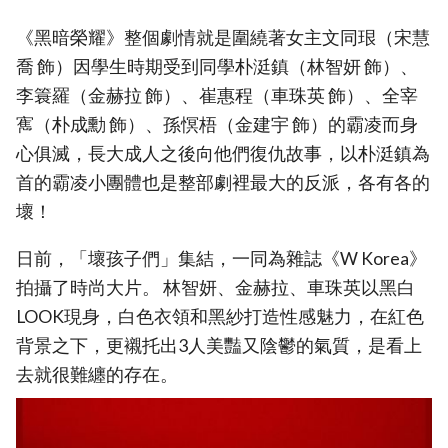
《黑暗榮耀》整個劇情就是圍繞著女主文同珢（宋慧
喬 飾）因學生時期受到同學朴涏鎮（林智妍 飾）、
李簑羅（金赫拉 飾）、崔惠程（車珠英 飾）、全宰
寯（朴成勳 飾）、孫慏梧（金建宇 飾）的霸凌而身
心俱滅，長大成人之後向他們復仇故事，以朴涏鎮為
首的霸凌小團體也是整部劇裡最大的反派，各有各的
壞！
日前，「壞孩子們」集結，一同為雜誌《W Korea》
拍攝了時尚大片。 林智妍、金赫拉、車珠英以黑白
LOOK現身，白色衣領和黑紗打造性感魅力，在紅色
背景之下，更襯托出3人美豔又陰鬱的氣質，是看上
去就很難纏的存在。