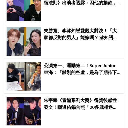
宿法則》出演者透露：因他的捐款，
兒童患者順利完成治療
夫勝寬、李泳知戀愛觀大對決！「大
家都反對的男人」能嫁嗎？ 泳知語出
驚人讓網全急了：千萬要小心
公演第一、運動第二！Super Junior
東海：「離別的空虛，是為了期待下
次再見」
朱宇宰《青龍系列大獎》得獎後感性
發文！曬邊佑錫合照「20多歲相遇，
如今一起站上頒獎舞台」