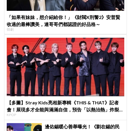
「如果有妹妹，想介紹給你！」《財閥X刑警2》安普賢
收過的最棒讚美，連哥哥們都認證的好品格～
韓劇
【多圖】Stray Kids亮相新專輯《THIS & THAT》記者
會！展現多才全能與滿滿自信，預告「以熱治熱」炸裂夏
KPOP
日音樂圈
邊佑錫暖心善舉曝光！《劉在錫的民