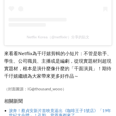
Netflix Korea（@netflixkr）分享的貼文
來看看Netflix為千玗嬉剪輯的小短片：不管是歌手、
學生、公司職員、主播或是編劇，從現實題材到超現
實題材，根本是演什麼像什麼的「千面演員」！期待
千玗嬉繼續為大家帶來更多好作品～
（封面圖源：IG@thousand_wooo）
相關新聞
淚奔！蔡貞安新片首映竟逼出《咖啡王子1號店》「19年
世紀大合體」！孔劉、尹恩惠都來了