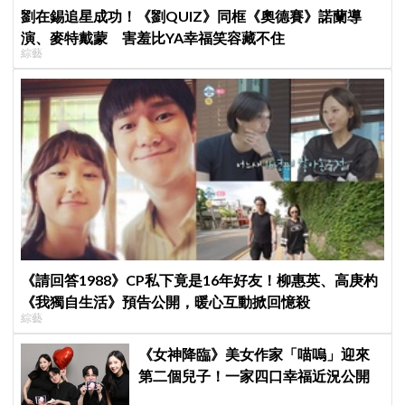
劉在錫追星成功！《劉QUIZ》同框《奧德賽》諾蘭導
演、麥特戴蒙 害羞比YA幸福笑容藏不住
綜藝
《請回答1988》CP私下竟是16年好友！柳惠英、高庚杓
《我獨自生活》預告公開，暖心互動掀回憶殺
綜藝
《女神降臨》美女作家「喵嗚」迎來
第二個兒子！一家四口幸福近況公開