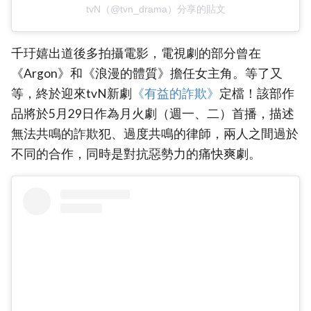
tvN（@tvn_drama）分享的貼文
千玗嬉出道後多拍攝電影，電視劇的部分曾在
《Argon》和《浪漫的體質》擔任女主角。等了又
等，終於迎來tvN新劇
‎《有益的詐欺》‎
定檔！該部作
品將於5月29日作為月火劇（週一、二）首播，描述
無法共鳴的詐欺犯、過度共鳴的律師，兩人之間過於
不同的合作，同時是對抗惡勢力的痛快爽劇。