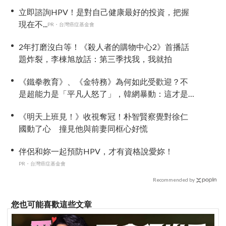
立即諮詢HPV！是對自己健康最好的投資，把握
現在不...
PR・台灣癌症基金會
2年打磨沒白等！《殺人者的購物中心2》首播話
題炸裂，李棟旭放話：第三季找我，我就拍
《鐵拳教育》、《金特務》為何如此受歡迎？不
是超能力是「平凡人怒了」，韓網暴動：這才是
我想要的結局！
《明天上班見！》收視奪冠！朴智賢察覺對徐仁
國動了心 撞見他與前妻同框心好慌
伴侶和妳一起預防HPV，才有資格說愛妳！
PR・台灣癌症基金會
Recommended by
您也可能喜歡這些文章