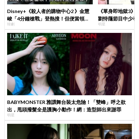
Disney+《殺人者的購物中心2 》金慧
《單身即地獄3》
峻「4分鐘槍戰」登熱搜！但便當領不
劉恃蘟節目中少有
韓劇
明星
完兩大主角全掛了⋯
調交往成真，甜蜜
BABYMONSTER 雅譞舞台裝太危險！「雙峰」呼之欲
出，甩頭撥髮全是護胸小動作！網：造型師出來謝罪
明星