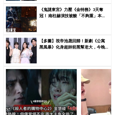
《鬼謎東宮》力壓《金特務》3天奪
冠！ 南柱赫演技被酸「不夠重」本人
親回：刻意為之
【多圖】視帝池晟回歸！新劇《公寓
黑風暴》化身超帥前黑幫老大，今晚
開播強勢空降Netflix！