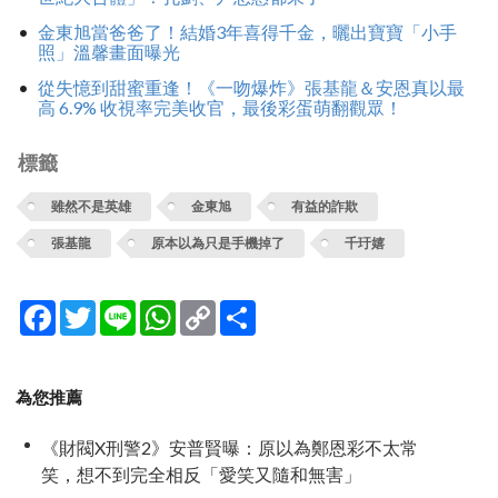
金東旭當爸爸了！結婚3年喜得千金，曬出寶寶「小手
照」溫馨畫面曝光
從失憶到甜蜜重逢！《一吻爆炸》張基龍＆安恩真以最
高 6.9% 收視率完美收官，最後彩蛋萌翻觀眾！
標籤
雖然不是英雄
金東旭
有益的詐欺
張基龍
原本以為只是手機掉了
千玗嬉
Facebook
Twitter
Line
WhatsApp
Copy
分
Link
享
為您推薦
《財閥X刑警2》安普賢曝：原以為鄭恩彩不太常
笑，想不到完全相反「愛笑又隨和無害」