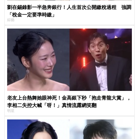
劉在錫錄影一半急奔銀行！人生首次公開繳稅過程 強調
「稅金一定要準時繳」
綜藝
老友上台熱舞她眼神死！金高銀下秒「抱走青龍大賞」，
李相二失控大喊「呀！」真情流露網笑翻
明星