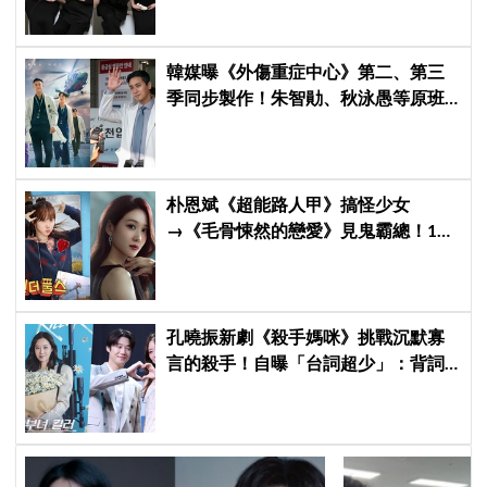
韓媒曝《外傷重症中心》第二、第三
季同步製作！朱智勛、秋泳愚等原班
人馬傳回歸，Netflix回應了
朴恩斌《超能路人甲》搞怪少女
→《毛骨悚然的戀愛》見鬼霸總！180
度反差演技獲讚「信看演員」
孔曉振新劇《殺手媽咪》挑戰沉默寡
言的殺手！自曝「台詞超少」：背詞
壓力小很多XD