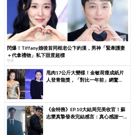
閃爆！Tiffany婚後首同框老公卞約漢，男神「緊牽護妻
＋代拿禮物」私下甜度超標
明星
甩肉17公斤大變樣！金敏荷瘦成紙片
人登青龍獎，「對比一年前」網驚
呆：以為不同人
《金特務》EP.10大結局完美收官！蘇
志燮真摯發表完結感言：真心感謝一
路陪伴我們到最後的觀眾