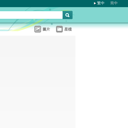
繁中
简中
圖片
星檔