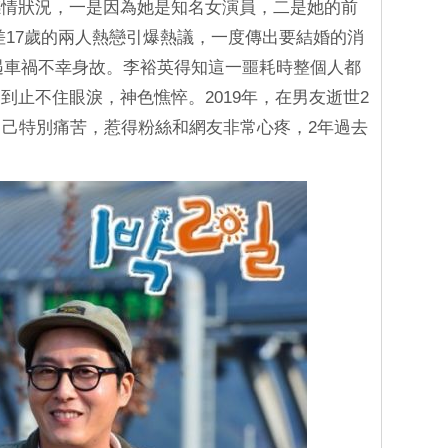
感情狀況，一是因為她是知名女演員，二是她的前
差17歲的兩人熱戀引爆熱議，一度傳出要結婚的消
遭遇車禍不幸身故。李裕英得知這一噩耗時整個人都
到止不住眼淚，神色憔悴。2019年，在男友逝世2
自己特別痛苦，惹得粉絲和網友非常心疼，2年過去