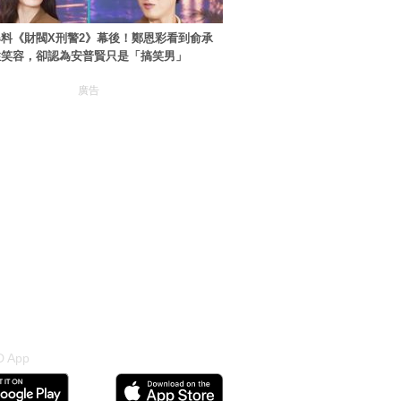
料《財閥X刑警2》幕後！鄭恩彩看到俞承
住笑容，卻認為安普賢只是「搞笑男」
廣告
 App