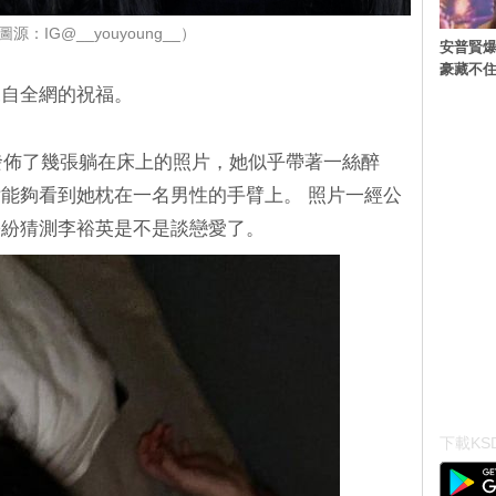
源：IG@__youyoung__）
安普賢爆
豪藏不
來自全網的祝福。
上發佈了幾張躺在床上的照片，她似乎帶著一絲醉
能夠看到她枕在一名男性的手臂上。 照片一經公
紛紛猜測李裕英是不是談戀愛了。
下載KSD