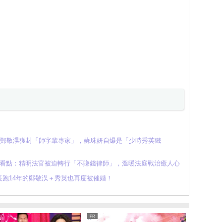
官！鄭敬淏獲封「師字輩專家」，蘇珠妍自爆是「少時秀英鐵
大看點：精明法官被迫轉行「不賺錢律師」，溫暖法庭戰治癒人心
跑14年的鄭敬淏＋秀英也再度被催婚！