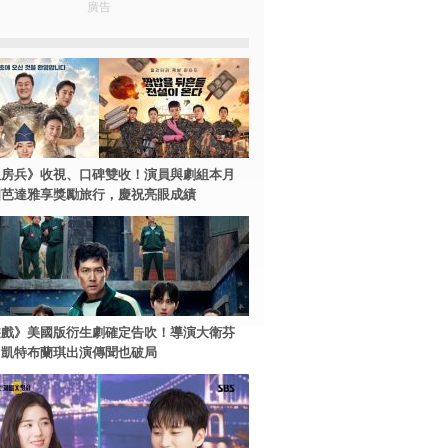
廣告
伙房兵》收視、口碑雙收！演員與劇組本月
國芭達雅享獎勵旅行，慶祝亮眼成績
遊戲》美國版衍生劇確定告吹！導演大衛芬
、凱特布蘭琪出演傳聞也破局