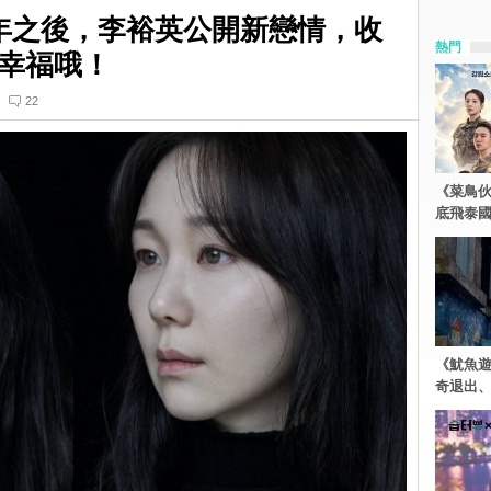
年之後，李裕英公開新戀情，收
熱門
幸福哦！
22
《菜鳥
底飛泰
《魷魚
奇退出