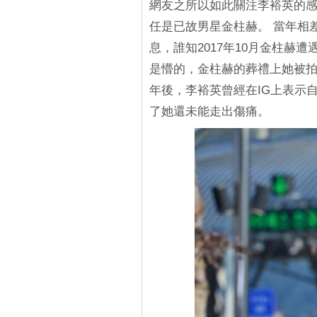
網友之所以如此關注李裕英的
任是已故男星金柱赫。 當年相
息，誰知2017年10月金柱赫
是懵的，金柱赫的葬禮上她被拍
年後，李裕英曾經在IG上表示
了她還未能走出傷痛。