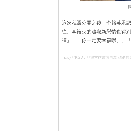
（
這次私照公開之後，李裕英承
往。李裕英的這段新戀情也得
福」、「你一定要幸福哦」、
Tracy@KSD / 非得本站書面同意