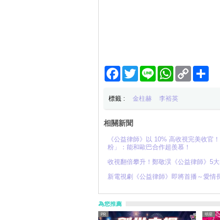
Facebook
Twitter
Line
WhatsApp
Copy
分
Link
享
標籤 :
金柱赫
李裕英
相關新聞
《公益律師》以 10% 高收視完美收
粉」：能和歐巴合作超羨慕！
收視翻倍攀升！鄭敬淏《公益律師》5
新電視劇《公益律師》即將首播～愛情長
為您推薦
明星