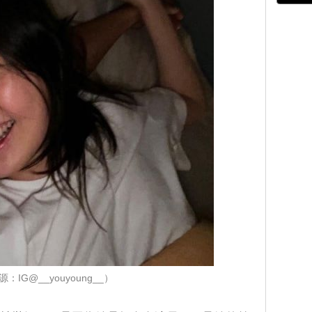
：IG@__youyoung__）