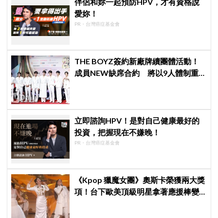
伴侶和妳一起預防HPV，才有資格說
愛妳！
PR・台灣癌症基金會
THE BOYZ簽約新廠牌續團體活動！
成員NEW缺席合約 將以9人體制重
啟新篇章
立即諮詢HPV！是對自己健康最好的
投資，把握現在不嫌晚！
PR・台灣癌症基金會
《Kpop 獵魔女團》奧斯卡榮獲兩大獎
項！台下歐美頂級明星拿著應援棒變
身小粉絲應援