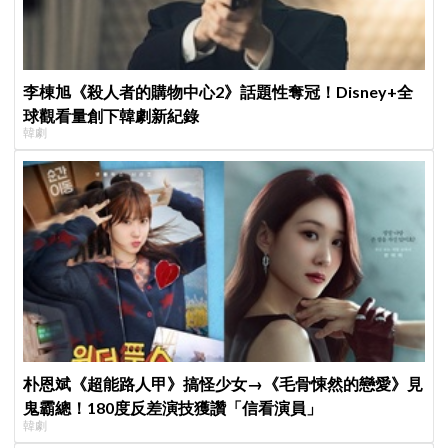
李棟旭《殺人者的購物中心2》話題性奪冠！Disney+全
球觀看量創下韓劇新紀錄
韓劇
朴恩斌《超能路人甲》搞怪少女→《毛骨悚然的戀愛》見
鬼霸總！180度反差演技獲讚「信看演員」
韓劇