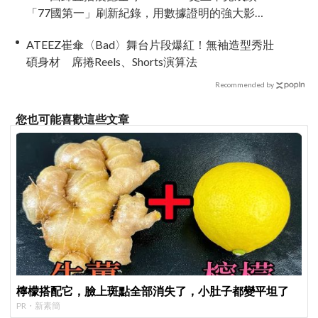
「77國第一」刷新紀錄，用數據證明的強大影響
力
ATEEZ崔傘〈Bad〉舞台片段爆紅！無袖造型秀壯
碩身材 席捲Reels、Shorts演算法
Recommended by
您也可能喜歡這些文章
檸檬搭配它，臉上斑點全部消失了，小肚子都變平坦了
PR・新素簡