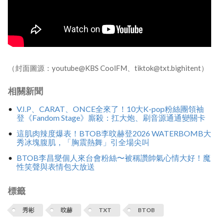
（封面圖源：youtube@KBS CoolFM、tiktok@txt.bighitent）
相關新聞
V.I.P、CARAT、ONCE全來了！10大K-pop粉絲團領袖
登《Fandom Stage》廝殺：扛大炮、刷音源通通變關卡
這肌肉辣度爆表！BTOB李旼赫登2026 WATERBOMB大
秀冰塊腹肌，「胸震熱舞」引全場尖叫
BTOB李昌燮個人來台會粉絲〜被稱讚帥氣心情大好！魔
性笑聲與表情包大放送
標籤
秀彬
旼赫
TXT
BTOB