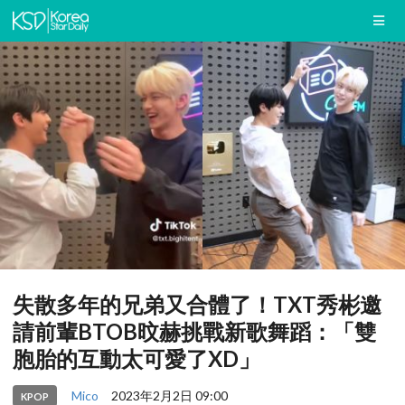
失散多年的兄弟又合體了！TXT秀彬邀
請前輩BTOB旼赫挑戰新歌舞蹈：「雙
胞胎的互動太可愛了XD」
Mico
2023年2月2日 09:00
KPOP