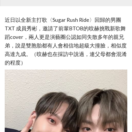
近日以全新主打歌〈Sugar Rush Ride〉回歸的男團
TXT 成員秀彬，邀請了前輩BTOB的旼赫挑戰新歌舞
蹈cover，兩人更是演藝圈公認如同失散多年的親兄
弟，說是雙胞胎都有人會相信地超級大撞臉，相似度
高達九成。（旼赫也在採訪中說過，連父母都會混淆
的程度）