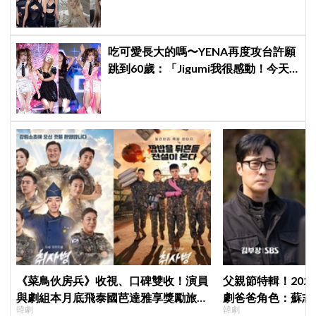
吃可愛長大的嗎〜YENA再度攻台許願
跳到60歲：「Jigumi我很感動！今天
不回家了！」
《菜鳥伙房兵》收視、口碑雙收！演員
父親節特輯！202
與劇組本月底飛泰國芭達雅享獎勵旅
劇爸爸角色：蘇志燮
韓劇
韓劇
行，慶祝亮眼成績
命都可以不要