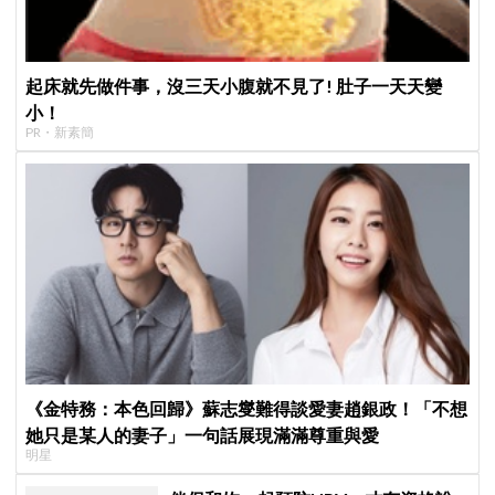
起床就先做件事，沒三天小腹就不見了! 肚子一天天變
小！
PR・新素簡
《金特務：本色回歸》蘇志燮難得談愛妻趙銀政！「不想
她只是某人的妻子」一句話展現滿滿尊重與愛
明星