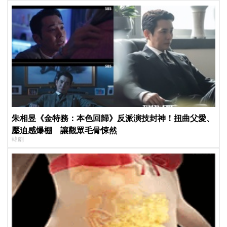
朱相昱《金特務：本色回歸》反派演技封神！扭曲父愛、
壓迫感爆棚 讓觀眾毛骨悚然
韓劇