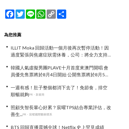
Facebook
Twitter
Line
WhatsApp
Copy
分
Link
享
為您推薦
ILLIT Moka 回歸活動一個月後再次暫停活動！因
過度緊張與焦慮症狀需休養，公司：將全力支持
恢復健康
韓國人氣虛擬男團PLAVE十月首度來澳門開唱 會
員優先售票將於8月4日開始 公開售票將於8月5日
發售
一週有感！肚子整個都消下去了！免節食，排空
順暢就夠
PR・新素簡
照顧失智長輩心好累？宸曜TPS結合專業評估，改
善生...
PR・宸曜國際醫療體系
BTS 回歸直播震撼全球！Netflix 史上罕見成績