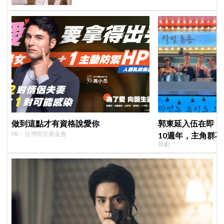
做到這點才有資格說愛你
郭東延入伍在即！
PR・台灣癌症基金會
10週年，主角群
韓劇
錄製特別節目