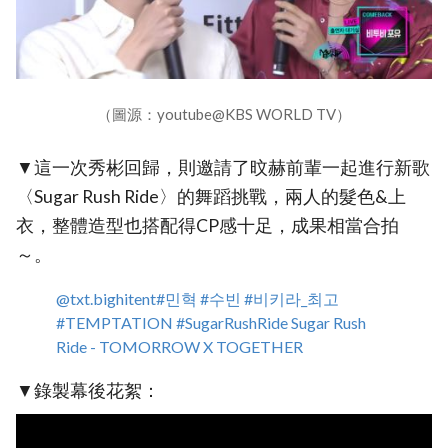
（圖源：youtube@KBS WORLD TV）
▼這一次秀彬回歸，則邀請了旼赫前輩一起進行新歌
〈Sugar Rush Ride〉的舞蹈挑戰，兩人的髮色&上
衣，整體造型也搭配得CP感十足，成果相當合拍
～。
@txt.bighitent
#민혁
#수빈
#비키라_최고
#TEMPTATION
#SugarRushRide
Sugar Rush
Ride - TOMORROW X TOGETHER
▼錄製幕後花絮：