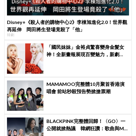
Disney+《殺人者的購物中心2》李棟旭進化2.0！世界觀
再延伸 岡田將生登場竟殺了「他」
韓劇
「國民妹妹」金裕貞驚喜變身金髮女
神！全新畫報展現百變魅力，新劇
《100日的謊言》將在10月首播
MAMAMOO完整體10月聚首香港演
唱會 前站秒殺預告勢掀搶票潮
BLACKPINK完整體回歸！〈GO〉一
公開就掀熱議 韓網狂讚：歌曲與MV
都瘋了、超帥氣