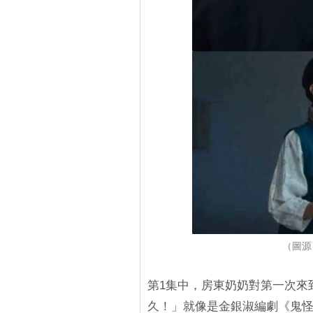
（圖源
第1集中，房東奶奶對第一次來
久！」就像是金銀淑編劇《鬼