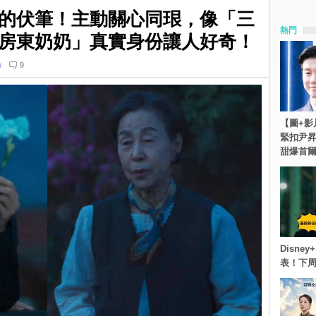
的伏筆！主動關心同珢，像「三
熱門
房東奶奶」真實身份讓人好奇！
n
9
【圖+影
緊扣尹昇
甜爆首
Disn
表！下