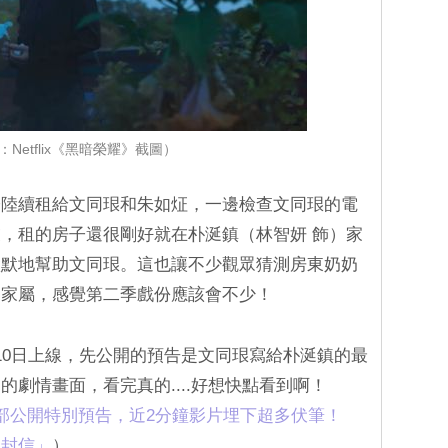
：Netflix《黑暗榮耀》截圖）
子陸續租給文同珢和朱如炡，一邊檢查文同珢的電
，租的房子還很剛好就在朴涎鎮（林智妍 飾）家
默默地幫助文同珢。這也讓不少觀眾猜測房東奶奶
的家屬，感覺第二季戲份應該會不少！
10日上線，先公開的預告是文同珢寫給朴涎鎮的最
劇情畫面，看完真的....好想快點看到啊！
部公開特別預告，近2分鐘影片埋下超多伏筆！
一封信」
）