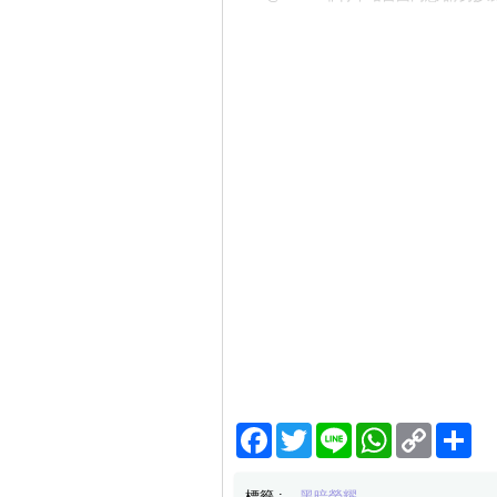
Facebook
Twitter
Line
WhatsApp
Copy
分
Link
享
標籤 :
黑暗榮耀