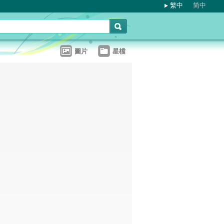
繁中
简中
圖片
星檔