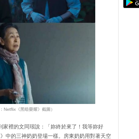
：Netflix《黑暗榮耀》截圖）
到家裡的文同珢說：「妳終於來了！我等妳好
怪》中的三神奶奶登場一樣。房東奶奶用對著天空