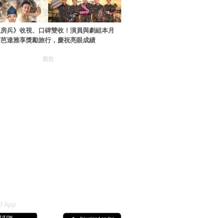
伙房兵》收視、口碑雙收！演員與劇組本月
國芭達雅享獎勵旅行，慶祝亮眼成績
廣告
 App