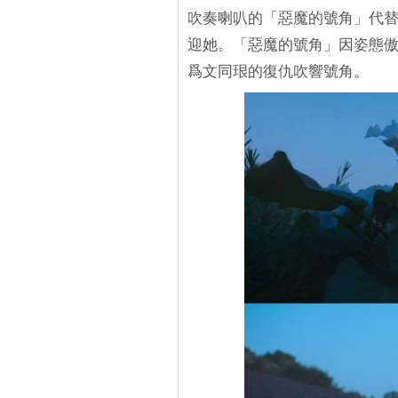
吹奏喇叭的「惡魔的號角」代
迎她。「惡魔的號角」因姿態
爲文同珢的復仇吹響號角。