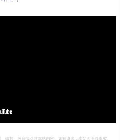
請勿抄襲、轉載、改寫或引述本站內容。如有違者，本站將予以追究