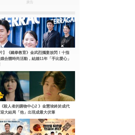
廣告
片】《鐵拳教育》金武烈攜妻放閃！十指
娥合體時尚活動，結婚11年「手比愛心」
爾
ey+《殺人者的購物中心2 》金慧埈終於成代
周迎大結局「他」出現成最大伏筆