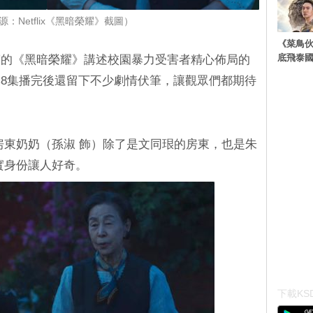
：Netflix《黑暗榮耀》截圖）
《菜鳥
底飛泰
演的《黑暗榮耀》講述校園暴力受害者精心佈局的
8集播完後還留下不少劇情伏筆，讓觀眾們都期待
房東奶奶（孫淑 飾）除了是文同珢的房東，也是朱
實身份讓人好奇。
下載KSD