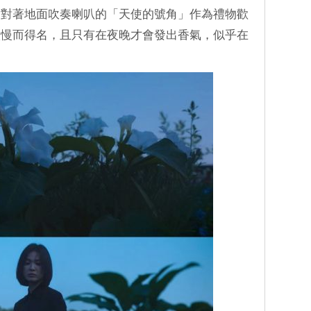
替對著地面吹奏喇叭的「天使的號角」作為禮物歡
傲慢而得名，且只有在夜晚才會發出香氣，似乎在