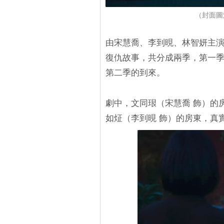
（封面圖源
由宋慧喬、李到晛、林智妍主
復仇故事，共分成兩季，第一季
第二季的到來。
劇中，文同珢（宋慧喬 飾）的
如炡（李到晛 飾）的房東，真