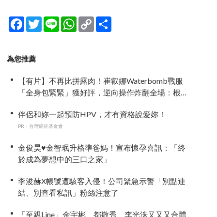
Facebook
Twitter
Line
WhatsApp
Copy
分
Link
享
為您推薦
【有片】不再比拼露肉！崔叡娜Waterbomb戰服
「全身包緊緊」獲好評，逆向操作炸翻全場：根
本福音戰士
伴侶和妳一起預防HPV，才有資格說愛妳！
PR・台灣癌症基金會
金俊昊♥金智珉升格準爸媽！宣布懷孕喜訊：「終
於成為夢想中的三口之家」
李浚赫X帳號遭駭客入侵！公司緊急示警「別點連
結、別查看私訊」粉絲注意了
「至親Line」金宇彬、都敬秀、李光洙又又又合體