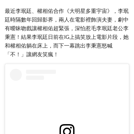
最近李珉廷、權相佑合作《大明星多重宇宙》，李珉
廷時隔數年回歸影界，兩人在電影裡飾演夫妻，劇中
有曖昧吻戲讓權相佑超緊張，深怕惹毛李珉廷老公李
秉憲！結果李珉廷日前在IG上搞笑放上電影片段，她
和權相佑躺在床上，而下一幕跳出李秉憲怒喊
「不！」讓網友笑瘋！