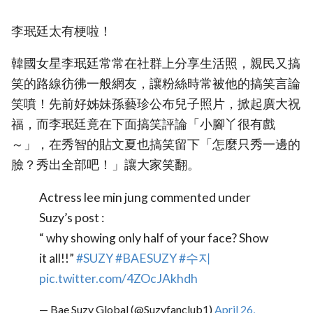
李珉廷太有梗啦！
韓國女星李珉廷常常在社群上分享生活照，親民又搞
笑的路線彷彿一般網友，讓粉絲時常被他的搞笑言論
笑噴！先前好姊妹孫藝珍公布兒子照片，掀起廣大祝
福，而李珉廷竟在下面搞笑評論「小腳丫很有戲
～」，在秀智的貼文夏也搞笑留下「怎麼只秀一邊的
臉？秀出全部吧！」讓大家笑翻。
Actress lee min jung commented under
Suzy’s post :
“ why showing only half of your face? Show
it all!!”
#SUZY
#BAESUZY
#수지
pic.twitter.com/4ZOcJAkhdh
— Bae Suzy Global (@Suzyfanclub1)
April 26,