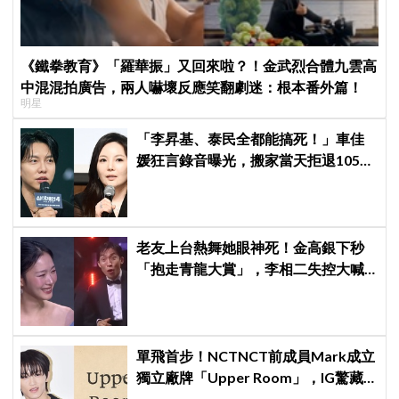
《鐵拳教育》「羅華振」又回來啦？！金武烈合體九雲高
中混混拍廣告，兩人嚇壞反應笑翻劇迷：根本番外篇！
明星
「李昇基、泰民全都能搞死！」車佳
媛狂言錄音曝光，搬家當天拒退105億
保證金、糾紛再升級
老友上台熱舞她眼神死！金高銀下秒
「抱走青龍大賞」，李相二失控大喊
「呀！」真情流露網笑翻
單飛首步！NCTNCT前成員Mark成立
獨立廠牌「Upper Room」，IG驚藏
聖經暗號