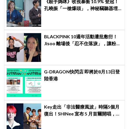
《殺手媽咪》收視暴衝 10.9% 登冠！
孔曉振「一槍爆頭」，神秘竊聽器埋
伏筆
BLACKPINK 10週年活動遭批敷衍！
Jisoo 離場後「忍不住落淚」，讓粉絲
看了好心疼
G-DRAGON快閃店 即將於8月13日登
陸香港
Key走出「非法醫療風波」時隔5個月
復出！SHINee 宣布 5 月首爾開唱，
[THE INVERT] 挑戰「翻轉」視角重新
出發