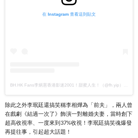
在 Instagram 查看這則貼文
BH.HK Fans李炳憲香港影迷2001！甜蜜人生！（@fh.yip）分享的貼文
除此之外李珉廷還搞笑稱李相燁為「前夫」，兩人曾
在戲劇《結過一次了》飾演一對離婚夫妻，當時創下
超高收視率、一度來到37%收視！李珉廷搞笑魂爆發
再提往事，引起超大話題！