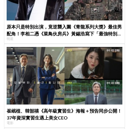
原本只是特別出演，竟逆襲入圍《青龍系列大獎》最佳男
配角！李相二憑《菜鳥伙房兵》黃錫浩寫下「最強特別出
明星
演」傳奇
崔岷植、韓韶禧《高年級實習生》海報＋預告同步公開！
37年資深實習生遇上美女CEO
電影