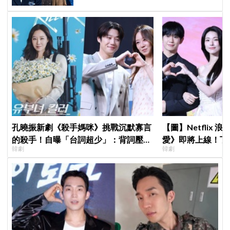
孔曉振新劇《殺手媽咪》挑戰沉默寡言
【圖】Netflix
的殺手！自曝「台詞超少」：背詞壓力
愛》即將上線！丁
韓劇
韓劇
小很多XD
製作發表會，甜蜜