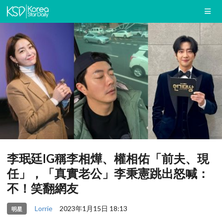
李珉廷IG稱李相燁、權相佑「前夫、現
任」，「真實老公」李秉憲跳出怒喊：
不！笑翻網友
Lorrie
2023年1月15日 18:13
明星