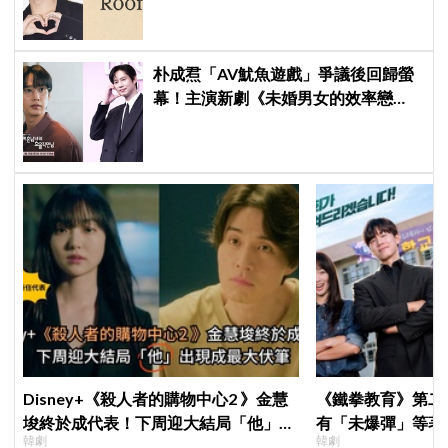
朴成焄「AV魷魚遊戲」爭議後回歸螢
幕！主演新劇《未婚男女的效率戀
愛》首度談復出心情：比以往更謹慎
Disney+《殺人者的購物中心2 》金慧
《鐵拳教育》第二
埈終於成代表！下周迎大結局「他」出
有「未爆彈」等著
韓劇
韓劇
現成最大伏筆
「打更大」