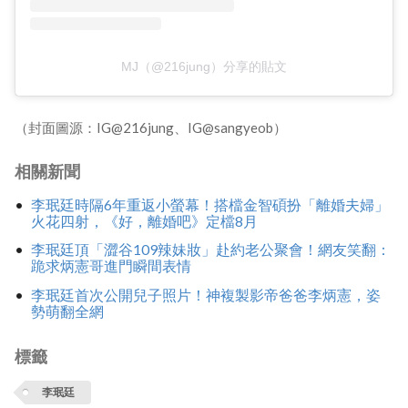
MJ（@216jung）分享的貼文
（封面圖源：IG@216jung、IG@sangyeob）
相關新聞
李珉廷時隔6年重返小螢幕！搭檔金智碩扮「離婚夫婦」
火花四射，《好，離婚吧》定檔8月
李珉廷頂「澀谷109辣妹妝」赴約老公聚會！網友笑翻：
跪求炳憲哥進門瞬間表情
李珉廷首次公開兒子照片！神複製影帝爸爸李炳憲，姿
勢萌翻全網
標籤
李珉廷