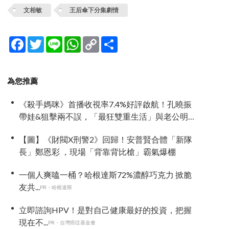
文相敏
王后傘下分集劇情
Facebook
Twitter
Line
WhatsApp
Copy
分
Link
享
為您推薦
《殺手媽咪》首播收視率7.4%好評啟航！孔曉振
帶娃&狙擊兩不誤，「最狂雙重生活」與老公明追
暗躲
【圖】《財閥X刑警2》回歸！安普賢合體「新隊
長」鄭恩彩 ，現場「背靠背比槍」霸氣爆棚
一個人爽嗑一桶？哈根達斯72%濃醇巧克力 掀脆
友共...
PR・哈根達斯
立即諮詢HPV！是對自己健康最好的投資，把握
現在不...
PR・台灣癌症基金會