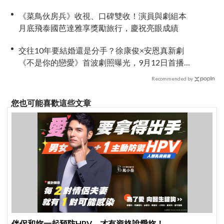
《菜鳥伙房兵》收視、口碑雙收！演員與劇組本
月底飛泰國芭達雅享獎勵旅行，慶祝亮眼成績
交往10年要結婚還是分手？徐康俊×安恩真新劇
《不是你的戀愛》首波劇照曝光，9月12日首播引
期待
Recommended by
您也可能喜歡這些文章
伴侶和妳一起預防HPV，才有資格說愛妳！