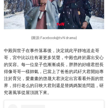
(圖源:Facebook@tvN drama)
中殿與世子在事件落幕後，決定就此平靜地送走哥
哥，宮中比以往有著更多笑聲，中殿也終於露出安心
的笑容。每一位皇子也漸漸成長，胖胖的好瞳君想長
得像哥哥一樣帥氣，已當上了爸爸的武矸大君開始專
注於育兒，愛畫畫的啓晟大君決定出宮看看外面的世
界，排行老么的日映大君則還是替媽媽製造問題，研
究著風箏從屋頂跳下來。