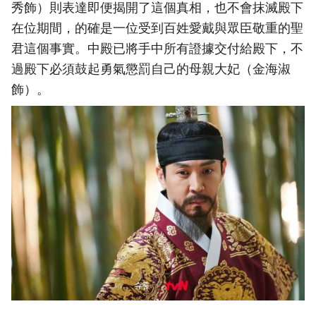
秀飾）則表達即便揭開了這個真相，也不會抹滅殿下
在位期間，的確是一位受到百姓愛戴與眾臣敬重的聖
君這個事實。中殿已將手中所有證據交付給殿下，不
過殿下必須鼓起勇氣懲罰自己的母親大妃（金海淑
飾）。