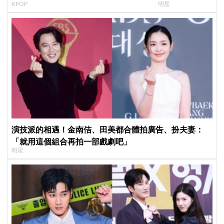
KPOP
明星
Shorts演算法
真的吐了」心疼喊
演技派的相遇！金南佶、田美都合體拍廣告、扮夫妻：
「就用這個組合再拍一部戲劇吧」
明星