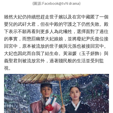
(圖源:Facebook@tvN drama)
雖然大妃仍持續想趕走世子嬪以及在宮中藏匿了一個
嬰兒的武矸大君，但在中殿的守護之下仍然失敗。殿
下表示不願再看到更多人為此犧牲，選擇面對了過往
的事實，而懲罰幽禁大妃娘娘，並將廢妃尹氏復位接
回宮中，原本被流放的世子嬪與元孫也被接回宮中。
大妃也因此而自我了結生命。黃淑媛（玉子妍飾）與
義聖君則被流放宮外，過著賤民般的生活並受到監
視。