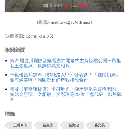
(圖源:Facebook@tvN drama)
(封面圖源:IG@hs_kim_95)
相關新聞
第22屆堤川國際音樂電影節開幕式主持搭檔公開〜風趣
女王張度練＋靦腆帥氣文相敏！
車銀優當兵缺席《超能路人甲》發表會！「國民奶奶」
金海淑笑曝「周圍都超好奇我和他合作」
韓版《解憂雜貨店》卡司曝光！柳承龍化身靈魂老闆，
集結金惠奫、文相敏、李彩玟等20 位「歷代級」影星陣
容
標籤
王后傘下
金惠秀
金海淑
崔元英