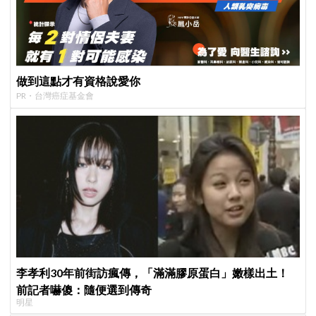
做到這點才有資格說愛你
PR・台灣癌症基金會
李孝利30年前街訪瘋傳，「滿滿膠原蛋白」嫩樣出土！
前記者嚇傻：隨便選到傳奇
明星