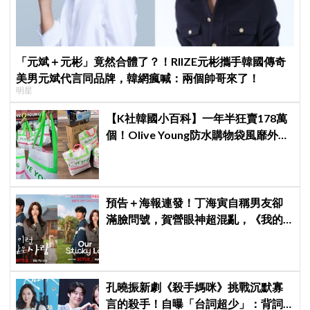
「元斌＋元彬」竟然合體了？！RIIZE元彬攜手韓國傳奇
美男元斌代言同品牌，韓網瘋喊：兩個帥哥來了！
明星
【K社韓國小百科】一年半狂賣178萬
個！Olive Young防水購物袋風靡外國
遊客，機場「人手一個」成新奇景
預告＋海報連發！丁海寅自稱男友卻
滿臉問號，賀營眼神超混亂，《我的
荒糖戀愛》定檔8月7日，還沒播就讓
網友瘋猜結局
孔曉振新劇《殺手媽咪》挑戰沉默寡
言的殺手！自曝「台詞超少」：背詞