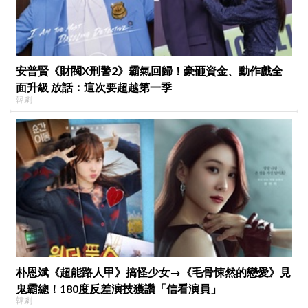
安普賢《財閥X刑警2》霸氣回歸！豪砸資金、動作戲全
面升級 放話：這次要超越第一季
韓劇
朴恩斌《超能路人甲》搞怪少女→《毛骨悚然的戀愛》見
鬼霸總！180度反差演技獲讚「信看演員」
韓劇