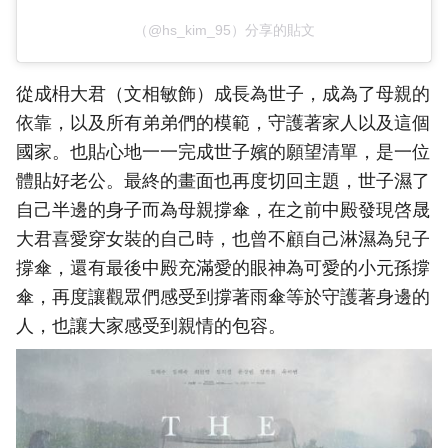
（@hs_kim_95）分享的貼文
從成枏大君（文相敏飾）成長為世子，成為了母親的
依靠，以及所有弟弟們的模範，守護著家人以及這個
國家。也貼心地一一完成世子嬪的願望清單，是一位
體貼好老公。最終的畫面也再度切回主題，世子濕了
自己半邊的身子而為母親撐傘，在之前中殿發現啓晟
大君喜愛穿女裝的自己時，也曾不顧自己淋濕為兒子
撐傘，還有最後中殿充滿愛的眼神為可愛的小元孫撐
傘，再度讓觀眾們感受到撐著雨傘等於守護著身邊的
人，也讓大家感受到親情的包容。