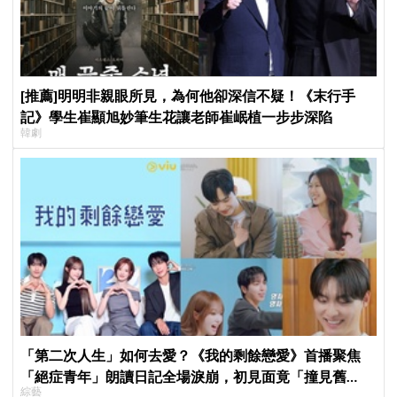
[推薦]明明非親眼所見，為何他卻深信不疑！《末行手
記》學生崔顯旭妙筆生花讓老師崔岷植一步步深陷
韓劇
「第二次人生」如何去愛？《我的剩餘戀愛》首播聚焦
「絕症青年」朗讀日記全場淚崩，初見面竟「撞見舊
綜藝