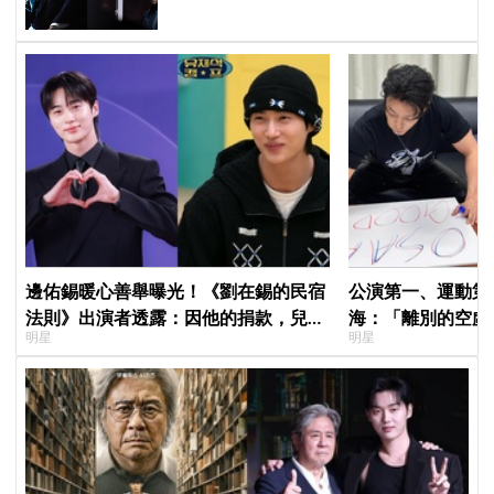
邊佑錫暖心善舉曝光！《劉在錫的民宿
公演第一、運動第二！S
法則》出演者透露：因他的捐款，兒童
海：「離別的空虛
明星
明星
患者順利完成治療
見」