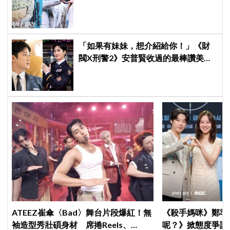
壓力小很多XD
「如果有妹妹，想介紹給你！」《財
閥X刑警2》安普賢收過的最棒讚美，
連哥哥們都認證的好品格～
ATEEZ崔傘〈Bad〉舞台片段爆紅！無
《殺手媽咪》鄭準
袖造型秀壯碩身材 席捲Reels、
呢？》掀態度爭議