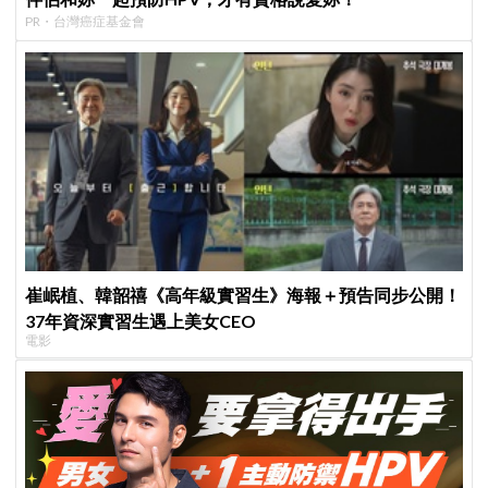
PR・台灣癌症基金會
崔岷植、韓韶禧《高年級實習生》海報＋預告同步公開！
37年資深實習生遇上美女CEO
電影