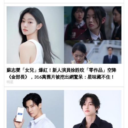
識」！
蘇志燮「女兒」爆紅！新人演員徐貹旼「零作品」空降
《金部長》，316萬舊片被挖出網驚呆：星味藏不住！
明星