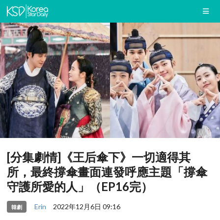
[分集劇情]《王后傘下》一切適得其
所，最終撐傘畫面連發呼應主題「撐傘
守護所愛的人」（EP16完）
Erin
2022年12月6日 09:16
韓劇