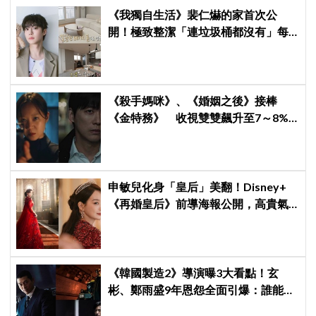
《我獨自生活》裴仁爀的家首次公
開！極致整潔「連垃圾桶都沒有」每
天必做一件事
《殺手媽咪》、《婚姻之後》接棒
《金特務》 收視雙雙飆升至7～8%
創新高！
申敏兒化身「皇后」美翻！Disney+
《再婚皇后》前導海報公開，高貴氣
場＋豪華主演陣容讓人超期待！
《韓國製造2》導演曝3大看點！玄
彬、鄭雨盛9年恩怨全面引爆：誰能活
到最後？