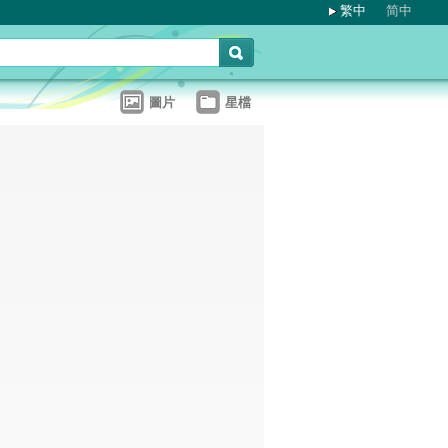
繁中
简中
圖片
星檔