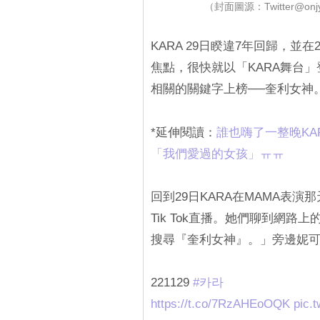
（封面圖源：Twitter@onj
KARA 29日睽違7年回歸，並在
焦點，很快就以「KARA舞台
相關的關鍵字上榜──奎利女神
*延伸閱讀：
‎誰也嗨了一整晚KAR
「我們愛過的女孩」ㅠㅠ‎
回到29日KARA在MAMA表
Tik Tok直播。她們聊到網
搜尋『奎利女神』。」旁邊妮
221129
#카라
https://t.co/7RzAHEoOQK
pic.