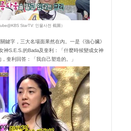
be@KBS StarTV: 인물사전 截圖）
‎
關鍵字，三大名場面果然在內。一是《強心臟》
神S.E.S.的Bada及奎利：「什麼時候變成女神
象的，奎利回答：「我自己塑造的。」