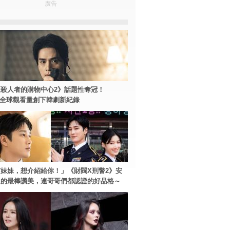
廣告
殺人者的購物中心2》話題性奪冠！
ey+全球觀看量創下韓劇新紀錄
妹妹，想介紹給你！」《財閥X刑警2》安
過的最棒讚美，連哥哥們都認證的好品格～