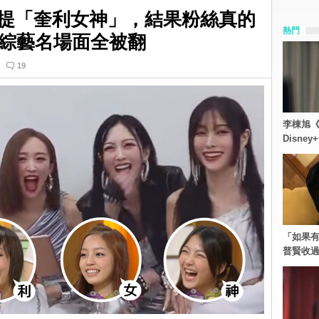
自提「奎利女神」，結果粉絲真的
熱門
綜藝名場面全被翻
19
李棟旭《
Disn
「如果有
普賢收