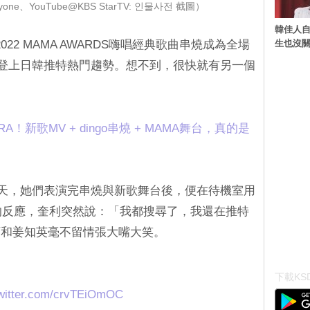
yone、YouTube@KBS StarTV: 인물사전 截圖）
韓佳人
生也沒關
2022 MAMA AWARDS嗨唱經典歌曲串燒成為全場
」登上日韓推特熱門趨勢。想不到，很快就有另一個
。
A！新歌MV + dingo串燒 + MAMA舞台，真的是
演那天，她們表演完串燒與新歌舞台後，便在待機室用
路上的反應，奎利突然說：「我都搜尋了，我還在推特
可和姜知英毫不留情張大嘴大笑。
下載KSD
twitter.com/crvTEiOmOC