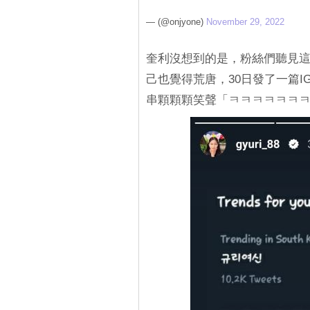
— (@onjyone)
November 29, 2022
奎利沒想到的是，粉絲們聽見
己也覺得荒唐，30日發了一篇
串顆顆顆笑聲「ㅋㅋㅋㅋㅋㅋ