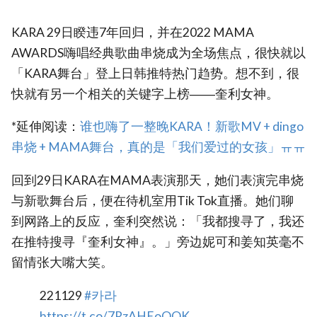
KARA 29日睽违7年回归，并在2022 MAMA
AWARDS嗨唱经典歌曲串烧成为全场焦点，很快就以
「KARA舞台」登上日韩推特热门趋势。想不到，很
快就有另一个相关的关键字上榜――奎利女神。
*延伸阅读：
‎谁也嗨了一整晚KARA！新歌MV + dingo
串烧 + MAMA舞台，真的是「我们爱过的女孩」ㅠㅠ‎
回到29日KARA在MAMA表演那天，她们表演完串烧
与新歌舞台后，便在待机室用Tik Tok直播。她们聊
到网路上的反应，奎利突然说：「我都搜寻了，我还
在推特搜寻『奎利女神』。」旁边妮可和姜知英毫不
留情张大嘴大笑。
221129
#카라
https://t.co/7RzAHEoOQK