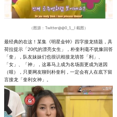
（图源：Twitter@@0_1__I 截图）
最经典的在这！某集《明星金钟》四字接龙猜题，具
荷拉提示「20代的漂亮女生」，朴奎利毫不犹豫回答
「奎」，队友妹妹们也很识相接龙填答「利」、
「女」、「神」，这幕马上成为名场面更成为迷因
（哏），只要网友聊到朴奎利，一定会有人在底下留
言接龙「奎利女神」。