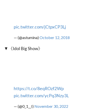
pic.twitter.com/jCtpxCP3Lj
— (@astumina)
October 12, 2018
▼《Idol Big Show》
https://t.co/8eqROzf2Wp
pic.twitter.com/ycPq3Nzy3L
— (@0_1__I)
November 30, 2022