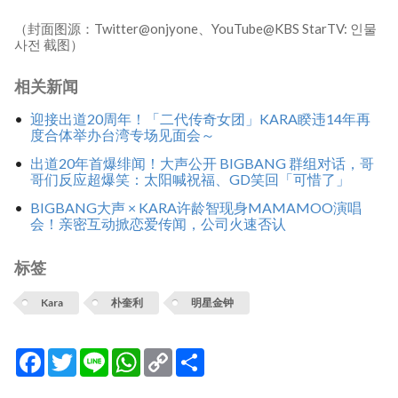
（封面图源：Twitter@onjyone、YouTube@KBS StarTV: 인물
사전 截图）
相关新闻
迎接出道20周年！「二代传奇女团」KARA睽违14年再
度合体举办台湾专场见面会～
出道20年首爆绯闻！大声公开 BIGBANG 群组对话，哥
哥们反应超爆笑：太阳喊祝福、GD笑回「可惜了」
BIGBANG大声 × KARA许龄智现身MAMAMOO演唱
会！亲密互动掀恋爱传闻，公司火速否认
标签
Kara
朴奎利
明星金钟
Facebook
Twitter
Line
WhatsApp
Copy
分
Link
享