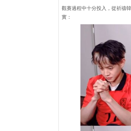
觀賽過程中十分投入，從祈禱
實：