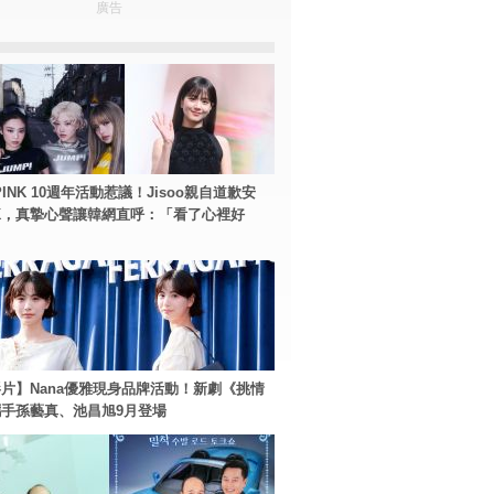
廣告
PINK 10週年活動惹議！Jisoo親自道歉安
NK，真摯心聲讓韓網直呼：「看了心裡好
片】Nana優雅現身品牌活動！新劇《挑情
手孫藝真、池昌旭9月登場