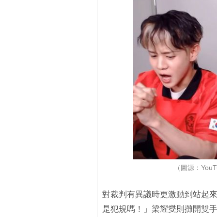
（圖源：YouTu
對裁判有異議時更激動到站起
是犯規嗎！」梁耀燮則攤開雙手