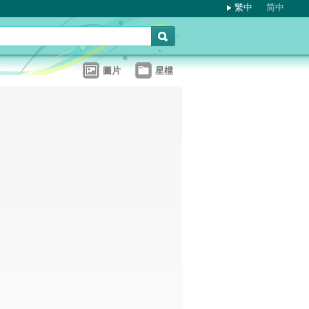
繁中
简中
圖片
星檔