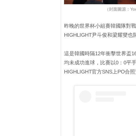
（封面圖源：YouT
昨晚的世界杯小組賽韓國隊對
HIGHLIGHT尹斗俊和梁耀
這是韓國時隔12年衝擊世界盃
均未成功進球，比賽以0：0平
HIGHLIGHT官方SNS上P