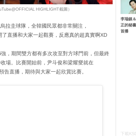
ube@OFFICIAL HIGHLIGHT截圖）
李瑞鎮＆
正的秘書
戰烏拉圭球隊，全韓國民眾都非常關注，
首播
燮也開了直播和大家一起觀賽，反應真的超真實啊XD
16強，期間雙方都有多次攻至對方球門前，但最終
手收場。比賽開始前，尹斗俊和梁耀燮就在
O合照預告直播，期待與大家一起欣賞比賽。
下載KSD