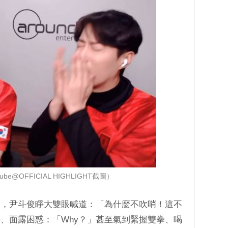
be@OFFICIAL HIGHLIGHT截圖）
來，尹斗俊睜大雙眼喊道：「為什麼不吹哨！這不
、面露困惑：「Why？」甚至氣到緊握雙拳、喝