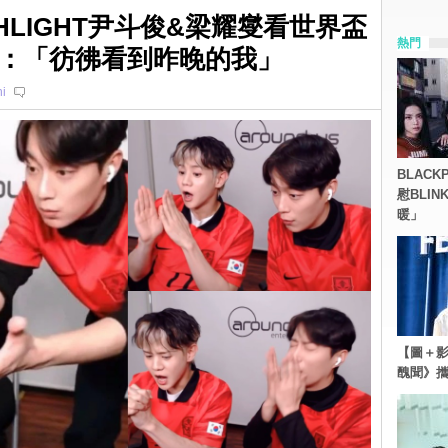
HLIGHT尹斗俊&梁耀燮看世界盃
熱門
：「彷彿看到昨晚的我」
i
BLACK
慰BLI
暖」
【圖＋影
醜聞》攜