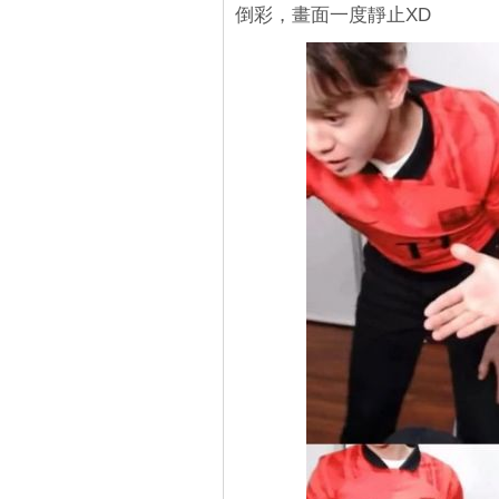
倒彩，畫面一度靜止XD