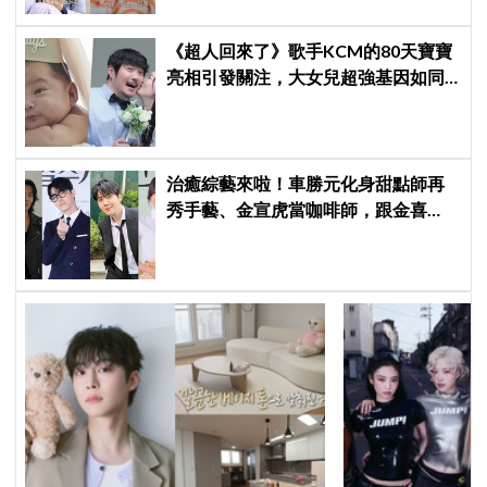
《超人回來了》歌手KCM的80天寶寶
亮相引發關注，大女兒超強基因如同
偶像成員
治癒綜藝來啦！車勝元化身甜點師再
秀手藝、金宣虎當咖啡師，跟金喜
愛、李基澤一起開《Bonjour麵包店》