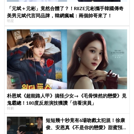
「元斌＋元彬」竟然合體了？！RIIZE元彬攜手韓國傳奇
美男元斌代言同品牌，韓網瘋喊：兩個帥哥來了！
明星
朴恩斌《超能路人甲》搞怪少女→《毛骨悚然的戀愛》見
鬼霸總！180度反差演技獲讚「信看演員」
韓劇
短短幾十秒竟有6場吻戲太犯規！徐康
俊、安恩真《不是你的戀愛》甜蜜預