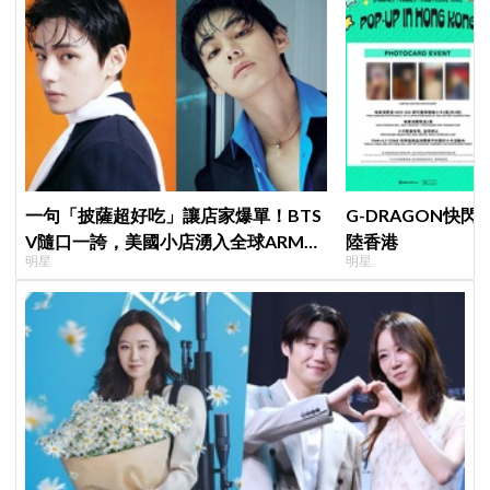
一句「披薩超好吃」讓店家爆單！BTS
G-DRAGON快閃
V隨口一誇，美國小店湧入全球ARMY
陸香港
明星
明星
擠爆