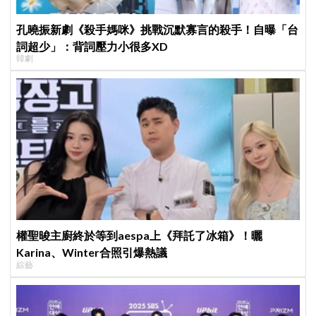
孔曉振新劇《殺手媽咪》挑戰沉默寡言的殺手！自曝「台
詞超少」：背詞壓力小很多XD
韓劇
權聖晙主廚終於等到aespa上《拜託了冰箱》！曬
Karina、Winter合照引爆熱議
綜藝