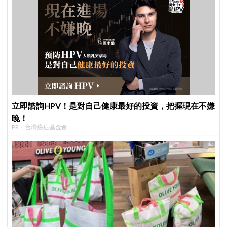
立即諮詢HPV！是對自己健康最好的投資，把握現在不嫌
晚！
PR・台灣癌症基金會