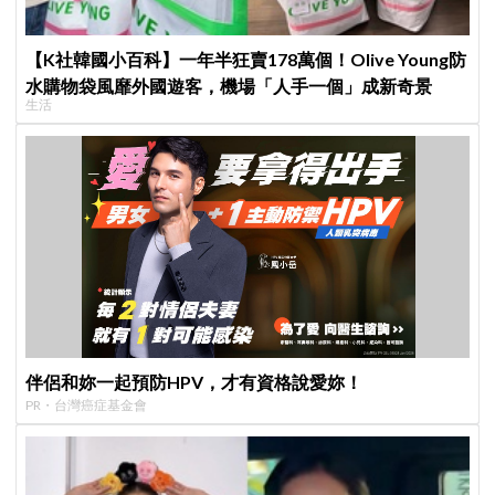
【K社韓國小百科】一年半狂賣178萬個！Olive Young防
水購物袋風靡外國遊客，機場「人手一個」成新奇景
生活
伴侶和妳一起預防HPV，才有資格說愛妳！
PR・台灣癌症基金會