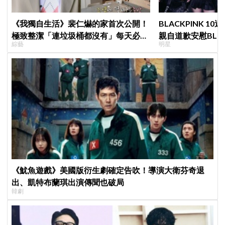
《我獨自生活》裴仁爀的家首次公開！
BLACKPINK 10
極致整潔「連垃圾桶都沒有」每天必做
親自道歉安慰BLI
綜藝
明星
一件事
直呼：「看了心裡
《魷魚遊戲》美國版衍生劇確定告吹！導演大衛芬奇退
出、凱特布蘭琪出演傳聞也破局
韓劇