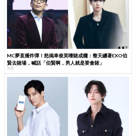
MC夢直播炸彈！怒揭車俊英嗜賭成癮：整天纏著EXO伯
賢去賭場，喊話「伯賢啊，男人就是要會賭」
明星