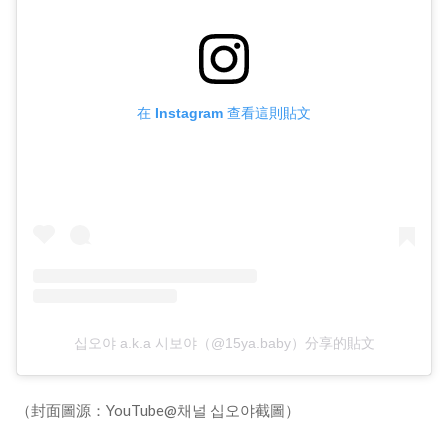
在 Instagram 查看這則貼文
십오야 a.k.a 시보야（@15ya.baby）分享的貼文
（封面圖源：YouTube@채널 십오야截圖）