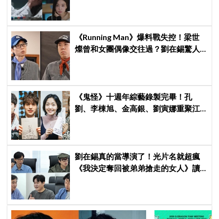
告公開，網友直呼：太期待了！
《Running Man》爆料戰失控！梁世
燦曾和女團偶像交往過？劉在錫驚人
提問讓他「精神崩潰」
《鬼怪》十週年綜藝錄製完畢！孔
劉、李棟旭、金高銀、劉寅娜重聚江
陵，展開兩天一夜回憶之旅
劉在錫真的當導演了！光片名就超瘋
《我決定奪回被弟弟搶走的女人》讀
本現場笑翻曝光