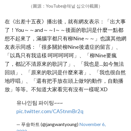
（圖源：YouTube@채널 십오야截圖）
在《出差十五夜》播出後，就有網友表示：「出大事
了！You～～and～～I～～後面的歌詞是什麼一點都
想不起來了，滿腦字都只有柳Nine～～」也讓其他網
友表示同感：「很多關於柳Nine後遺症的留言」、
「以爲只有我這樣 呵呵呵呵呵」、「柳Nine要瘋
了，都記不清原來的歌詞了」、「我也是...如今無法
回頭」、「原來的歌詞是什麼來著」、「我也很自然
地哼唱」、「還有把手放在頭上做9的動作，自動播
放」等等。不知道大家看完有沒有一樣呢 XD
유나인팀 파이팅~~~
pic.twitter.com/CA5tnmBr2q
— 푸슝하트 (@jangwantyoung)
November 6,