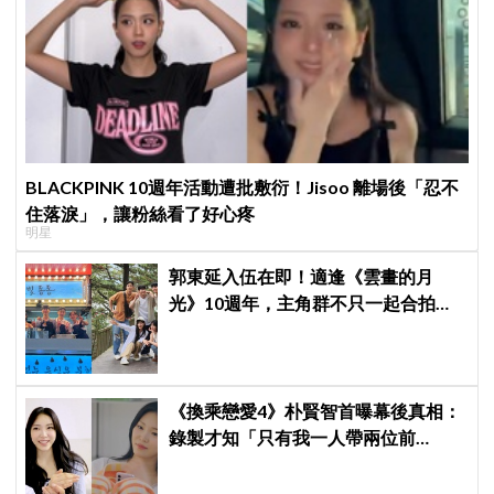
BLACKPINK 10週年活動遭批敷衍！Jisoo 離場後「忍不
住落淚」，讓粉絲看了好心疼
明星
郭東延入伍在即！適逢《雲畫的月
光》10週年，主角群不只一起合拍畫
報，還錄製特別節目
《換乘戀愛4》朴賢智首曝幕後真相：
錄製才知「只有我一人帶兩位前
任」！與趙有植只是好姐弟，不是情
侶