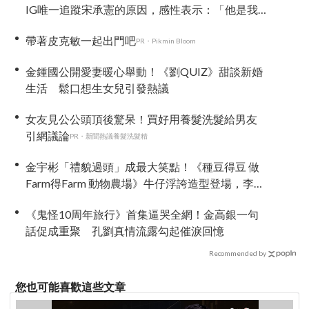
IG唯一追蹤宋承憲的原因，感性表示：「他是我
的恩人」
帶著皮克敏一起出門吧
PR・Pikmin Bloom
金鍾國公開愛妻暖心舉動！《劉QUIZ》甜談新婚
生活 鬆口想生女兒引發熱議
女友見公公頭頂後驚呆！買好用養髮洗髮給男友
引網議論
PR・新聞熱議養髮洗髮精
金宇彬「禮貌過頭」成最大笑點！《種豆得豆 做
Farm得Farm 動物農場》牛仔浮誇造型登場，李光
洙、都敬秀吐槽不停
《鬼怪10周年旅行》首集逼哭全網！金高銀一句
話促成重聚 孔劉真情流露勾起催淚回憶
Recommended by
您也可能喜歡這些文章