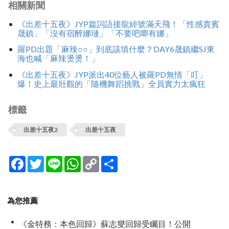
相關新聞
《出差十五夜》JYP篇詞語接龍綽號滿天飛！「性感貴賓
晟鎮」「沒有宿醉娜璉」「不要吧唧有娜」
羅PD出題「麻辣○○」到底該填什麼？DAY6晟鎮繼SJ東
海也喊「麻辣燙燙！」
《出差十五夜》JYP派出40位藝人被羅PD無情「叮」
爆！史上最壯觀的「隨機舞蹈挑戰」全員實力太瘋狂
標籤
出差十五夜2
出差十五夜
Facebook
Twitter
Line
WhatsApp
Copy
分
Link
享
為您推薦
《金特務：本色回歸》蘇志燮回歸受矚目！公開