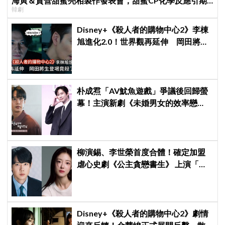
海寅＆賀營甜蜜亮相製作發表會，甜蜜CP化學反應引期
韓劇
待
Disney+《殺人者的購物中心2》李棟
旭進化2.0！世界觀再延伸 岡田將生
登場竟殺了「他」
朴成焄「AV魷魚遊戲」爭議後回歸螢
幕！主演新劇《未婚男女的效率戀
愛》首度談復出心情：比以往更謹慎
柳演錫、李世榮首度合體！確定加盟
虐心史劇《公主貪戀書生》 上演「朝
鮮版羅密歐與茱麗葉」
Disney+《殺人者的購物中心2》劇情