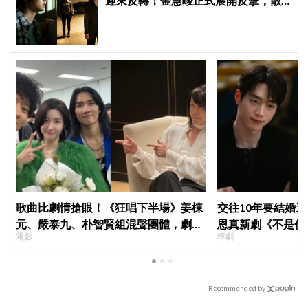
迎來反轉！金慧峻正式展開反擊，散
發「叔叔李棟旭」般強大氣場
歌曲比劇情搶眼！《狂唱下半場》姜棟
交往10年要結婚
元、嚴泰九、朴智賢組混聲團體，劇中
恩真新劇《不是你
電影
韓劇
曲《Love Is》超洗腦
光，9月12日首播
Recommended by