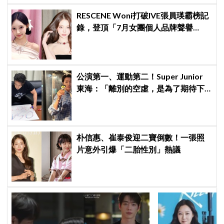
RESCENE Woni打破IVE張員瑛霸榜記
錄，登頂「7月女團個人品牌聲譽
榜」！魔性迷因「巨濟呀吼」全網瘋
傳、逆襲Melon第一
公演第一、運動第二！Super Junior
東海：「離別的空虛，是為了期待下
次再見」
朴信惠、崔泰俊迎二寶倒數！一張照
片意外引爆「二胎性別」熱議