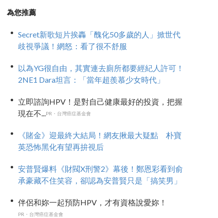
為您推薦
Secret新歌短片挨轟「醜化50多歲的人」掀世代
歧視爭議！網怒：看了很不舒服
以為YG很自由，其實連去廁所都要經紀人許可！
2NE1 Dara坦言：「當年超羨慕少女時代」
立即諮詢HPV！是對自己健康最好的投資，把握
現在不...
PR・台灣癌症基金會
《賭金》迎最終大結局！網友揪最大疑點 朴寶
英恐怖黑化有望再拚視后
安普賢爆料《財閥X刑警2》幕後！鄭恩彩看到俞
承豪藏不住笑容，卻認為安普賢只是「搞笑男」
伴侶和妳一起預防HPV，才有資格說愛妳！
PR・台灣癌症基金會