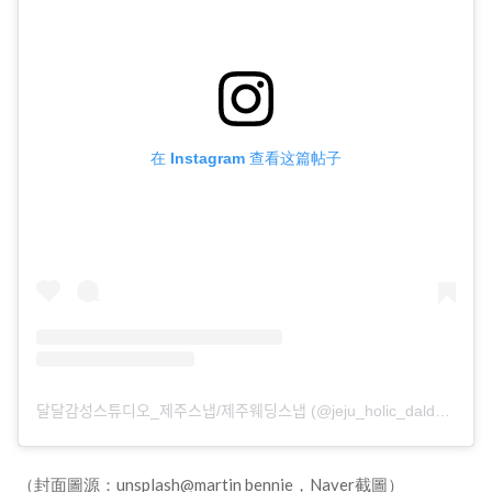
在 Instagram 查看这篇帖子
달달감성스튜디오_제주스냅/제주웨딩스냅 (@jeju_holic_daldalgamsung) 分享的帖子
（封面圖源：unsplash@martin bennie，Naver截圖）