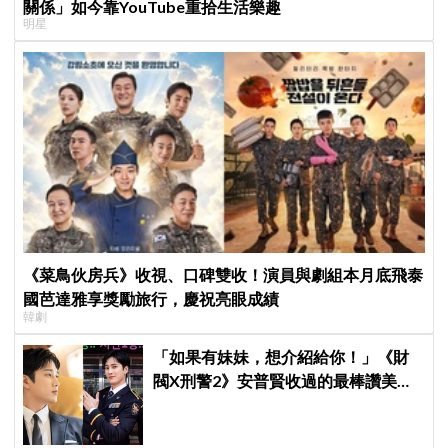
關係」如今靠YouTube重拾生活樂趣
明星
《菜鳥伙房兵》收視、口碑雙收！演員與劇組本月底飛泰
國芭達雅享獎勵旅行，慶祝亮眼成績
韓劇
「如果有妹妹，想介紹給你！」《財
閥X刑警2》安普賢收過的最棒讚美，
連哥哥們都認證的好品格～