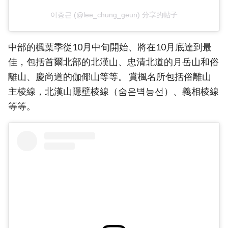
이충근 (@lee_chung_geun) 分享的帖子
中部的楓葉季從10月中旬開始、將在10月底達到最
佳，包括首爾北部的北漢山、忠清北道的月岳山和俗
離山、慶尚道的伽倻山等等。 賞楓名所包括俗離山
主棱線，北漢山隱壁棱線（숨은벽능선）、義相棱線
等等。