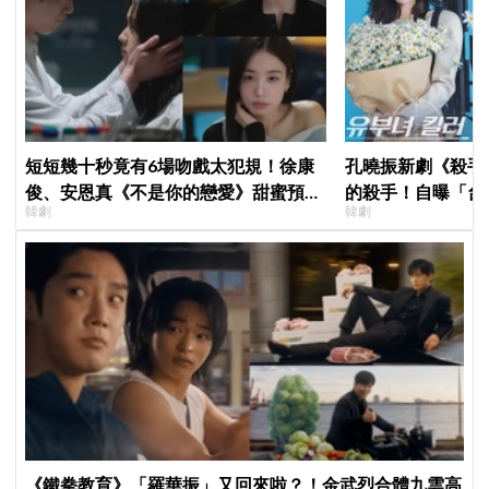
短短幾十秒竟有6場吻戲太犯規！徐康
孔曉振新劇《殺手
俊、安恩真《不是你的戀愛》甜蜜預告
的殺手！自曝「台
韓劇
韓劇
公開，網友直呼：太期待了！
小很多XD
《鐵拳教育》「羅華振」又回來啦？！金武烈合體九雲高