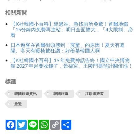
相關新聞
【K社韓國小百科】錯過站、急找廁所免驚！首爾地鐵
「15分鐘內免費再進站」明日全面擴大，「4大限制」必
看
日本遊客在首爾街頭感到「震驚」的原因！夏天有遮
陽、冬天有暖椅被狂讚：好羨慕韓國人啊
【K社韓國小百科】19 年免費神話告終！國立中央博物
館 2027 年起要收錢了，景福宮、王陵門票預計翻倍漲！
標籤
韓國旅遊資訊
韓國旅遊
江原道旅遊
旅遊
Facebook
Twitter
Line
WhatsApp
Copy
分
Link
享