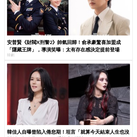
安普賢《財閥X刑警2》帥氣回歸！俞承豪驚喜加盟成
「隱藏王牌」，導演笑曝：太有存在感決定提前登場
韓劇
韓佳人自曝曾陷入倦怠期！坦言「就算今天結束人生也沒