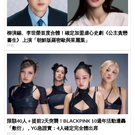
柳演錫、李世榮首度合體！確定加盟虐心史劇《公主貪戀
書生》 上演「朝鮮版羅密歐與茱麗葉」
韓劇
限額40人＋提前2天突襲！BLACKPINK 10週年活動遭轟
「敷衍」，YG急證實：4人確定完全體出席
KPOP