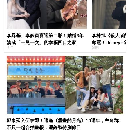
李昇基、李多寅喜迎第二胎！結婚3年
李棟旭《殺人者的
湊成「一兒一女」的幸福四口之家
奪冠！Disney
明星
韓劇
紀錄
郭東延入伍在即！適逢《雲畫的月光》10週年，主角群
不只一起合拍畫報，還錄製特別節目