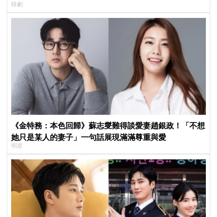
韓劇
《金特務：本色回歸》蘇志燮難得談愛妻趙銀政！「不想
她只是某人的妻子」一句話展現滿滿尊重與愛
明星