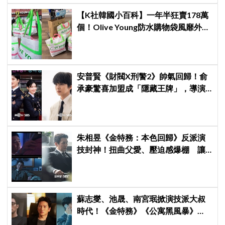
【K社韓國小百科】一年半狂賣178萬
個！Olive Young防水購物袋風靡外國
遊客，機場「人手一個」成新奇景
安普賢《財閥X刑警2》帥氣回歸！俞
承豪驚喜加盟成「隱藏王牌」，導演
笑曝：太有存在感決定提前登場
朱相昱《金特務：本色回歸》反派演
技封神！扭曲父愛、壓迫感爆棚 讓
觀眾毛骨悚然
蘇志燮、池晟、南宮珉掀演技派大叔
時代！《金特務》《公寓黑風暴》
《婚姻之後》收視、人氣雙爆發