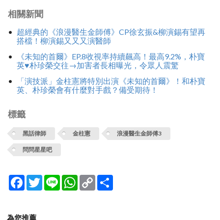
相關新聞
超經典的《浪漫醫生金師傅》CP徐玄振&柳演錫有望再
搭檔！柳演錫又又又演醫師
《未知的首爾》EP.8收視率持續飆高！最高9.2%，朴寶
英♥朴珍榮交往→加害者長相曝光，令眾人震驚
「演技派」金柱憲將特別出演《未知的首爾》！和朴寶
英、朴珍榮會有什麼對手戲？備受期待！
標籤
黑話律師
金柱憲
浪漫醫生金師傅3
問問星星吧
Facebook
Twitter
Line
WhatsApp
Copy
分
Link
享
為您推薦