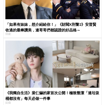
「如果有妹妹，想介紹給你！」《財閥X刑警2》安普賢
收過的最棒讚美，連哥哥們都認證的好品格～
韓劇
《我獨自生活》裴仁爀的家首次公開！極致整潔「連垃圾
桶都沒有」每天必做一件事
綜藝