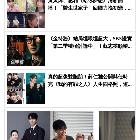
黃寅燁、惠利《給你夢想》清新開
播！「醫生世家子」回國力挽初戀，
「破鏡難圓」回憶殺引發全網現實共
鳴
《金特務》結局埋哏埋超大，SBS證實
「第二季積極討論中」！蘇志燮願望
要成真啦
真的超像雙胞胎！薛仁雅公開與任時
完《我的有罪之人》人生四格照，短
髮帥氣感爆發＋劇未播就話題滿滿