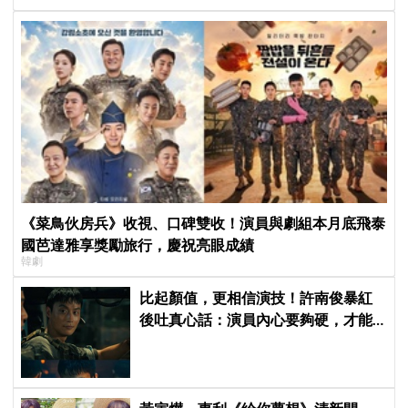
《菜鳥伙房兵》收視、口碑雙收！演員與劇組本月底飛泰
國芭達雅享獎勵旅行，慶祝亮眼成績
韓劇
比起顏值，更相信演技！許南俊暴紅
後吐真心話：演員內心要夠硬，才能
演活別人，因為恐懼讓我更專注