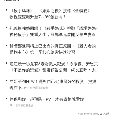
《殺手媽咪》、《婚姻之後》接棒《金特務》
收視雙雙飆升至7～8%創新高！
孔曉振強勢回歸！《殺手媽咪》挑戰「職場媽媽×
神秘殺手」雙重人生，與鄭準元展開反差夫妻線
秒懂鄭進灣槓上巴比侖的真正原因！《殺人者的
購物中心》第一季核心線索快速複習
短短幾十秒竟有6場吻戲太犯規！徐康俊、安恩真
《不是你的戀愛》甜蜜預告公開，網友直呼：太
期待了！
立即諮詢HPV！是對自己健康最好的投資，把握
現在不...
PR・台灣癌症基金會
伴侶和妳一起預防HPV，才有資格說愛妳！
PR・台灣癌症基金會
Recommended by