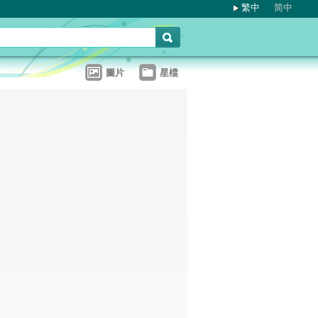
繁中
简中
圖片
星檔