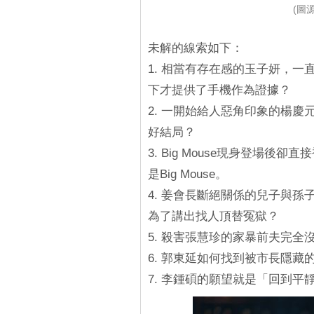
(圖源
未解的線索如下：
1. 相當有存在感的玉子妍，
下才提供了手機作為證據？
2. 一開始給人惡角印象的楊
好結局？
3. Big Mouse現身登場
是Big Mouse。
4. 姜會長斷絕關係的兒子與
為了講出找人頂替冤獄？
5. 殺害張慧珍的家暴前夫完
6. 郭東延如何找到被市長隱藏
7. 李鍾碩的願望就是「回到