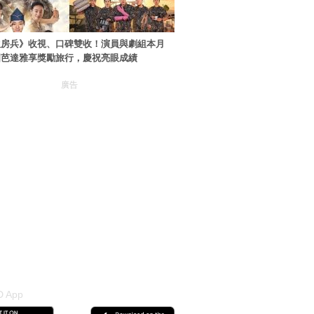
伙房兵》收視、口碑雙收！演員與劇組本月
國芭達雅享獎勵旅行，慶祝亮眼成績
廣告
 App