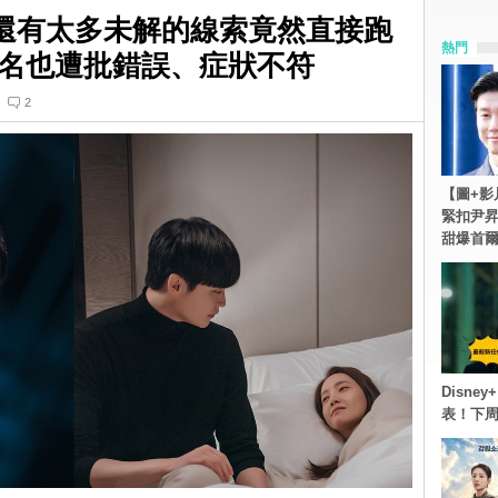
》還有太多未解的線索竟然直接跑
熱門
名也遭批錯誤、症狀不符
2
【圖+影
緊扣尹昇
甜爆首
Disn
表！下