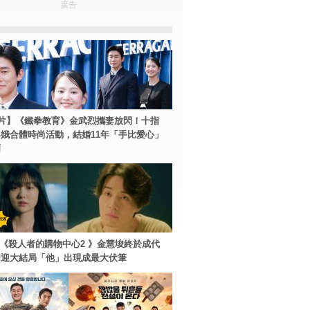
廣告
片】《鐵拳教育》金武烈攜妻放閃！十指
娥合體時尚活動，結婚11年「手比愛心」
爾
ey+《殺人者的購物中心2 》金慧埈終於成代
周迎大結局「他」出現成最大伏筆