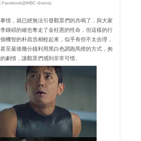
:Facebook@MBC drama)
件事情，就已經無法引發觀眾們的共鳴了，與大家
回李鍾碩的確也奪走了金柱憲的性命，但這樣的行
那個機智的朴昌浩相較起來，似乎有些不太合理，
，甚至最後幾分鐘利用黑白色調跑馬燈的方式，匆
張的劇情，讓觀眾們感到非常可惜。