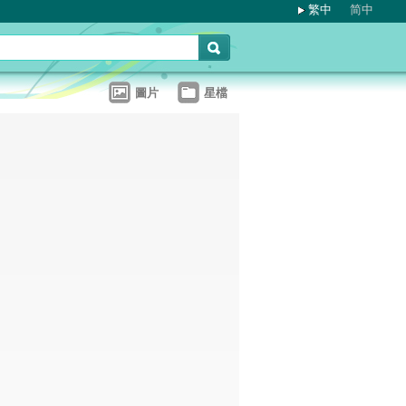
繁中
简中
圖片
星檔