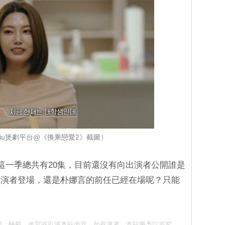
iu煲劇平台@《換乘戀愛2》截圖）
，這一季總共有20集，目前還沒有向出演者公開誰是
出演者登場，還是朴娜言的前任已經在場呢？只能
請勿抄襲、轉載、改寫或引述本站內容。如有違者，本站將予以追究