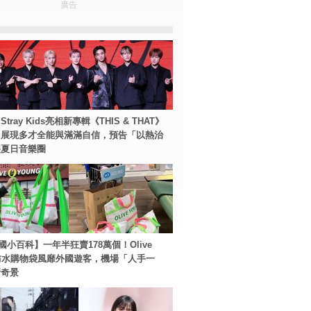
廣告
tray Kids亮相新專輯《THIS & THAT》
！展現多才全能與滿滿自信，預告「以熱治
裂夏日音樂圈
國小百科】一年半狂賣178萬個！Olive
g防水購物袋風靡外國遊客，機場「人手一
新奇景