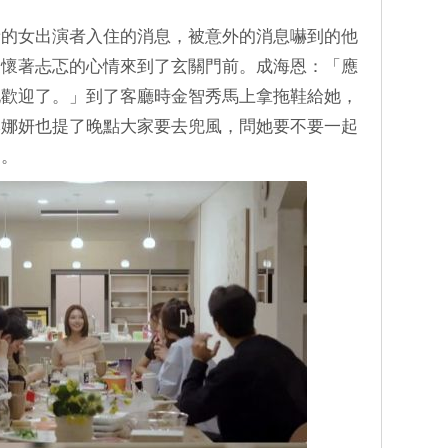
新的女出演者入住的消息，被意外的消息嚇到的他
家懷著忐忑的心情來到了玄關門前。成海恩：「應
地歡迎了。」到了客廳時金智秀馬上拿拖鞋給她，
李娜妍也提了晚點大家要去兜風，問她要不要一起
動。