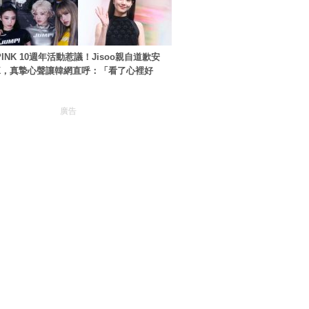
PINK 10週年活動惹議！Jisoo親自道歉安
NK，真摯心聲讓韓網直呼：「看了心裡好
廣告