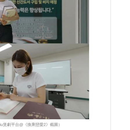
iu煲劇平台@《換乘戀愛2》截圖）