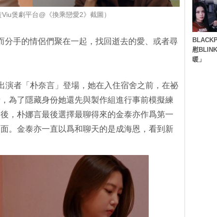
Viu煲劇平台@《換乘戀愛2》截圖）
BLACK
而分手的情侶們聚在一起，找回逝去的愛、或者尋
慰BLI
暖」
女出演者「朴奈言」登場，她在入住宿舍之前，在祕
話，為了隱藏身份她還先與製作組進行事前模擬練
過後，朴娜言最後選擇最聊得來的金泰亦作爲第一
見面。金泰亦一直以爲和聊天的是成海恩，看到新