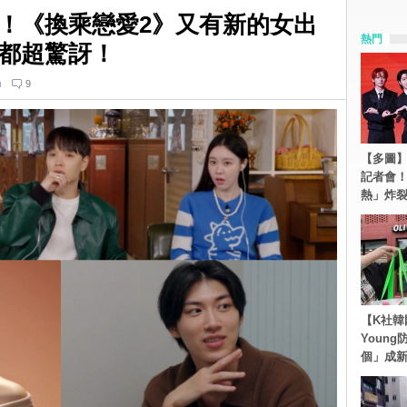
！《換乘戀愛2》又有新的女出
熱門
都超驚訝！
n
9
【多圖】S
記者會
熱」炸
【K社韓
Youn
個」成