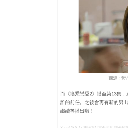
（圖源：黃V
而《換乘戀愛2》播至第13集
誰的前任。之後會再有新的男
繼續等播出啦！
Yuan@KSD / 非得本站書面同意 