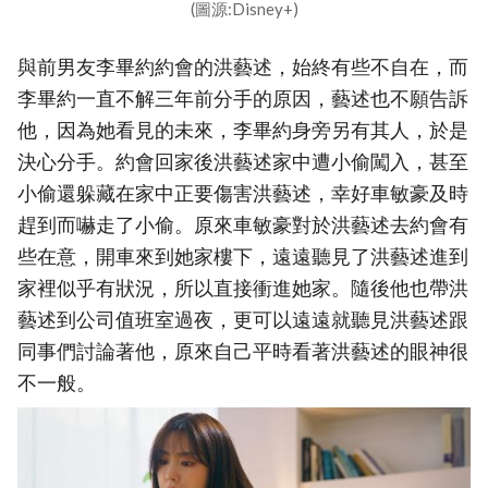
(圖源:Disney+)
與前男友李畢約約會的洪藝述，始終有些不自在，而
李畢約一直不解三年前分手的原因，藝述也不願告訴
他，因為她看見的未來，李畢約身旁另有其人，於是
決心分手。約會回家後洪藝述家中遭小偷闖入，甚至
小偷還躲藏在家中正要傷害洪藝述，幸好車敏豪及時
趕到而嚇走了小偷。原來車敏豪對於洪藝述去約會有
些在意，開車來到她家樓下，遠遠聽見了洪藝述進到
家裡似乎有狀況，所以直接衝進她家。隨後他也帶洪
藝述到公司值班室過夜，更可以遠遠就聽見洪藝述跟
同事們討論著他，原來自己平時看著洪藝述的眼神很
不一般。