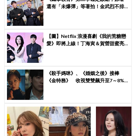
還有「未爆彈」等著拍！金武烈不排
除「打更大」
【圖】Netflix 浪漫喜劇《我的荒糖戀
愛》即將上線！丁海寅＆賀營甜蜜亮
相製作發表會，甜蜜CP化學反應引期
待
《殺手媽咪》、《婚姻之後》接棒
《金特務》 收視雙雙飆升至7～8%
創新高！