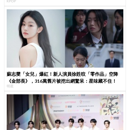
KPOP
蘇志燮「女兒」爆紅！新人演員徐貹旼「零作品」空降
《金部長》，316萬舊片被挖出網驚呆：星味藏不住！
明星