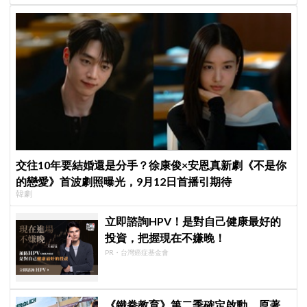
交往10年要結婚還是分手？徐康俊×安恩真新劇《不是你
的戀愛》首波劇照曝光，9月12日首播引期待
韓劇
立即諮詢HPV！是對自己健康最好的
投資，把握現在不嫌晚！
PR・台灣癌症基金會
《鐵拳教育》第二季確定啟動，原著