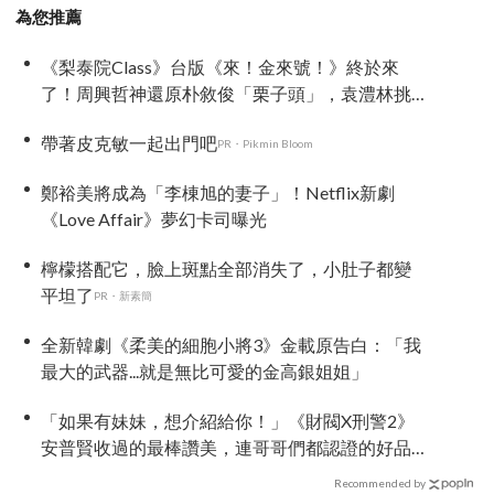
為您推薦
《梨泰院Class》台版《來！金來號！》終於來
了！周興哲神還原朴敘俊「栗子頭」，袁澧林挑
戰金多美經典角色
帶著皮克敏一起出門吧
PR・Pikmin Bloom
鄭裕美將成為「李棟旭的妻子」！Netflix新劇
《Love Affair》夢幻卡司曝光
檸檬搭配它，臉上斑點全部消失了，小肚子都變
平坦了
PR・新素簡
全新韓劇《柔美的細胞小將3》金載原告白：「我
最大的武器...就是無比可愛的金高銀姐姐」
「如果有妹妹，想介紹給你！」《財閥X刑警2》
安普賢收過的最棒讚美，連哥哥們都認證的好品
格～
Recommended by