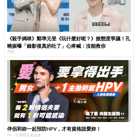
《殺手媽咪》鄭準元登《玩什麼好呢？》掀態度爭議！孔
曉振曝「錄影後真的吐了」心疼喊：沒能救你
明星
伴侶和妳一起預防HPV，才有資格說愛妳！
PR・台灣癌症基金會