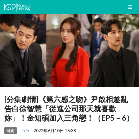
[分集劇情]《第六感之吻》尹啟相趁亂
告白徐智慧「從進公司那天就喜歡
妳」！金知碩加入三角戀！（EP5－6）
Erin
2022年6月10日 16:38
韓劇