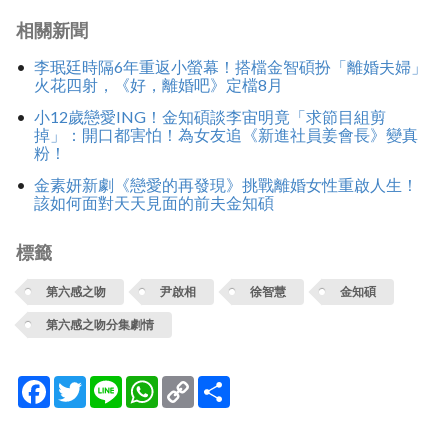
相關新聞
李珉廷時隔6年重返小螢幕！搭檔金智碩扮「離婚夫婦」
火花四射，《好，離婚吧》定檔8月
小12歲戀愛ING！金知碩談李宙明竟「求節目組剪
掉」：開口都害怕！為女友追《新進社員姜會長》變真
粉！
金素妍新劇《戀愛的再發現》挑戰離婚女性重啟人生！
該如何面對天天見面的前夫金知碩
標籤
第六感之吻
尹啟相
徐智慧
金知碩
第六感之吻分集劇情
Facebook
Twitter
Line
WhatsApp
Copy
分
Link
享