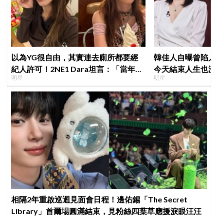
以為YG很自由，其實連去廁所都要經
韓佳人自曝曾陷入
紀人許可！2NE1 Dara坦言：「當年超
今天結束人生也沒
明星
明星
羨慕少女時代」
YouTube重拾生
相隔2年重啟巡迴見面會日程！邊佑錫「The Secret
Library」首爾場圓滿結束，見粉絲四葉草應援淚眼汪汪