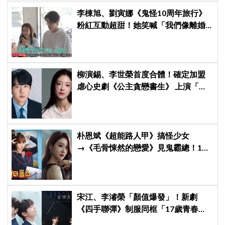
李棟旭、劉寅娜《鬼怪10周年旅行》
粉紅互動超甜！她笑喊「我們像離婚
多年的夫妻」
柳演錫、李世榮首度合體！確定加盟
虐心史劇《公主貪戀書生》 上演「朝
鮮版羅密歐與茱麗葉」
朴恩斌《超能路人甲》搞怪少女
→《毛骨悚然的戀愛》見鬼霸總！180
度反差演技獲讚「信看演員」
宋江、李濬榮「顏值爆發」！新劇
《四手聯彈》制服同框「17歲青春神
顏」掀期待