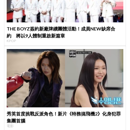
THE BOYZ簽約新廠牌續團體活動！成員NEW缺席合
約 將以9人體制重啟新篇章
KPOP
秀英首度挑戰反派角色！新片《特務搞飛機2》化身犯罪
集團首腦
電影