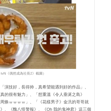
tvN《偶然成為社長2》截圖）
：「演技好，長得帅，真希望能遇到好的作品」、
候真的很有魅力」、「想重溫《令人垂涎之島》
林周焕ㅠㅠㅠㅠ」、「《花樣男子》金汎的哥哥就
》、《醜八怪警報》、《Oh 我的鬼神君》這三個