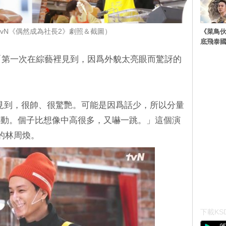
《菜鳥
tvN《偶然成為社長2》劇照＆截圖）
底飛泰
 有篇「第一次在綜藝裡見到，因爲外貌太亮眼而驚訝的
見到，很帥、很驚艷。可能是因爲話少，所以分量
心動。個子比想像中高很多，又嚇一跳。」這個演
的林周煥。
下載KSD