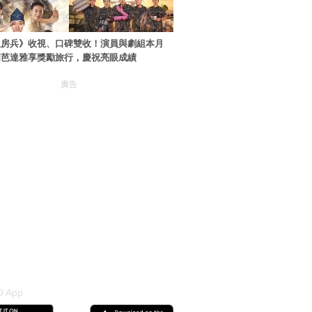
伙房兵》收視、口碑雙收！演員與劇組本月
國芭達雅享獎勵旅行，慶祝亮眼成績
廣告
 App