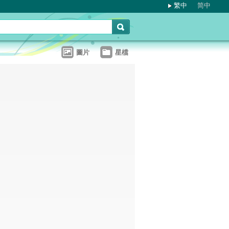
繁中
简中
圖片
星檔