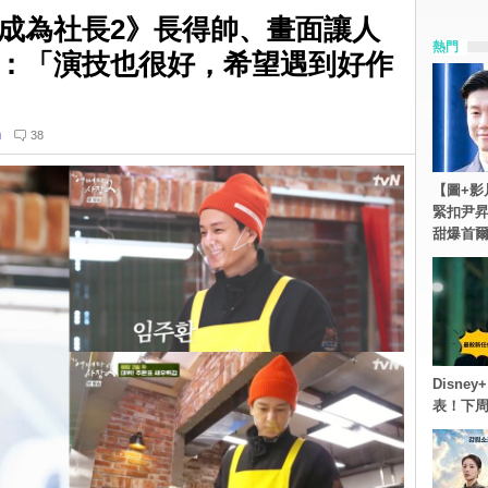
成為社長2》長得帥、畫面讓人
熱門
：「演技也很好，希望遇到好作
n
38
【圖+影
緊扣尹昇
甜爆首
Disn
表！下