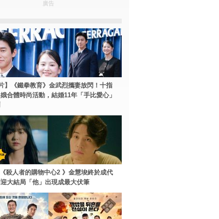
廣告
片】《鐵拳教育》金武烈攜妻放閃！十指
娥合體時尚活動，結婚11年「手比愛心」
爾
ey+《殺人者的購物中心2 》金慧埈終於成代
周迎大結局「他」出現成最大伏筆