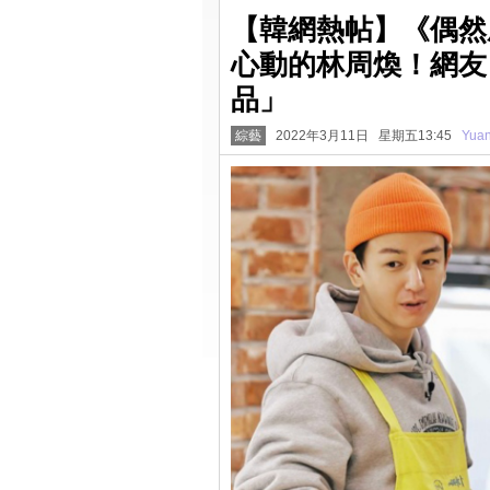
【韓網熱帖】《偶然
心動的林周煥！網友
品」
綜藝
2022年3月11日 星期五13:45
Yua