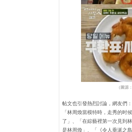
（圖源：
帖文也引發熱烈討論，網友們
「林周煥當模特時，走秀的时
了」、「在綜藝裡第一次見到
是林周煥」、「《令人垂涎之島