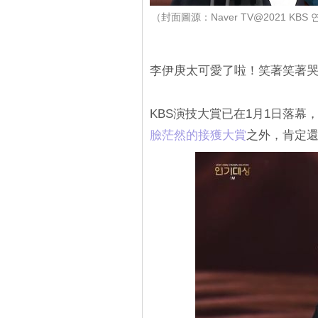
（封面圖源：Naver TV@2021 KBS
李伊庚太可愛了啦！笑著笑著
KBS演技大賞已在1月1日落
臉茫然的接獲大賞
之外，肯定還