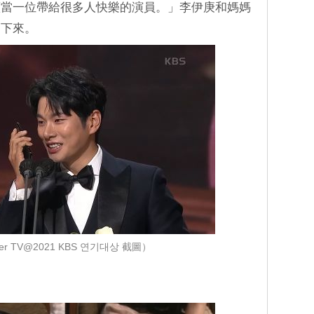
續當一位帶給很多人快樂的演員。」李伊庚和媽媽
了下來。
r TV@2021 KBS 연기대상 截圖）