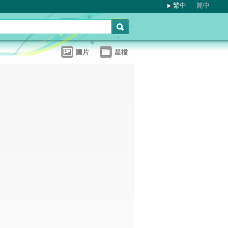
繁中
简中
圖片
星檔