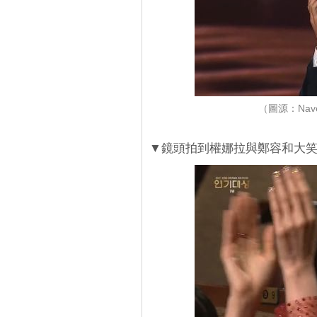
（圖源：Nave
▼鏡頭拍到權娜拉與鄭容和大