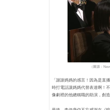
（圖源：Nave
「謝謝媽媽的感言！因為是直
時打電話讓媽媽代替表達啊！
像劇裡的他總稱職的助演，創
最後，李伊庚仍不忘感謝在《