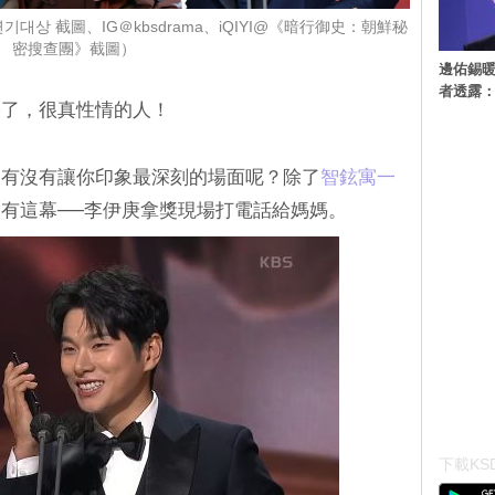
 연기대상 截圖、IG＠kbsdrama、iQIYI@《暗行御史：朝鮮秘
密搜查團》截圖）
邊佑錫
者透露
哭了，很真性情的人！
幕，有沒有讓你印象最深刻的場面呢？除了
‎智鉉寓一
有這幕──李伊庚拿獎現場打電話給媽媽。
下載KSD