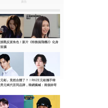
廣告
挑戰反派角色！新片《特務搞飛機2》化身
團首腦
元彬」竟然合體了？！RIIZE元彬攜手韓
美男元斌代言同品牌，韓網瘋喊：兩個帥哥