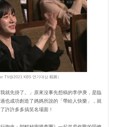
r TV@2021 KBS 연기대상 截圖）
播我就先掛了。」原來沒事先想稿的李伊庚，是臨
不過也成功創造了媽媽所說的「帶給人快樂」，就
造了許許多多搞笑名場面！
暗行御史：朝鮮秘密搜查團》一起並肩作戰的同僚