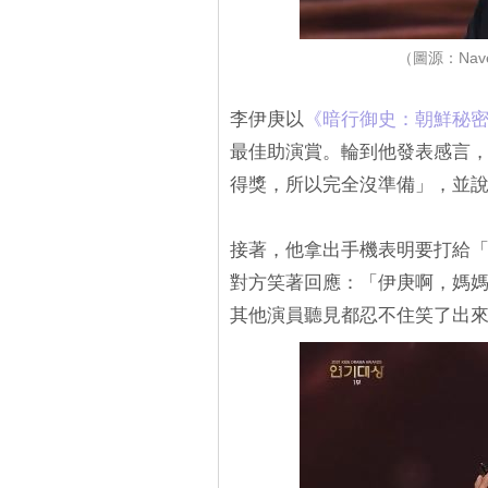
（圖源：Nave
李伊庚以
《暗行御史：朝鮮秘密
最佳助演賞。輪到他發表感言，
得獎，所以完全沒準備」，並
接著，他拿出手機表明要打給
對方笑著回應：「伊庚啊，媽
其他演員聽見都忍不住笑了出