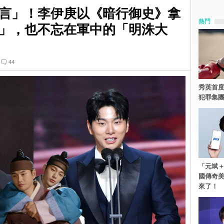
言」！李伊庚以《暗行御史》拿
熱門
」，也不忘在軍中的「明洙大
44
秀英首度
犯罪集
「元斌＋
國傳奇
來了！