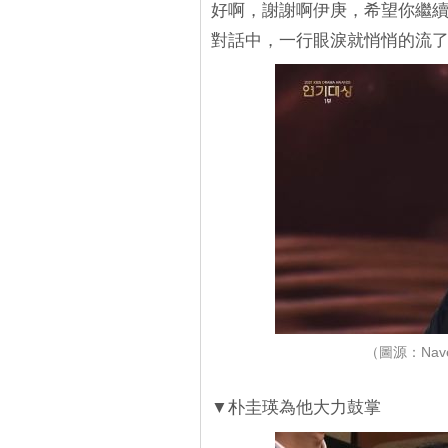
好啊，謝謝啊伊庚，希望你繼
對話中，一行眼淚就悄悄的流
（圖源：Nave
▼朴圭瑛為他大力鼓掌