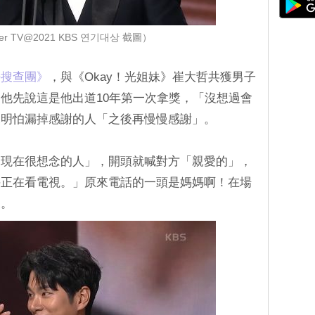
r TV@2021 KBS 연기대상 截圖）
搜查團》‎
，與《Okay！光姐妹》崔大哲共獲男子
他先說這是他出道10年第一次拿獎，「沒想過會
說明怕漏掉感謝的人「之後再慢慢感謝」。
「現在很想念的人」，開頭就喊對方「親愛的」，
媽正在看電視。」原來電話的一頭是媽媽啊！在場
來。