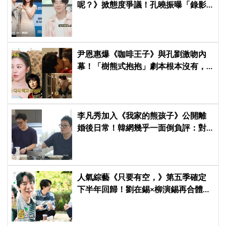
呢？》掀態度爭議！孔曉振曝「錄影
後真的吐了」心疼喊：沒能救你
尹恩惠爆《咖啡王子》與孔劉激吻內
幕！「樹熊式抱抱」劇本根本沒有，
羞認最想重拍《宮野蠻王妃》：當年
連鏡頭在哪都不知道
李凡秀加入《我家的熊孩子》公開離
婚後日常！韓網幾乎一面倒負評：對
離婚男不感興趣、節目可以廢了
人氣綜藝《只要有空，》第五季確定
下半年回歸！劉在錫×柳演錫再合體，
觀眾敲碗「收視妖精」車太鉉再次登
場 XD