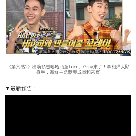
《第六感2》出演預告嘻哈頑童Loco、Gray來了！李相燁大顯
身手，新鮮主題惹哭成員和來賓
▼最新預告：