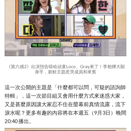
《第六感2》出演預告嘻哈頑童Loco、Gray來了！李相燁大顯
身手，新鮮主題惹哭成員和來賓
這一次公開的主題是「什麼都可以問，可疑的諮詢師
特輯」，這一次節目組又會用什麼方式來迷惑大家，
又是甚麼原因讓大家忍不住在螢幕前真情流露，流下
淚水呢？更多有趣的內容將在本週五（9月3日）晚間
20:40 播出。