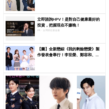
登綜藝
立即諮詢HPV！是對自己健康最好的
投資，把握現在不嫌晚！
PR・台灣癌症基金會
【圖】全新戀綜《我的剩餘戀愛》製
作發表會舉行！李世榮、鄭容和、
SEVENTEEN DK、崔叡娜組成主持陣
容