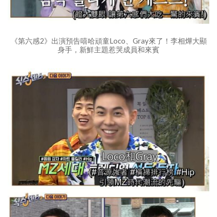
《第六感2》出演預告嘻哈頑童Loco、Gray來了！李相燁大顯
身手，新鮮主題惹哭成員和來賓