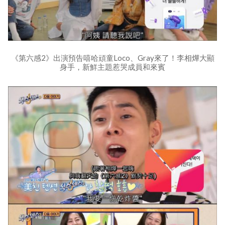
《第六感2》出演預告嘻哈頑童Loco、Gray來了！李相燁大顯
身手，新鮮主題惹哭成員和來賓