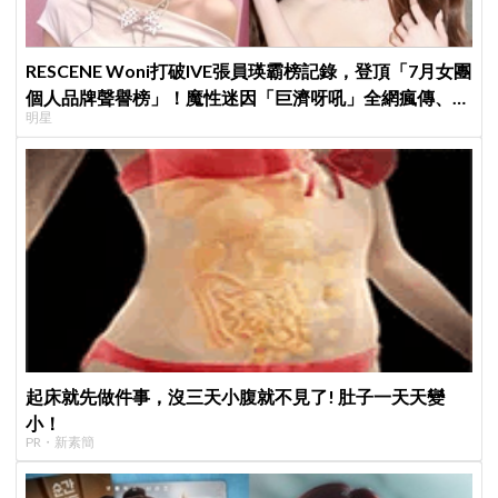
RESCENE Woni打破IVE張員瑛霸榜記錄，登頂「7月女團
個人品牌聲譽榜」！魔性迷因「巨濟呀吼」全網瘋傳、逆
明星
襲Melon第一
起床就先做件事，沒三天小腹就不見了! 肚子一天天變
小！
PR・新素簡