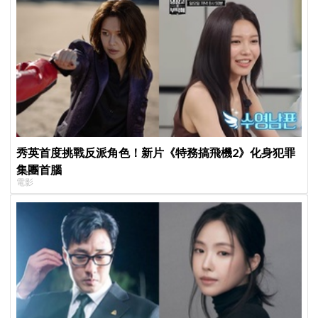
秀英首度挑戰反派角色！新片《特務搞飛機2》化身犯罪
集團首腦
電影