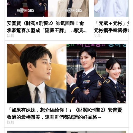
安普賢《財閥X刑警2》帥氣回歸！俞
「元斌＋元彬」竟然
承豪驚喜加盟成「隱藏王牌」，導演笑
元彬攜手韓國傳奇
韓劇
明星
曝：太有存在感決定提前登場
牌，韓網瘋喊：兩
「如果有妹妹，想介紹給你！」《財閥X刑警2》安普賢
收過的最棒讚美，連哥哥們都認證的好品格～
韓劇