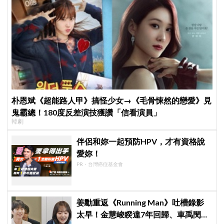
朴恩斌《超能路人甲》搞怪少女→《毛骨悚然的戀愛》見
鬼霸總！180度反差演技獲讚「信看演員」
韓劇
伴侶和妳一起預防HPV，才有資格說
愛妳！
PR・台灣癌症基金會
姜勳重返《Running Man》吐槽錄影
太早！金慧峻睽違7年回歸、車禹閔首