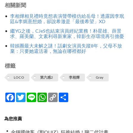
相關新聞
李相燁相見禮時竟想表演聲帶模仿給岳母！透露因李珉
廷&李炳憲想婚，卻說希澈是「最後希望」XD
繼YG之後，CJeS也結束演員經紀業務！朴星雄、薛景
求、羅美蘭、文素利尋新東家，韓影生存環境再引擔憂
韓娛圈最大未解之謎！話劇女演員失蹤8年，父母不放
棄：只要她還活著，無論在哪裡都好
標籤
LOCO
第六感2
李相燁
Gray
Facebook
Twitter
Line
WhatsApp
Copy
分
Link
享
為您推薦
金鍾國做客《劉QUIZ》狂推結婚！聊二代計畫