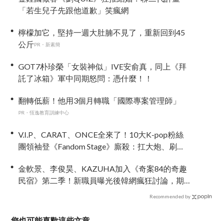
「若生兒子先跟他道歉」笑瘋網
檸檬加它，堅持一週大肚腩不見了，重新回到45
公斤
PR・新素簡
GOT7朴珍榮「女裝神似」IVE安俞真，同上《拜
託了冰箱》軍中同期怒問：憑什麼！！
翻轉低薪！他用3個月轉職「國際專案管理師」
PR・恆逸教育訓練中心
V.I.P、CARAT、ONCE全來了！10大K-pop粉絲
團領袖登《Fandom Stage》廝殺：扛大炮、刷音
源通通變關卡
金軟景、李俊昊、KAZUHA加入《奇案84的奇趣
民宿》第二季！新職員曝光後韓網瘋狂討論，期
待值爆表
Recommended by
您也可能喜歡這些文章