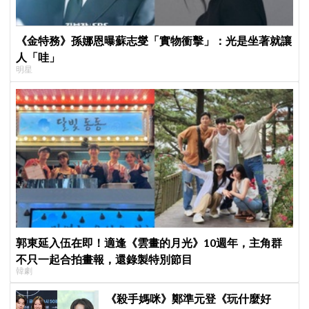
《金特務》孫娜恩曝蘇志燮「實物衝擊」：光是坐著就讓
人「哇」
明星
郭東延入伍在即！適逢《雲畫的月光》10週年，主角群
不只一起合拍畫報，還錄製特別節目
韓劇
《殺手媽咪》鄭準元登《玩什麼好