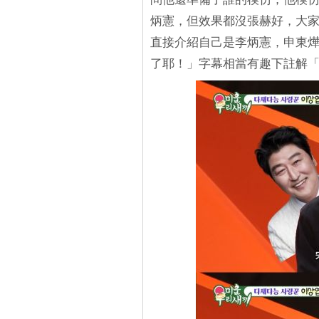
炳憲，但效果都沒張赫好，大
直接介紹自己是李炳憲，申東
了耶！」字幕相當有趣下註解