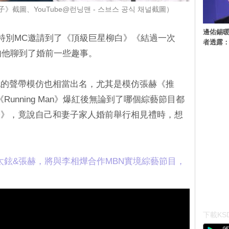
》截圖、YouTube@런닝맨 - 스브스 공식 채널截圖）
邊佑錫
，特別MC邀請到了《頂級巨星柳白》《結過一次
者透露
的他聊到了婚前一些趣事。
他的聲帶模仿也相當出名，尤其是模仿張赫《推
unning Man》爆紅後無論到了哪個綜藝節目都
子》，竟說自己和妻子家人婚前舉行相見禮時，想
太鉉&張赫，將與李相燁合作MBN實境綜藝節目，
下載KSD