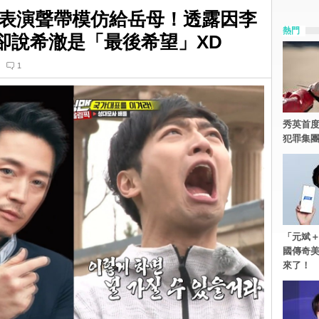
表演聲帶模仿給岳母！透露因李
熱門
卻說希澈是「最後希望」XD
1
秀英首度
犯罪集
「元斌＋
國傳奇
來了！