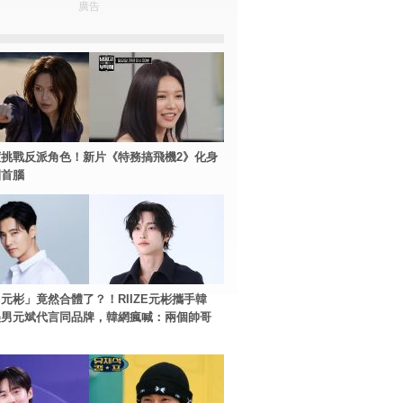
廣告
挑戰反派角色！新片《特務搞飛機2》化身
團首腦
元彬」竟然合體了？！RIIZE元彬攜手韓
美男元斌代言同品牌，韓網瘋喊：兩個帥哥