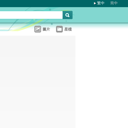
繁中
简中
圖片
星檔