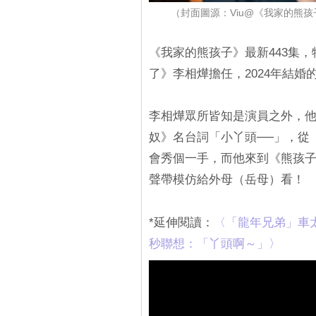
（封面圖源：Viu@《我家的熊孩子
《我家的熊孩子》最新443集
了》李相燁擔任，2024年結婚
李相燁眾所皆知是演員之外，
奴》名台詞「小丫頭──」，從《R
會秀個一手，而他來到《熊孩
聲帶模仿給外母（岳母）看！
*延伸閱讀：
〈「龍年兄弟」車
秒聯想：「丫頭啊～」〉