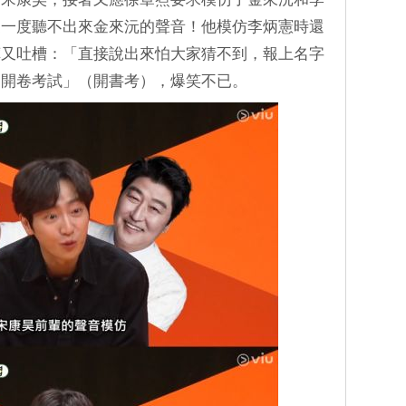
家一度聽不出來金來沅的聲音！他模仿李炳憲時還
燁又吐槽：「直接說出來怕大家猜不到，報上名字
「開卷考試」（開書考），爆笑不已。