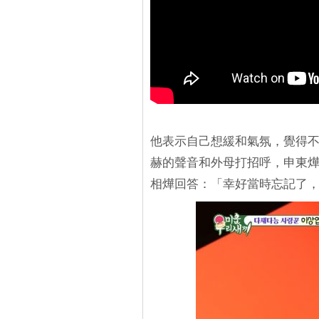
他表示自己想緩和氣氛，覺得
赫的聲音和外母打招呼，申東
相燁回答：「幸好當時忘記了