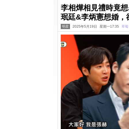
李相燁相見禮時竟想
珉廷&李炳憲想婚，
明星
2025年5月19日 星期一17:35
草莓