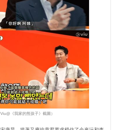
Viu@《我家的熊孩子》截圖）
仿宋康昊，接著又應徐章焄要求模仿了金來沅和李