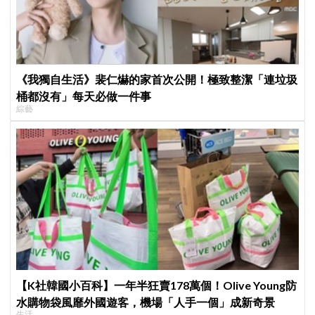
《我獨自生活》裴仁爀的家首次公開！極致整潔「連垃圾
桶都沒有」每天必做一件事
綜藝
【K社韓國小百科】一年半狂賣178萬個！Olive Young防
水購物袋風靡外國遊客，機場「人手一個」成新奇景
生活