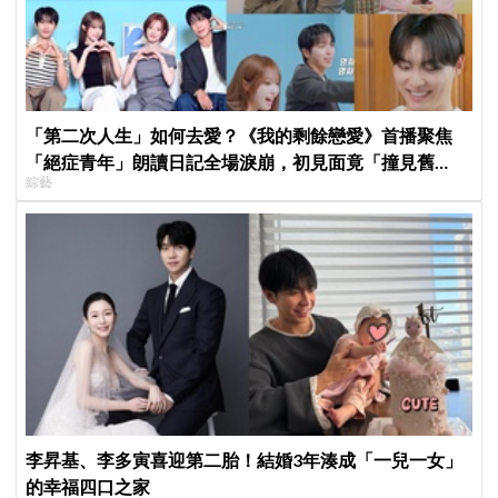
「第二次人生」如何去愛？《我的剩餘戀愛》首播聚焦
「絕症青年」朗讀日記全場淚崩，初見面竟「撞見舊
綜藝
識」！
李昇基、李多寅喜迎第二胎！結婚3年湊成「一兒一女」
的幸福四口之家