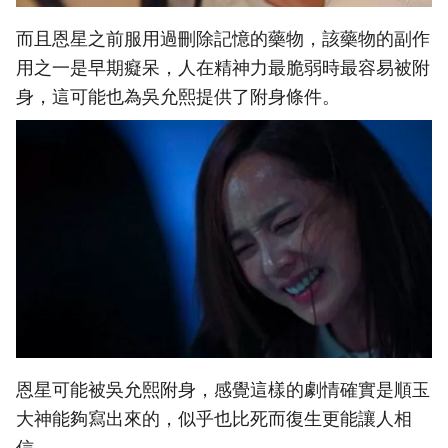
而且恩星之前服用過刪除記憶的藥物，該藥物的副作
用之一是早期癡呆，人在精神力最脆弱時最容易被附
身，這可能也為吳允熙提供了附身條件。
恩星可能被吳允熙附身，感覺這樣的劇情確實是順玉
大神能夠寫出來的，似乎也比死而復生更能讓人相
信。