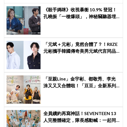
《殺手媽咪》收視暴衝 10.9% 登冠！
孔曉振「一槍爆頭」，神秘竊聽器埋
伏筆
「元斌＋元彬」竟然合體了？！RIIZE
元彬攜手韓國傳奇美男元斌代言同品
牌，韓網瘋喊：兩個帥哥來了！
「至親Line」金宇彬、都敬秀、李光
洙又又又合體啦！「豆豆」全新系列
本月開拍
全員續約再寫神話！SEVENTEEN 13
人完整體確定，隊長感動喊：一起同
船向前衝