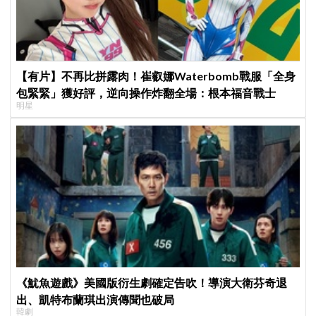
【有片】不再比拼露肉！崔叡娜Waterbomb戰服「全身
包緊緊」獲好評，逆向操作炸翻全場：根本福音戰士
明星
《魷魚遊戲》美國版衍生劇確定告吹！導演大衛芬奇退
出、凱特布蘭琪出演傳聞也破局
韓劇