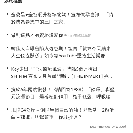
為您推薦
金俊昊♥金智珉升格準爸媽！宣布懷孕喜訊：「終
於成為夢想中的三口之家」
做到這點才有資格說愛你
PR・台灣癌症基金會
韓佳人自曝曾陷入倦怠期！坦言「就算今天結束
人生也沒關係」如今靠YouTube重拾生活樂趣
Key走出「非法醫療風波」時隔5個月復出！
SHINee 宣布 5 月首爾開唱， [THE INVERT] 挑戰
「翻轉」視角重新出發
抗癌6年兩度復發！《請回答1988》「餘暉」崔盛
元淚灑節目，爆移植副作用：指甲龜裂、呼吸喘
甩掉34公斤＝倒掉半個自己的油！尹敬浩「2顆蛋
白＋辣椒」地獄菜單，你敢抄嗎？
Recommended by