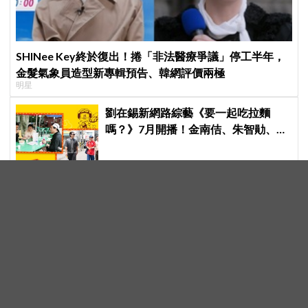
SHINee Key終於復出！捲「非法醫療爭議」停工半年，
金髮氣象員造型新專輯預告、韓網評價兩極
明星
劉在錫新網路綜藝《要一起吃拉麵
嗎？》7月開播！金南佶、朱智勛、尹
敬浩同行展開美食之旅
李瑞鎮＆金光奎回來啦！《秘書鎮2》
全新升級「真正的秘書」，這次連明
星私生活都包辦！8月28日首播
《殺手媽咪》鄭準元登《玩什麼好
呢？》掀態度爭議！孔曉振曝「錄影