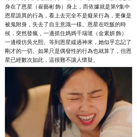
身在了恩星（崔藝彬 飾）身上，而依據就是第9集中
恩星詭異的行為，看上去完全不是癡呆行為，更像是
被鬼附身，失去了自主意識一樣。恩星在吃飯的時
候，突然發瘋，一邊抓住媽媽千瑞璡（金素妍 飾）
一邊模仿吳允熙。等到恩星緩過神來，她似乎忘記了
剛才的一切。如果只是偶發性的行為也就算了，但恩
星已經數次如此，這很難不讓人懷疑。