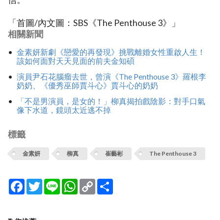
「首圖/內文圖：SBS《The Penthouse 3》」
相關新聞
金素妍新劇《戀愛的再發現》挑戰離婚女性重啟人生！
該如何面對天天見面的前夫金知碩
演員尹石花腦瘤去世，曾演《The Penthouse 3》羅根李
奶奶、《優秀巫師賈斗心》賈斗心的奶奶
「不是男演員，是女的！」柳真揭拍戲陰影：對手口氣
像下水道，鏡頭太近逃不掉
標籤
金素妍
柳真
崔藝彬
The Penthouse 3
Facebook
Twitter
Line
WhatsApp
Copy
分
Link
享