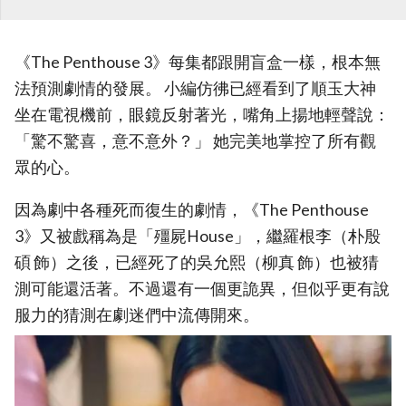
《The Penthouse 3》每集都跟開盲盒一樣，根本無
法預測劇情的發展。 小編仿彿已經看到了順玉大神
坐在電視機前，眼鏡反射著光，嘴角上揚地輕聲說：
「驚不驚喜，意不意外？」 她完美地掌控了所有觀
眾的心。
因為劇中各種死而復生的劇情，《The Penthouse
3》又被戲稱為是「殭屍House」，繼羅根李（朴殷
碩 飾）之後，已經死了的吳允熙（柳真 飾）也被猜
測可能還活著。不過還有一個更詭異，但似乎更有說
服力的猜測在劇迷們中流傳開來。