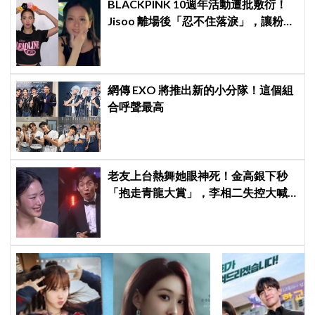
BLACKPINK 10週年活動遭批敷衍！
Jisoo 離場後「忍不住落淚」，讓粉絲
看了好心疼
網傳 EXO 將推出新的小分隊！這個組
合呼聲最高
老友上台熱舞她眼神死！金高銀下秒
「抱走青龍大賞」，李相二失控大喊
「呀！」真情流露網笑翻