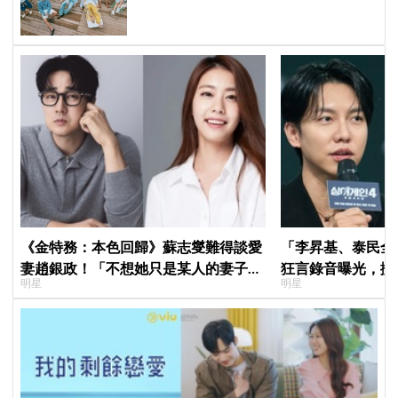
《金特務：本色回歸》蘇志燮難得談愛
「李昇基、泰民全
妻趙銀政！「不想她只是某人的妻子」
狂言錄音曝光，搬
明星
明星
一句話展現滿滿尊重與愛
證金、糾紛再升級