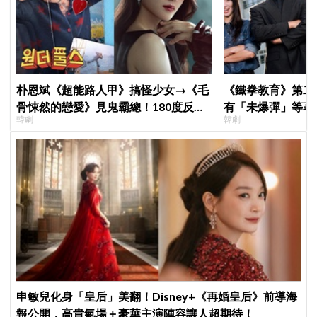
朴恩斌《超能路人甲》搞怪少女→《毛
《鐵拳教育》第二
骨悚然的戀愛》見鬼霸總！180度反差
有「未爆彈」等著
韓劇
韓劇
演技獲讚「信看演員」
「打更大」
申敏兒化身「皇后」美翻！Disney+《再婚皇后》前導海
報公開，高貴氣場＋豪華主演陣容讓人超期待！