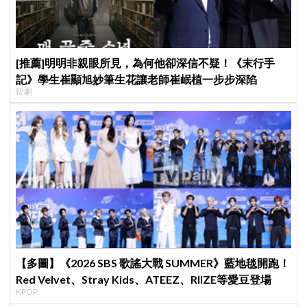
[推薦]明明非親眼所見，為何他卻深信不疑！《末行手
記》學生崔顯旭妙筆生花讓老師崔岷植一步步深陷
韓劇
【多圖】《2026 SBS 歌謠大戰 SUMMER》藍地毯開跑！
Red Velvet、Stray Kids、ATEEZ、RIIZE等愛豆登場
KPOP