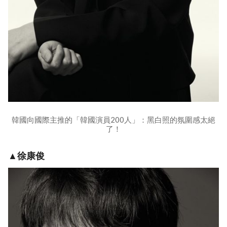
韓國向國際主推的「韓國演員200人」：黑白照的氛圍感太絕
了！
▲徐康俊