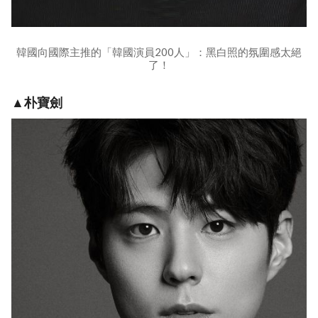
韓國向國際主推的「韓國演員200人」：黑白照的氛圍感太絕
了！
▲朴寶劍