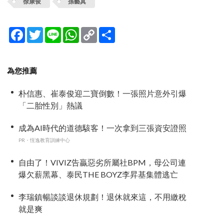
徐康俊
孫藝真
Facebook
Twitter
Line
WhatsApp
Copy
分
Link
享
為您推薦
朴信惠、崔泰俊迎二寶倒數！一張照片意外引爆
「二胎性別」熱議
成為AI時代的道德駭客！一次拿到三張資安證照
PR・恆逸教育訓練中心
自由了！VIVIZ告贏惡劣所屬社BPM，母公司連
爆欠薪黑幕、泰民THE BOYZ李昇基集體逃亡
李瑞鎮暢談談退休規劃！退休就來這，不用繳稅
就是爽