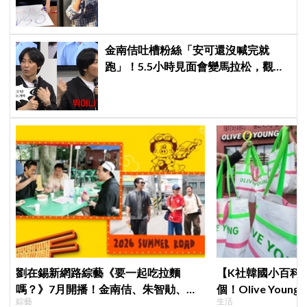
金南佶吐槽粉絲「安可還沒喊完就
跑」！5.5小時見面會變馬拉松，觀眾
崩潰：以為完場竟還有「第三部」？
劉在錫新網路綜藝《要一起吃拉麵
【K社韓國小百科】
嗎？》7月開播！金南佶、朱智勛、尹
個！Olive Yo
綜藝
生活
敬浩同行展開美食之旅
遊客，機場「人手