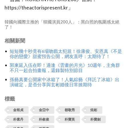
https://theactorispresent.kr」
韓國向國際主推的「韓國演員200人」：黑白照的氛圍感太絕
了！
相關新聞
短短幾十秒竟有6場吻戲太犯規！徐康俊、安恩真《不是
你的戀愛》甜蜜預告公開，網友直呼：太期待了！
郭東延入伍在即！適逢《雲畫的月光》10週年，主角群
不只一起合拍畫報，還錄製特別節目
孫藝真要公開家中冰箱了！人氣綜藝《拜託了冰箱》出
演確定，是否分享與玄彬婚後日常掀期待
標籤
金裕貞
金亞中
都敬秀
炫彬
朴素丹
朴敘俊
朴寶英
朴寶劍