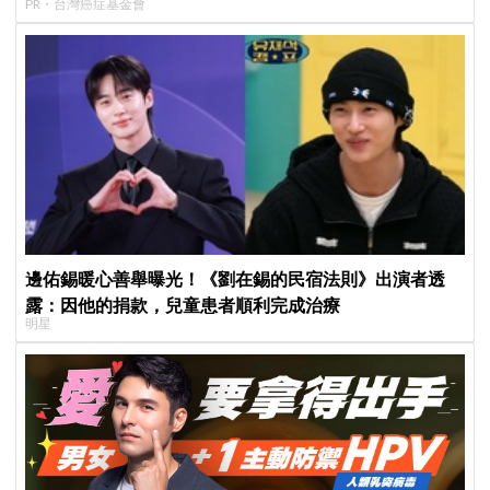
PR・台灣癌症基金會
邊佑錫暖心善舉曝光！《劉在錫的民宿法則》出演者透
露：因他的捐款，兒童患者順利完成治療
明星