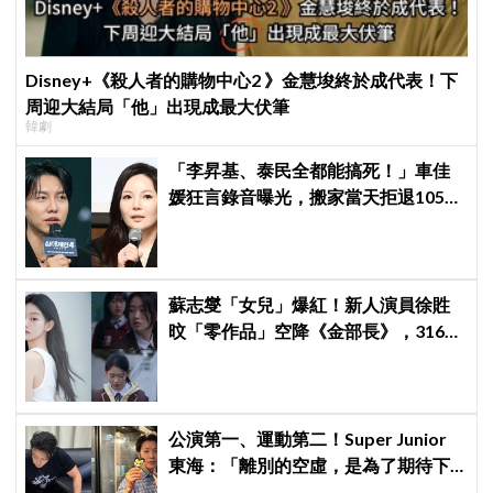
Disney+《殺人者的購物中心2 》金慧埈終於成代表！下
周迎大結局「他」出現成最大伏筆
韓劇
「李昇基、泰民全都能搞死！」車佳
媛狂言錄音曝光，搬家當天拒退105億
保證金、糾紛再升級
蘇志燮「女兒」爆紅！新人演員徐貹
旼「零作品」空降《金部長》，316萬
舊片被挖出網驚呆：星味藏不住！
公演第一、運動第二！Super Junior
東海：「離別的空虛，是為了期待下
次再見」