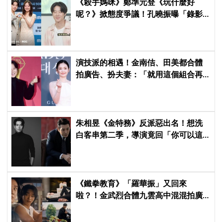
《殺手媽咪》鄭準元登《玩什麼好
呢？》掀態度爭議！孔曉振曝「錄影
後真的吐了」心疼喊：沒能救你
演技派的相遇！金南佶、田美都合體
拍廣告、扮夫妻：「就用這個組合再
拍一部戲劇吧」
朱相昱《金特務》反派惡出名！想洗
白客串第二季，導演竟回「你可以這
樣演.....」他秒喊：不要！
《鐵拳教育》「羅華振」又回來
啦？！金武烈合體九雲高中混混拍廣
告，兩人嚇壞反應笑翻劇迷：根本番
外篇！