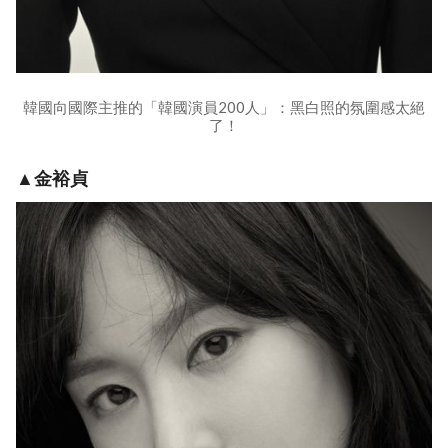
韓國向國際主推的「韓國演員200人」：黑白照的氛圍感太絕
了！
▲金裕貞