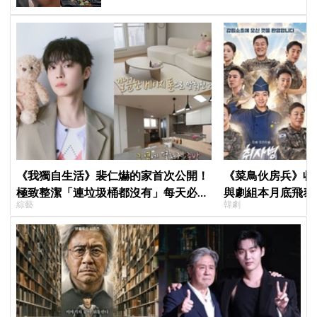
《我獨自生活》裴仁爀的家首次公開！
《菜鳥伙房兵》收
極致整潔「連垃圾桶都沒有」每天必做
與劇組本月底飛泰
綜藝
韓劇
一件事
行，慶祝亮眼成績