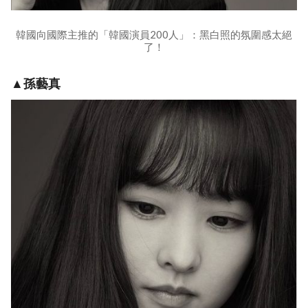
韓國向國際主推的「韓國演員200人」：黑白照的氛圍感太絕
了！
▲孫藝真