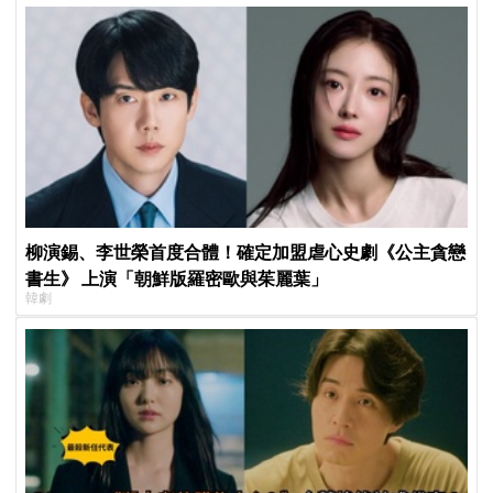
柳演錫、李世榮首度合體！確定加盟虐心史劇《公主貪戀
書生》 上演「朝鮮版羅密歐與茱麗葉」
韓劇