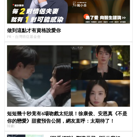
做到這點才有資格說愛你
PR・台灣癌症基金會
短短幾十秒竟有6場吻戲太犯規！徐康俊、安恩真《不是
你的戀愛》甜蜜預告公開，網友直呼：太期待了！
韓劇