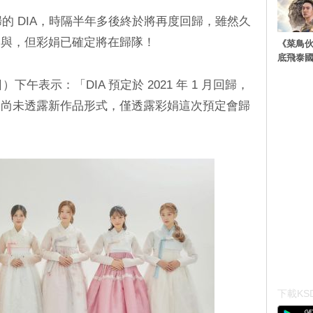
歸的 DIA，時隔半年多後終於將再度回歸，雖然久
參與，但彩娟已確定將在歸隊！
《菜鳥
底飛泰
12 日）下午表示：「DIA 預定於 2021 年 1 月回歸，
過尚未透露新作品形式，僅透露彩娟這次預定會歸
下載KSD