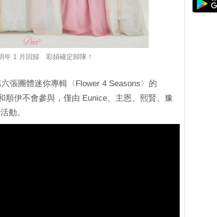
望明年 1 月回歸 彩娟確定歸隊！
團體迷你專輯〈Flower 4 Seasons〉的
和順伊不會參與，僅由 Eunice、主恩、熙賢、豫
行活動。