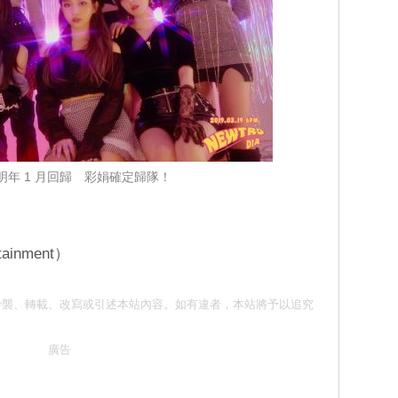
望明年 1 月回歸 彩娟確定歸隊！
inment）
意 請勿抄襲、轉載、改寫或引述本站內容。如有違者，本站將予以追究
廣告