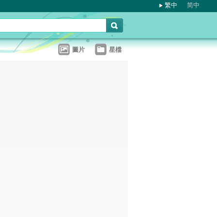
繁中
简中
圖片
星檔