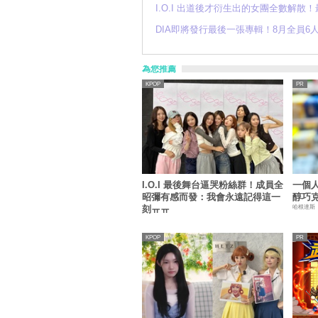
I.O.I 出道後才衍生出的女團全數解
DIA即將發行最後一張專輯！8月全員
為您推薦
KPOP
I.O.I 最後舞台逼哭粉絲群！成員全
一個
昭彌有感而發：我會永遠記得這一
醇巧克
哈根達斯
刻ㅠㅠ
KPOP