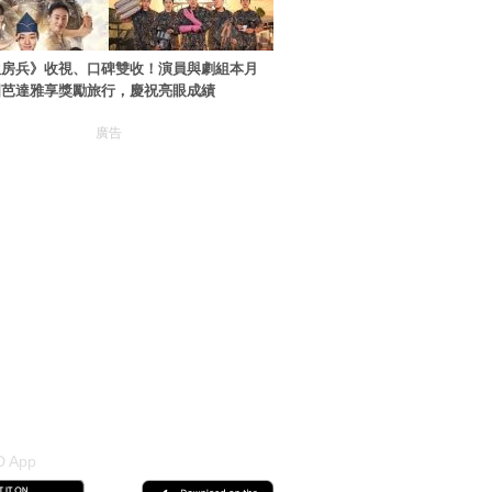
伙房兵》收視、口碑雙收！演員與劇組本月
國芭達雅享獎勵旅行，慶祝亮眼成績
廣告
 App