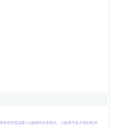
A前隊長奇熙賢認愛小2歲模特兒李相允，大阪牽手影片甜到蛀牙