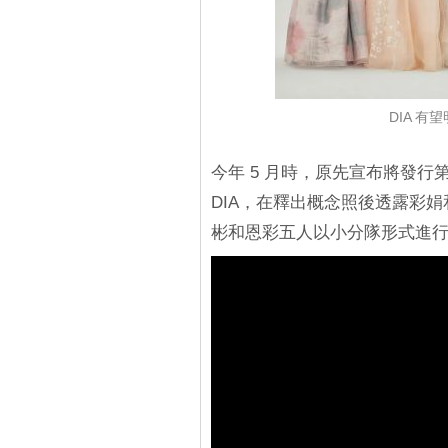
DIA 有
今年 5 月時，原先宣布將發行第六張
DIA，在釋出概念照後透露彩娟
彬和恩彩五人以小分隊形式進