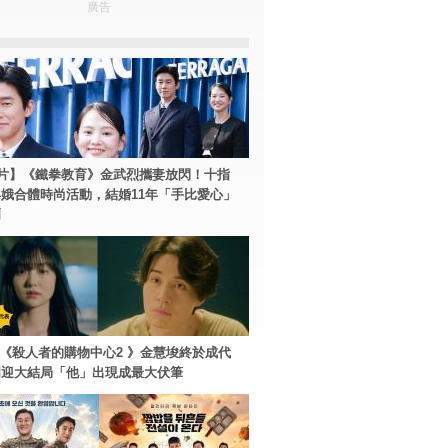
廣告
片】《鐵拳教育》金武烈攜妻放閃！十指
娥合體時尚活動，結婚11年「手比愛心」
爾
ey+《殺人者的購物中心2 》金慧埈終於成代
周迎大結局「他」出現成最大伏筆