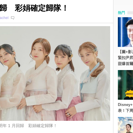
月回歸 彩娟確定歸隊！
熱門
achel
【圖+影
緊扣尹昇
甜爆首
Disn
表！下
望明年 1 月回歸 彩娟確定歸隊！