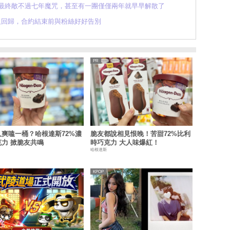
散！最終敵不過七年魔咒，甚至有一團僅僅兩年就早早解散了
6人回歸，合約結束前與粉絲好好告別
人爽嗑一桶？哈根達斯72%濃
脆友都說相見恨晚！苦甜72%比利
力 掀脆友共鳴
時巧克力 大人味爆紅！
哈根達斯
KPOP