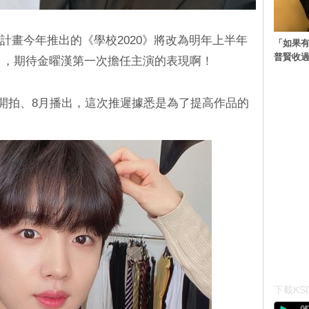
計畫今年推出的《學校2020》將改為明年上半年
「如果有
普賢收
1》，期待金曜漢第一次擔任主演的表現啊！
月開拍、8月播出，這次推遲據悉是為了提高作品的
。
下載KSD