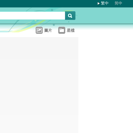
繁中
简中
圖片
星檔