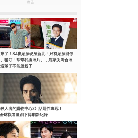
廣告
來了！SJ崔始源現身新北「只有始源能停
店、暖叮「常幫我換照片」，店家尖叫合照
：這輩子不能脫粉了
殺人者的購物中心2》話題性奪冠！
ey+全球觀看量創下韓劇新紀錄