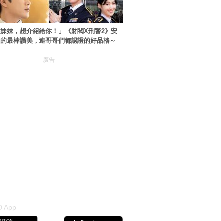
妹妹，想介紹給你！」《財閥X刑警2》安
過的最棒讚美，連哥哥們都認證的好品格～
廣告
 App