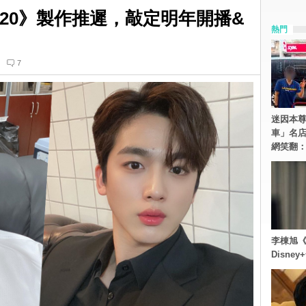
020》製作推遲，敲定明年開播&
熱門
！
7
迷因本尊
車」名
網笑翻
李棟旭《
Disn