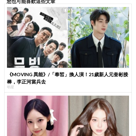
您也可能喜歡這些文章
《MOVING 異能》/「奉皙」換人演！21歲新人元奎彬接
棒，李正河當兵去
明星