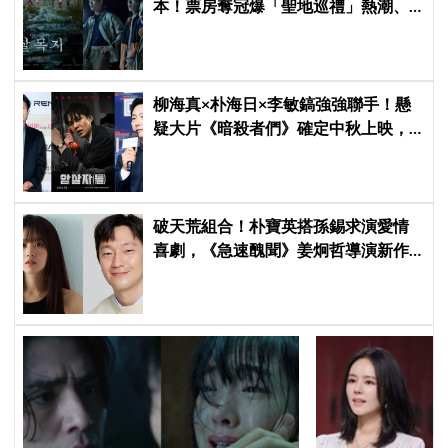
本！票房奪冠爆「聖地巡禮」熱潮、
淩晨 3 點水庫塞爆，網笑噴：鬼都想
搬家
柳海真×朴海日×李敏鎬強強聯手！懸
疑大片《暗殺者們》確定中秋上映，
還原1974韓第一夫人暗殺疑雲
破天荒組合！朴寶英搭孫錫求演愛情
喜劇，《急速醜聞》姜炯哲導演新作
卡司曝光