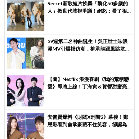
Secret新歌短片挨轟「醜化50多歲的
人」掀世代歧視爭議！網怒：看了很
不舒服
39週第二名神曲誕生！吳正世土味浪
漫MV引爆模仿潮，柳承龍跟風跳坑：
中毒了
【圖】Netflix 浪漫喜劇《我的荒糖戀
愛》即將上線！丁海寅＆賀營甜蜜亮
相製作發表會，甜蜜CP化學反應引期
待
安普賢爆料《財閥X刑警2》幕後！鄭
恩彩看到俞承豪藏不住笑容，卻認為
安普賢只是「搞笑男」