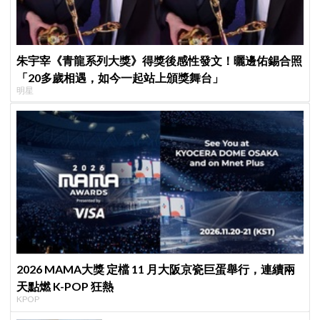
朱宇宰《青龍系列大獎》得獎後感性發文！曬邊佑錫合照
「20多歲相遇，如今一起站上頒獎舞台」
明星
2026 MAMA大獎 定檔 11 月大阪京瓷巨蛋舉行，連續兩
天點燃 K-POP 狂熱
KPOP