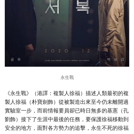
永生戰
《永生戰》（港譯：複製人徐福）描述人類最初的複
製人徐福（朴寶劍飾）從被製造出來至今仍未離開過
實驗室一步，而前情報要員卻已時日無多的基憲（孔
劉飾）接下了生涯中最後的任務，要保護徐福移動到
安全的地方，面對各方勢力的追擊，永生不死的徐福