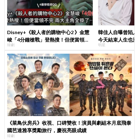
Disney+《殺人者的購物中心2 》金慧
韓佳人自曝曾陷入
峻「4分鐘槍戰」登熱搜！但便當領不
今天結束人生也沒
韓劇
明星
完兩大主角全掛了⋯
YouTube重拾生
《菜鳥伙房兵》收視、口碑雙收！演員與劇組本月底飛泰
國芭達雅享獎勵旅行，慶祝亮眼成績
韓劇