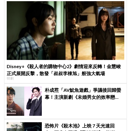
Disney+《殺人者的購物中心2》劇情迎來反轉！金慧峻
正式展開反擊，散發「叔叔李棟旭」般強大氣場
韓劇
朴成焄「AV魷魚遊戲」爭議後回歸螢
幕！主演新劇《未婚男女的效率戀
愛》首度談復出心情：比以往更謹慎
恐怖片《殺木池》上映 7 天光速回