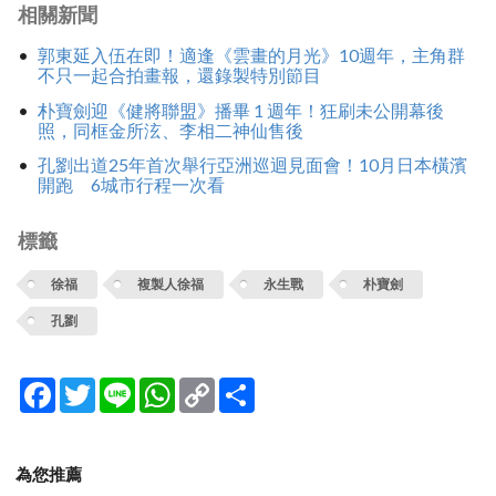
相關新聞
郭東延入伍在即！適逢《雲畫的月光》10週年，主角群
不只一起合拍畫報，還錄製特別節目
朴寶劍迎《健將聯盟》播畢 1 週年！狂刷未公開幕後
照，同框金所泫、李相二神仙售後
孔劉出道25年首次舉行亞洲巡迴見面會！10月日本橫濱
開跑 6城市行程一次看
標籤
徐福
複製人徐福
永生戰
朴寶劍
孔劉
Facebook
Twitter
Line
WhatsApp
Copy
分
Link
享
為您推薦