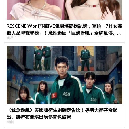
RESCENE Woni打破IVE張員瑛霸榜記錄，登頂「7月女團
個人品牌聲譽榜」！魔性迷因「巨濟呀吼」全網瘋傳、逆
明星
襲Melon第一
《魷魚遊戲》美國版衍生劇確定告吹！導演大衛芬奇退
出、凱特布蘭琪出演傳聞也破局
韓劇