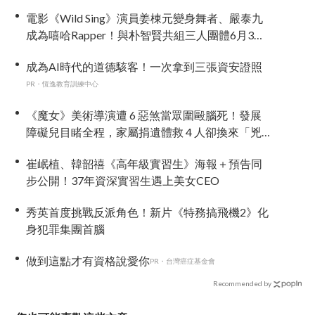
電影《Wild Sing》演員姜棟元變身舞者、嚴泰九
成為嘻哈Rapper！與朴智賢共組三人團體6月3日
上映
成為AI時代的道德駭客！一次拿到三張資安證照
PR・恆逸教育訓練中心
《魔女》美術導演遭 6 惡煞當眾圍毆腦死！發展
障礙兒目睹全程，家屬捐遺體救 4 人卻換來「兇
手不予拘留」全韓怒炸
崔岷植、韓韶禧《高年級實習生》海報＋預告同
步公開！37年資深實習生遇上美女CEO
秀英首度挑戰反派角色！新片《特務搞飛機2》化
身犯罪集團首腦
做到這點才有資格說愛你
PR・台灣癌症基金會
Recommended by