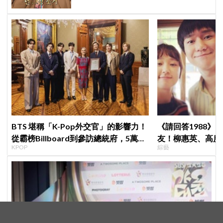
BTS 堪稱「K-Pop外交官」的影響力！
《請回答1988》
從霸榜Billboard到參訪總統府，5萬人
友！柳惠英、高庚
KPOP
綜藝
擠爆廣場迎接
告公開，暖心互動