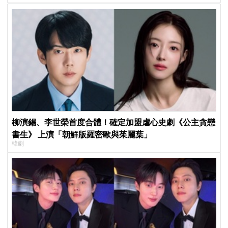
柳演錫、李世榮首度合體！確定加盟虐心史劇《公主貪戀
書生》 上演「朝鮮版羅密歐與茱麗葉」
韓劇