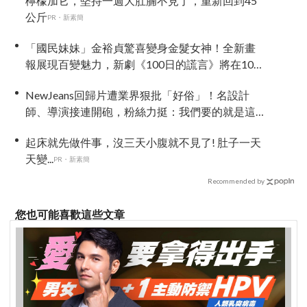
檸檬加它，堅持一週大肚腩不見了，重新回到45
公斤
PR・新素簡
「國民妹妹」金裕貞驚喜變身金髮女神！全新畫
報展現百變魅力，新劇《100日的謊言》將在10月
首播
NewJeans回歸片遭業界狠批「好俗」！名設計
師、導演接連開砲，粉絲力挺：我們要的就是這
個味
起床就先做件事，沒三天小腹就不見了! 肚子一天
天變...
PR・新素簡
Recommended by
您也可能喜歡這些文章