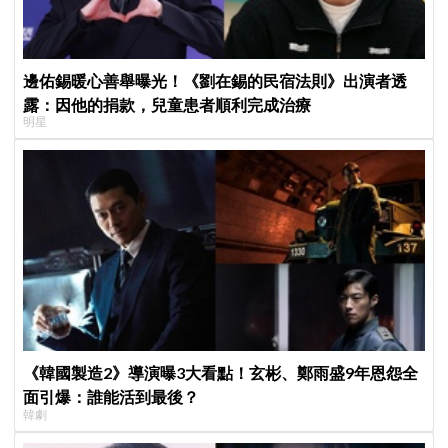
邊佑錫暖心善舉曝光！《劉在錫的民宿法則》出演者透
露：因他的捐款，兒童患者順利完成治療
明星
《韓國製造2》導演曝3大看點！玄彬、鄭雨盛9年恩怨全
面引爆：誰能活到最後？
韓劇