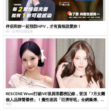
伴侶和妳一起預防HPV，才有資格說愛妳！
PR・台灣癌症基金會
RESCENE Woni打破IVE張員瑛霸榜記錄，登頂「7月女團
個人品牌聲譽榜」！魔性迷因「巨濟呀吼」全網瘋傳、逆
明星
襲Melon第一