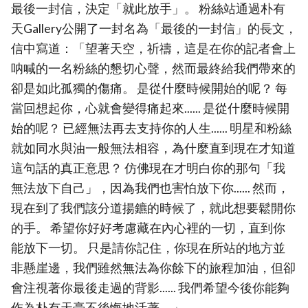
最後一封信，決定「就此放手」。 粉絲站通過朴有
天Gallery公開了一封名為「最後的一封信」的長文，
信中寫道：「望著天空，祈禱，這是在你的記者會上
呐喊的一名粉絲的懇切心聲，然而最終給我們帶來的
卻是如此孤獨的傷痛。 是從什麼時候開始的呢？ 每
當回想起你，心就會變得痛起來...... 是從什麼時候開
始的呢？ 已經無法再去支持你的人生...... 明星和粉絲
就如同水與油一般無法相容，為什麼直到現在才知道
這句話的真正意思？ 仿佛現在才明白你的那句「我
無法放下自己」，因為我們也害怕放下你...... 然而，
現在到了我們該分道揚鑣的時候了，就此想要鬆開你
的手。 希望你好好考慮藏在內心裡的一切，直到你
能放下一切。 只是請你記住，你現在所站的地方並
非懸崖邊，我們雖然無法為你餘下的旅程加油，但卻
會注視著你最後走過的背影...... 我們希望今後你能夠
作為朴有天毫不後悔地活著。」