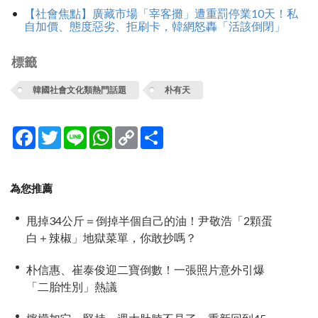
【社會焦點】廣藏市場「宰客攤」遭重罰停業10天！私
自加價、態度惡劣、拒刷卡，韓網怒轟「活該倒閉」
標籤
韓國社會文化類熱門話題
朴有天
Facebook
Twitter
Line
WhatsApp
Copy
分
Link
享
為您推薦
甩掉34公斤＝倒掉半個自己的油！尹敬浩「2顆蛋
白＋辣椒」地獄菜單，你敢抄嗎？
朴信惠、崔泰俊迎二寶倒數！一張照片意外引爆
「二胎性別」熱議