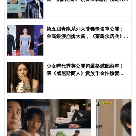
意了
第五屆青龍系列大獎獲獎名單公開：
金高銀淚崩擒大賞，《菜鳥伙房兵》
成最大贏家
少女時代秀英公開超嚴格減肥菜單！
演《威尼斯商人》貴族千金怕臉變
圓：天天只吃蛋和鍋巴