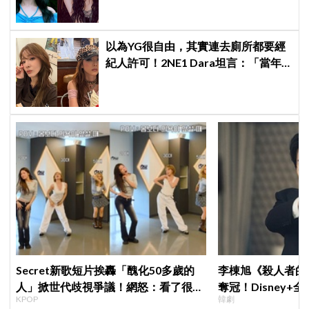
以為YG很自由，其實連去廁所都要經
紀人許可！2NE1 Dara坦言：「當年
超羨慕少女時代」
Secret新歌短片挨轟「醜化50多歲的
李棟旭《殺人者的
人」掀世代歧視爭議！網怒：看了很不
奪冠！Disney
KPOP
韓劇
舒服
紀錄