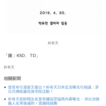
朴有天
「圖：KSD、 TD」
朴有天
相關新聞
曾宣布引退卻又復出？朴有天日本近況曝光引熱議：穿
日式傳統服現身寺院活動！
朴有天前財閥女友黃荷娜認罪協商內幕曝光： 供出涉賭
藝人名單換減刑！震撼韓娛圈