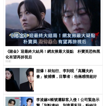
《賭金》迎最終大結局！網友揪最大疑點 朴寶英恐怖黑
化有望再拚視后
韓劇
甜爆！林知衍、李到晛「高爾夫約
會」被捕獲，目擊者：他倆感情超好
李浚赫X帳號遭駭客入侵！公司緊急示
警「別點連結、別查看私訊」粉絲注