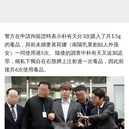
警方在申請拘留證時表示朴有天分3次購入了共1.5g
的毒品，與前未婚妻黃荷娜（南陽乳業創始人外孫
女）一同使用過5次。 隨後的調查中朴有天又追加認
罪，稱私下獨自在右胳膊上注射過一次毒品，因此前
後共6次使用毒品。