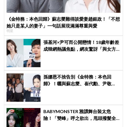
《金特務：本色回歸》蘇志燮難得談愛妻趙銀政！「不想
她只是某人的妻子」一句話展現滿滿尊重與愛
明星
張基河×尹可而公開戀情！18歲年齡差
成韓網熱議焦點，網友驚訝「與女方
媽媽僅差5歲」
孫娜恩不捨告別《金特務：本色回
歸》！曬與蘇志燮、崔代勳、尹敬
浩、朱相昱暖心合照，感謝劇組與粉
絲陪伴
BABYMONSTER 雅譞舞台裝太危
險！「雙峰」呼之欲出，甩頭撥髮全
是護胸小動作！網：造型師出來謝罪