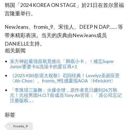
韩国「2024 KOREA ON STAGE」於21日在首尔景福
宫隆重举行。
NewJeans、fromis_9、宋佳人、DEEP N DAP…… 等
带来精彩表演。当天的庆典由NewJeans成员
DANIELLE主持。
相关新闻
东方神起最强昌珉竟推出「脚底小卡」！难忘Super
Junior婆婆卡&洗澡卡的爱豆再+1
《2025 KBS歌谣大祝祭》召回经典！Lovelyz圣诞应景
〈Ah-Choo〉、fromis_9性感重现AOA〈Miniskirt〉
「李珠珢三振舞」火爆全球，原作者竟只赚到26万韩
元！元祖男团H.O.T前成员Tony An苦笑：「原公司忘记
注册版权...」
标签
fromis_9