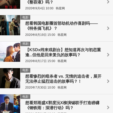
《整容液》吗？
2020年9月4日 10:00
韩星网
电影
想看韩国电影圈首部劫机动作喜剧吗——
《特务搞飞机》？
2020年8月19日 15:00
韩星网
韩剧
【KSDx纬来戏剧台】想知道再次与初恋重
逢...但他是回来复仇的故事吗？
2020年8月17日 15:00
韩星网
电影
想看惨烈的暗杀者 vs. 无情的追击者，展开
无法停止猛烈追击的故事吗？！
2020年7月30日 10:00
韩星网
电影
想看郑雨盛X郭度沅X柳演锡联手打造磅礴
《钢铁雨：深潜行动》吗？