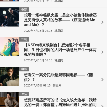
2020年7月24日 16:12
韩星网
电影
想看一场神秘纵火案…是全小镇集体隐瞒还
是另有惊人真相的故事——《双面追缉 Me
and Me》？
2020年7月16日 08:15
韩星网
韩剧
【KSDx纬来戏剧台】想知道2个名字相
同、生日也相同的人因一场意外产生一体两
魂的故事吗？
2020年7月10日 08:15
韩星网
电影
想看又一高分犯罪悬疑韩国电影——《翻
供》？
2020年7月5日 08:15
韩星网
生活
想要郑雨盛所写的书《走入战火边界，我所
见的一切：郑雨盛，与难民相遇》推出的明