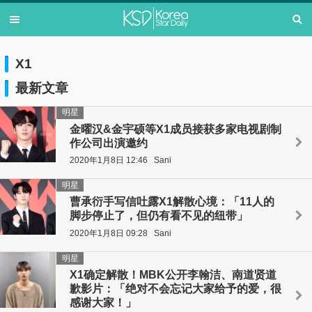
X1
最新文章
明星
金曜汉&金宇硕等X1成员接获多家电视剧制
作公司出演邀约
2020年1月8日 12:46
Sani
明星
曹承衍手写信吐露X1解散心境：「11人的
脚步停止了，但仍有看不见的纽带」
2020年1月8日 09:28
Sani
明星
X1确定解散！MBK公开李翰洁、南道贤道
歉影片：「绝对不会忘记大家给予的爱，很
感谢大家！」