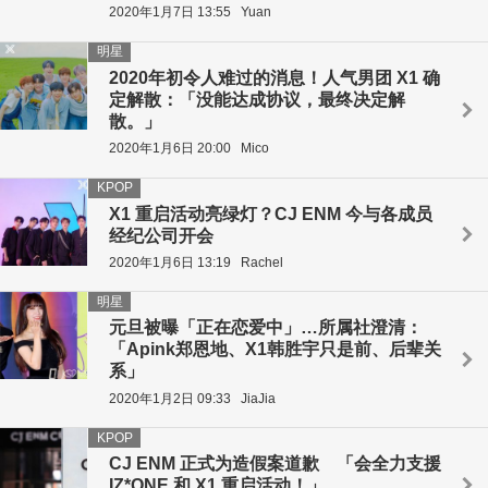
2020年1月7日 13:55
Yuan
明星
2020年初令人难过的消息！人气男团 X1 确
定解散：「没能达成协议，最终决定解
散。」
2020年1月6日 20:00
Mico
KPOP
X1 重启活动亮绿灯？CJ ENM 今与各成员
经纪公司开会
2020年1月6日 13:19
Rachel
明星
元旦被曝「正在恋爱中」…所属社澄清：
「Apink郑恩地、X1韩胜宇只是前、后辈关
系」
2020年1月2日 09:33
JiaJia
KPOP
CJ ENM 正式为造假案道歉 「会全力支援
IZ*ONE 和 X1 重启活动！」