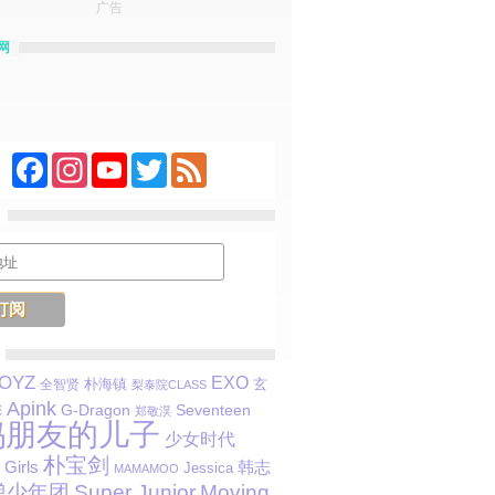
广告
网
Facebook
Instagram
YouTube
Twitter
Feed
BOYZ
EXO
朴海镇
玄
全智贤
梨泰院CLASS
Apink
G-Dragon
Seventeen
彬
郑敬淏
妈朋友的儿子
少女时代
朴宝剑
韩志
Girls
Jessica
MAMAMOO
弹少年团
Super Junior
Moving