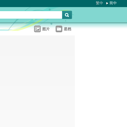
繁中
简中
图片
星档