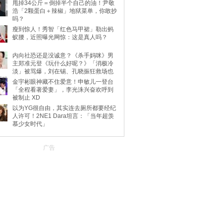
甩掉34公斤＝倒掉半个自己的油！尹敬
浩「2颗蛋白＋辣椒」地狱菜单，你敢抄
吗？
瘦到惊人！秀智「红色马甲裙」勒出蚂
蚁腰，近照曝光网惊：这是真人吗？
内向社恐还是没诚意？《杀手妈咪》男
主郑准元登《玩什么好呢？》「消极冷
淡」被骂爆，刘在锡、孔晓振狂救场也
不动
金宇彬眼神藏不住爱意！申敏儿一登台
「全程看著爱妻」，李光洙兴奋欢呼到
被制止 XD
以为YG很自由，其实连去厕所都要经纪
人许可！2NE1 Dara坦言：「当年超羡
慕少女时代」
广告