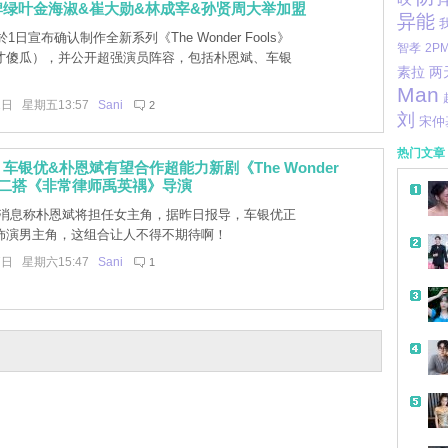
牌绿叶金海淑&崔大勋&林成宰&孙贤周大举加盟
异能
ix於1日宣布确认制作全新系列《The Wonder Fools》
智孝
2P
才傻瓜），并公开超强演员阵容，包括朴恩斌、车银
素拉
两
Man
1日 星期五13:57
Sani
2
刘
宋仲
热门文章
车银优&朴恩斌有望合作超能力新剧《The Wonder
》，二搭《非常律师禹英禑》导演
消息称朴恩斌将担任女主角，据昨日报导，车银优正
饰演男主角，这组合让人不得不期待啊！
7日 星期六15:47
Sani
1