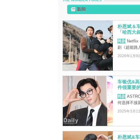
THE WONDER FOOLS
新闻
朴恩斌＆车
「哈西大
韩剧
Netf
剧《超能路人甲
2026年1月9
车银优&高
件很重要
韩剧
AST
何选择不接
2025年3月1
朴恩斌&车银