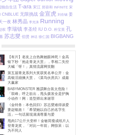
T-ara
我独自生活
宋江
郑容和
宋
INFINITE
金宣虎
CNBLUE
无限挑战
姜
M
刘在锡
Running
林秀晶
天一夜
李光洙
李瑞镇
孔
李圣经
IU
D.O.
赵权
朴宝英
苏志燮
BIGBANG
伯贤
基
徐仁国
神话
【有片】老友上台热舞她眼神死！金高
银下秒「抱走青龙大赏」，李相二失控
大喊「呀！」真情流露网笑翻
第五届青龙系列大奖获奖名单公开：金
高银泪崩擒大赏，《菜鸟伙房兵》成最
大赢家
BABYMONSTER 雅譞舞台装太危险！
「双峰」呼之欲出，甩头拨发全是护胸
小动作！网：造型师出来谢罪
《金特务：本色回归》苏志燮难得谈爱
妻赵银政！「希望她以自己的名字生
活」一句话展现满满尊重与爱
甩肉17公斤大变样！金敏荷瘦成纸片人
登青龙奖，「对比一年前」网惊呆：以
为不同人