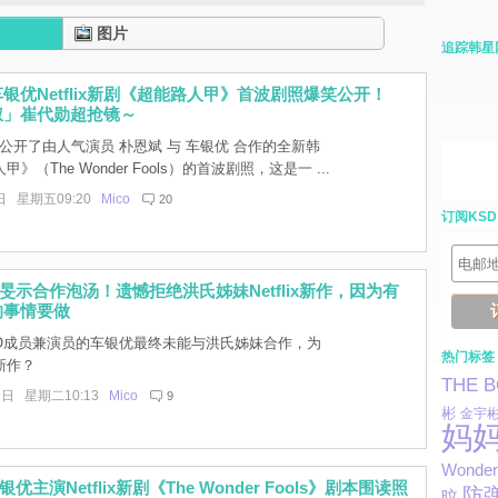
图片
追踪韩星
银优Netflix新剧《超能路人甲》首波剧照爆笑公开！
叔」崔代勋超抢镜～
lix 公开了由人气演员 朴恩斌 与 车银优 合作的全新韩
》（The Wonder Fools）的首波剧照，这是一 ...
日 星期五09:20
Mico
20
订阅KSD
旻示合作泡汤！遗憾拒绝洪氏姊妹Netflix新作，因为有
的事情要做
RO成员兼演员的车银优最终未能与洪氏姊妹合作，为
热门标签
新作？
THE 
1日 星期二10:13
Mico
9
彬
金宇
妈
Wonder 
优主演Netflix新剧《The Wonder Fools》剧本围读照
防
旼