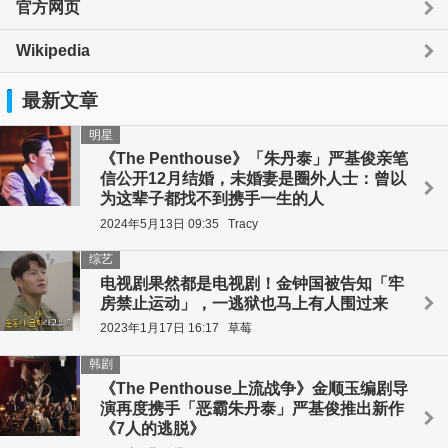
官方网页
Wikipedia
最新文章
明星
《The Penthouse》「朱丹泰」严基俊亲笔
信公开12月结婚，未婚妻是圈外人士：曾以
为这辈子都找不到携手一生的人
2024年5月13日 09:35
Tracy
综艺
电视剧果然都是电视剧！金钟国被告知「牢
房禁止运动」，一逃狱也马上有人围过来
2023年1月17日 16:17
草莓
韩剧
《The Penthouse上流战争》金顺玉编剧导
演再度携手「恶霸朱丹泰」严基俊推出新作
《7人的逃脱》