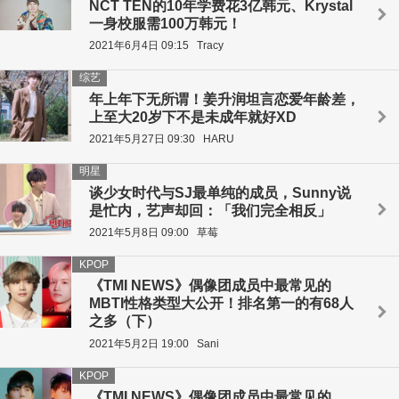
NCT TEN的10年学费花3亿韩元、Krystal
一身校服需100万韩元！
2021年6月4日 09:15
Tracy
综艺
年上年下无所谓！姜升润坦言恋爱年龄差，
上至大20岁下不是未成年就好XD
2021年5月27日 09:30
HARU
明星
谈少女时代与SJ最单纯的成员，Sunny说
是忙内，艺声却回：「我们完全相反」
2021年5月8日 09:00
草莓
KPOP
《TMI NEWS》偶像团成员中最常见的
MBTI性格类型大公开！排名第一的有68人
之多（下）
2021年5月2日 19:00
Sani
KPOP
《TMI NEWS》偶像团成员中最常见的