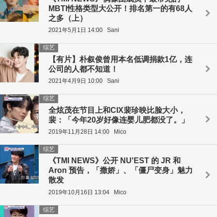
MBTI性格类型大公开！排名第一的有68人
之多（上）
2021年5月1日 14:00
Sani
综艺
【有片】朴叙俊曾用本名低调捐款1亿，连
公司的人都不知道！
2021年4月9日 10:00
Sani
综艺
全炫茂在节目上和CIX裴珍映比脸大小，
裴：「今年20岁好像连婴儿肥都没了。」
2019年11月28日 14:00
Mico
综艺
《TMI NEWS》公开 NU'EST 的 JR 和
Aron 预告，「撒娇」、「僵尸变身」魅力
散发
2019年10月16日 13:04
Mico
综艺