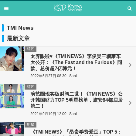
TMI News
最新文章
综艺
太养眼啦♥《TMI NEWS》李俊昊三辆豪车
大公开：《The Fast and the Furious》同
款、总价超7亿韩元！
2022年5月27日 08:30
Sani
综艺
演艺圈现实版财阀二世！《TMI NEWS》公
开韩国财力TOP 5明星榜单，旗安84都屈居
第二！
2021年9月19日 12:00
Sani
明星
《TMI NEWS》「昂贵学费爱豆」TOP 5：