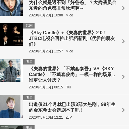
为什么就是遇不到「好爸爸」？大势演员金
东希的角色都非常坎坷啊～
2020年6月20日 10:00
Mico
韩剧
《Sky Castle》+《夫妻的世界》2.0！
JTBC电视台再推出强档新剧《优雅的朋友
们》
2020年5月26日 12:57
Mico
明星
《夫妻的世界》「不戴套泰吾」VS《SKY
Castle》「不戴套俊尚」一模一样的场景，
谁更让人讨厌？
2020年5月16日 08:15
Rui
明星
出道仅21个月就已出演3部大热剧，99年生
的金东希太会选剧本了吧！
2020年5月10日 12:21
ZJM
明星