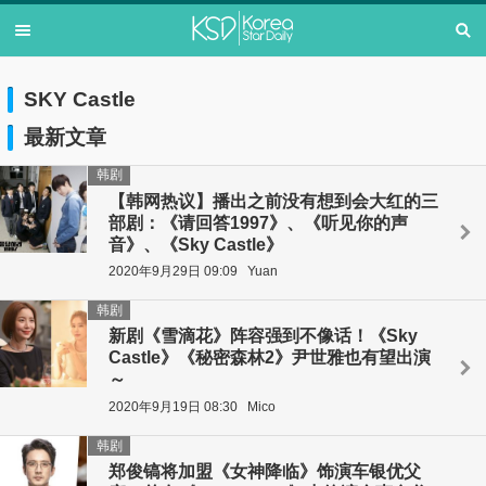
SKY Castle
最新文章
韩剧
【韩网热议】播出之前没有想到会大红的三
部剧：《请回答1997》、《听见你的声
音》、《Sky Castle》
2020年9月29日 09:09
Yuan
韩剧
新剧《雪滴花》阵容强到不像话！《Sky
Castle》《秘密森林2》尹世雅也有望出演
～
2020年9月19日 08:30
Mico
韩剧
郑俊镐将加盟《女神降临》饰演车银优父