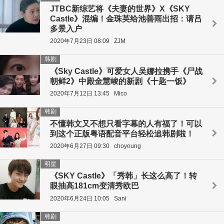
JTBC新综艺将《夫妻的世界》X《SKY
Castle》混编！金珠英给池善雨出招：请吕
多景入户
2020年7月23日 08:09
ZJM
韩剧
《Sky Castle》可爱女人吴娜拉携手《尸战
朝鲜2》中殿金慧峻的新剧《十匙一饭》
2020年7月12日 13:45
Mico
韩剧
不懂韩文又不想只看字幕的人有福了！可以
到这个正版粤语配音平台轻松追韩剧啦！
2020年6月27日 09:30
choyoung
明星
《SKY Castle》「秀韩」长这么高了！转
眼抽高181cm变清秀欧巴
2020年6月24日 10:05
Sani
韩剧