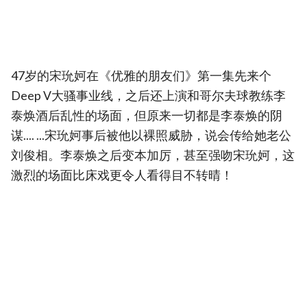
47岁的宋玧妸在《优雅的朋友们》第一集先来个
Deep V大骚事业线，之后还上演和哥尔夫球教练李
泰焕酒后乱性的场面，但原来一切都是李泰焕的阴
谋.... ...宋玧妸事后被他以裸照威胁，说会传给她老公
刘俊相。李泰焕之后变本加厉，甚至强吻宋玧妸，这
激烈的场面比床戏更令人看得目不转晴！