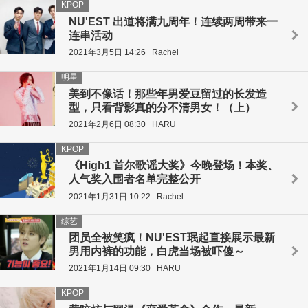
KPOP
NU'EST 出道将满九周年！连续两周带来一
连串活动
2021年3月5日 14:26
Rachel
明星
美到不像话！那些年男爱豆留过的长发造
型，只看背影真的分不清男女！（上）
2021年2月6日 08:30
HARU
KPOP
《High1 首尔歌谣大奖》今晚登场！本奖、
人气奖入围者名单完整公开
2021年1月31日 10:22
Rachel
综艺
团员全被笑疯！NU'EST珉起直接展示最新
男用内裤的功能，白虎当场被吓傻～
2021年1月14日 09:30
HARU
KPOP