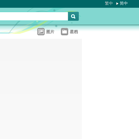
繁中
简中
图片
星档