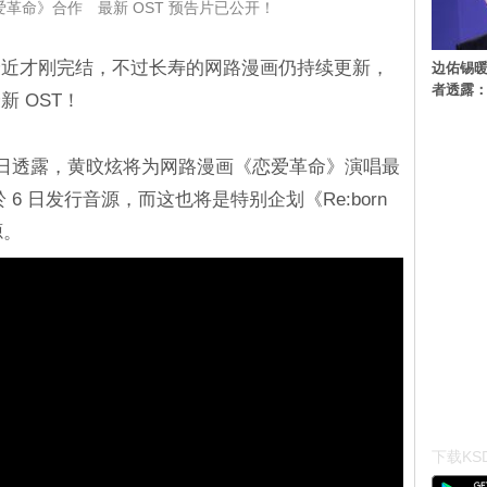
革命》合作 最新 OST 预告片已公开！
最近才刚完结，不过长寿的网路漫画仍持续更新，
边佑锡
者透露
 OST！
ct 於 3 日透露，黄旼炫将为网路漫画《恋爱革命》演唱最
 6 日发行音源，而这也将是特别企划《Re:born
源。
下载KSD