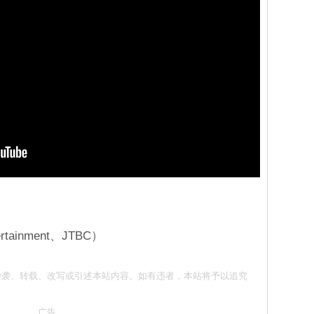
tainment、JTBC）
意 请勿抄袭、转载、改写或引述本站内容。如有违者，本站将予以追究
广告