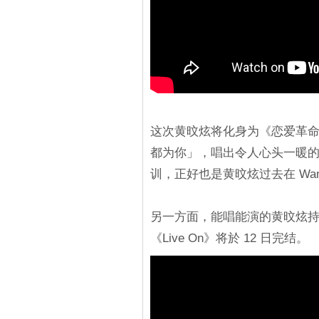
这次黄旼炫将化身为《恋爱革
都为你」，唱出令人心头一暖
训，正好也是黄旼炫过去在 Wann
另一方面，能唱能演的黄旼炫持续
《Live On》将於 12 日完结。