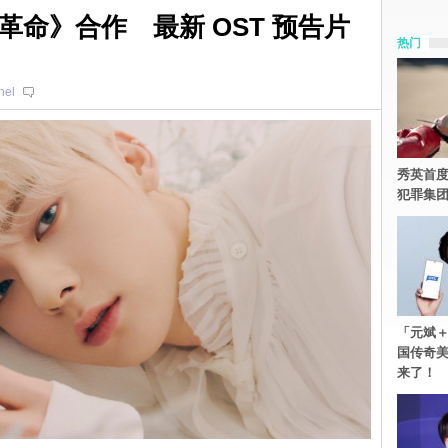
命》合作 最新 OST 预告片
热门
hel
秀英首度
犯罪集
「元斌＋
国传奇
来了！