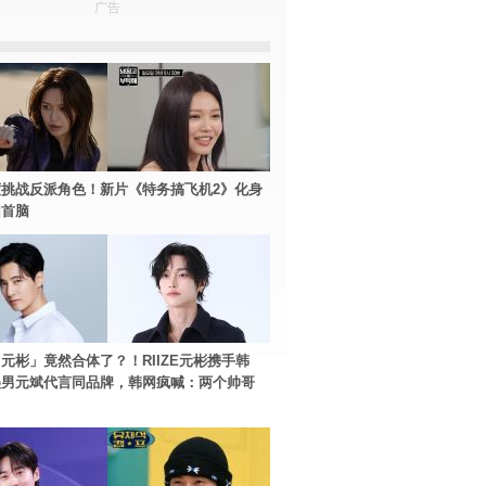
广告
挑战反派角色！新片《特务搞飞机2》化身
团首脑
元彬」竟然合体了？！RIIZE元彬携手韩
美男元斌代言同品牌，韩网疯喊：两个帅哥