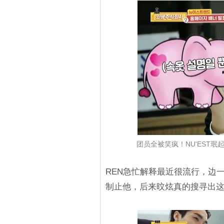
团员全被笑疯！NU'EST
REN急忙解释最近很流行，边
制止他，后来旼炫真的搜寻出这