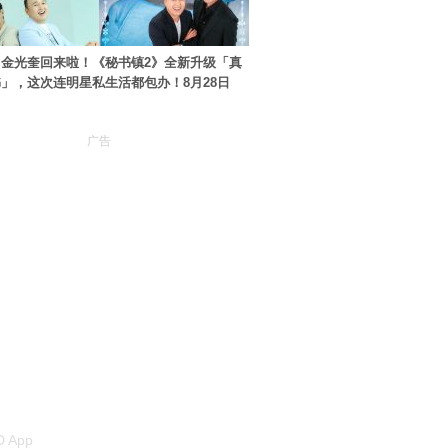
金光奎回来啦！《秘书镇2》全新升级「真
」，这次连明星私生活都包办！8月28日
广告
 App