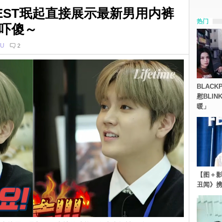
EST珉起直接展示最新男用内裤
热门
吓傻～
U
2
BLACK
慰BLI
暖」
【图＋影
丑闻》携