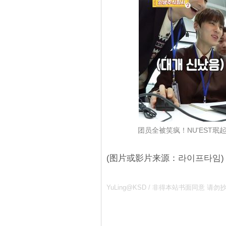
团员全被笑疯！NU'EST
(图片或影片来源：라이프타임)
YuLing@KSD / 非得本站书面同