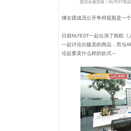
团员全被笑疯！NU'EST
继女团成员公开争辩屁股是一个
日前NU'EST一起出演了韩粽《人
一起讨论出贩卖的商品，而当A
论起要卖什么样的款式～