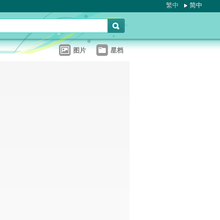
繁中
简中
图片
星档