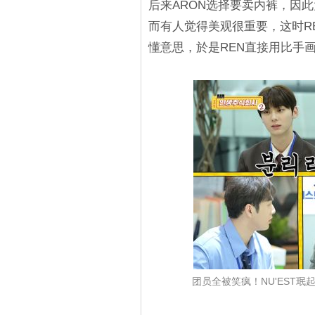
后来ARON选择要卖内裤，因
而有人觉得美观很重要，这时R
懂意思，於是REN直接用比手
团员全被笑疯！NU'EST