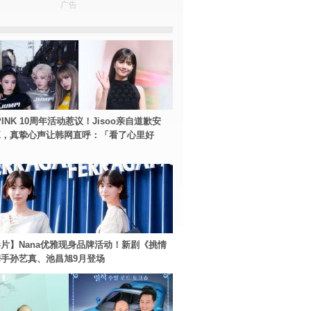
广告
PINK 10周年活动惹议！Jisoo亲自道歉安
NK，真挚心声让韩网直呼：「看了心里好
片】Nana优雅现身品牌活动！新剧《挑情
手孙艺真、池昌旭9月登场