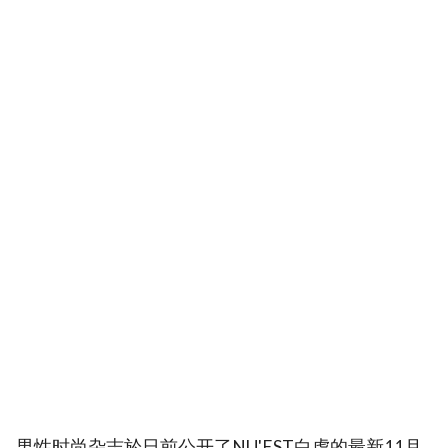
男性时尚杂志於日前公开了NU'EST白虎的最新11月