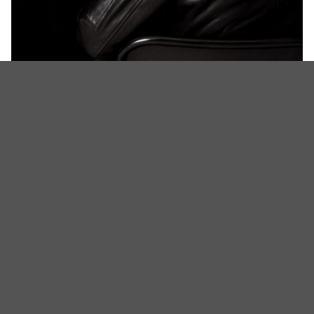
NU'EST白虎
照片：ESQUIRE
NU'EST白虎
相关新闻
NU’EST 出身白虎今天正式入伍！行程排到最后一刻，吐
露心声：「能这样离开，真的很幸福」
【韩网热门】大家最后喜欢的偶像是谁呀？韩剧《卧底
高中》徐康俊的回答，引爆热烈留言！