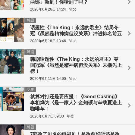
两部」新剧！你猜到了吗？
2020年6月26日 14:24
Mico
韩剧
话题性《The King：永远的君主》结局夺
冠《虽然是精神病但没关系》冲进排名前五
2020年6月18日 13:46
Mico
韩剧
韩剧话题性《The King：永远的君主》夺
回冠军《虽然是精神病但没关系》未播先上
榜！
2020年6月11日 14:00
Mico
明星
就算对打还是要应援！《Good Casting》
李相烨为《是一家人》金知硕与辛载夏送上
咖啡车！
2020年6月7日 09:00
草莓
韩剧
7部改了剧名的电视剧！是改前好听还是改