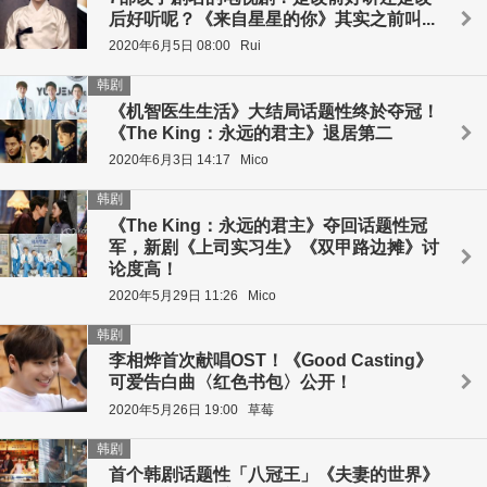
后好听呢？《来自星星的你》其实之前叫...
2020年6月5日 08:00
Rui
韩剧
《机智医生生活》大结局话题性终於夺冠！
《The King：永远的君主》退居第二
2020年6月3日 14:17
Mico
韩剧
《The King：永远的君主》夺回话题性冠
军，新剧《上司实习生》《双甲路边摊》讨
论度高！
2020年5月29日 11:26
Mico
韩剧
李相烨首次献唱OST！《Good Casting》
可爱告白曲〈红色书包〉公开！
2020年5月26日 19:00
草莓
韩剧
首个韩剧话题性「八冠王」《夫妻的世界》