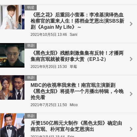
明星
《恶之花》后重回小萤幕：李准基演绎热血
检察官的重来人生！搭档金芝恩出演SBS新
剧《Again My Life》～
2021年10月5日 13:46
Sani
韩剧
《黑色太阳》残酷刺激集集有反转！才播两
集南宫珉就被看好拿大赏（EP.1-2）
2021年9月20日 15:30
草莓
韩剧
MBC的收视率我来救！南宫珉主演新剧
《黑色太阳》将提早一个月播出特辑，今晚
抢先看
2021年7月25日 11:50
Mico
韩剧
斥资150亿韩元大制作《黑色太阳》确定由
南宫珉、朴河宣与金芝恩演出
2021年3月4日 15:44
Erin