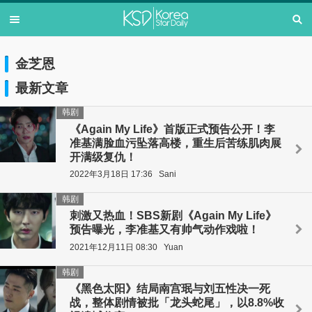
金芝恩
最新文章
韩剧
《Again My Life》首版正式预告公开！李
准基满脸血污坠落高楼，重生后苦练肌肉展
开满级复仇！
2022年3月18日 17:36
Sani
韩剧
刺激又热血！SBS新剧《Again My Life》
预告曝光，李准基又有帅气动作戏啦！
2021年12月11日 08:30
Yuan
韩剧
《黑色太阳》结局南宫珉与刘五性决一死
战，整体剧情被批「龙头蛇尾」，以8.8%收