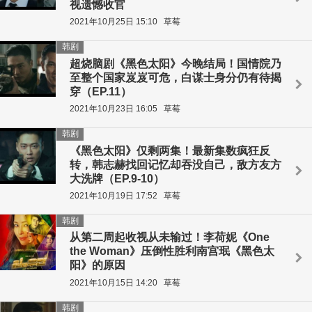
视遗憾收官
2021年10月25日 15:10
草莓
韩剧
超烧脑剧《黑色太阳》今晚结局！国情院乃
至整个国家岌岌可危，白谋士身分仍有待揭
穿（EP.11）
2021年10月23日 16:05
草莓
韩剧
《黑色太阳》仅剩两集！最新集数疯狂反
转，韩志赫找回记忆却吞没自己，敌方友方
大洗牌（EP.9-10）
2021年10月19日 17:52
草莓
韩剧
从第二周起收视从未输过！李荷妮《One
the Woman》压倒性胜利南宫珉《黑色太
阳》的原因
2021年10月15日 14:20
草莓
韩剧