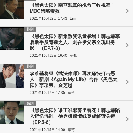
《黑色太阳》南宫珉真的挽救了收视率！
MBC策略奏效
2021年10月12日 17:43
Erin
韩剧
《黑色太阳》新集数资讯量暴增！韩志赫幕
后助手及背叛之人、刘在伊父亲全现出身
影！（EP.7-8）
2021年10月12日 16:40
草莓
韩剧
李准基将继《武法律师》再次痛快打击恶
人！新剧《Again My Life》合作《黑色太
阳》李璟荣、金芝恩
2021年10月7日 17:35
草莓
韩剧
《黑色太阳》谁正谁邪雾里看花！韩志赫陷
入记忆混乱，徐秀妍感情线竟成解谜关键
（EP.5-6）
2021年10月5日 14:00
草莓