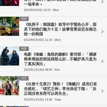
一场革命～
2022年6月3日 10:23
Mico
韩剧
《纸房子：韩国篇》前导中字预告公开，面
具下的他们魅力十足！故事背景设定在南北
统一的韩国
2022年5月20日 11:20
Mico
电影
电影《海贼：鬼怪的旗帜》姜河那：「感谢
韩孝周姐把我说得那么好…不戴护具只是为
了真实演出」
2022年1月19日 09:50
Erin
综艺
《出差十五夜2》预告！《海贼2》成员们攻
击彼此，「综艺之神」李光洙还下跪：「反
正我没有东西可以再失去」
2022年1月16日 14:48
Yuan