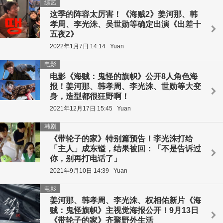
综艺
这季的阵容太厉害！《海贼2》姜河那、韩
孝周、李光洙、吴世勋等确定出演《出差十
五夜2》
2022年1月7日 14:14
Yuan
电影
电影《海贼：鬼怪的旗帜》公开8人角色海
报！姜河那、韩孝周、李光洙、世勋等大变
身，造型都很狂野啊！
2021年12月17日 15:45
Yuan
韩剧
《带轮子的家》特别篇预告！李光洙打给
「主人」成东镒，结果被回：「不是告诉过
你，别再打电话了」
2021年9月10日 14:39
Yuan
电影
姜河那、韩孝周、李光洙、权相佑新片《海
贼：鬼怪旗帜》主视觉海报公开！9月13日
《带轮子的家》齐聚野外生活