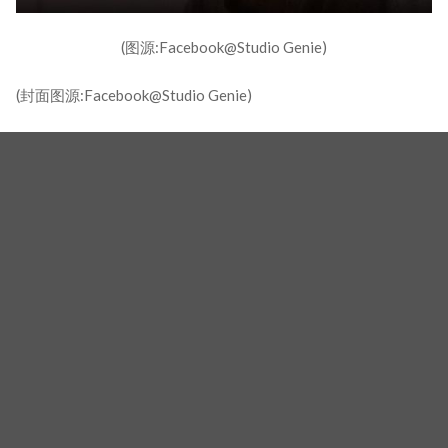
(图源:Facebook@Studio Genie)
(封面图源:Facebook@Studio Genie)
相关新闻
林知衍×许楠儁《我的王室死对头》人气爆棚！韩媒曝将
赴越南奖励旅行，剧组回应：只是小规模出游！
醋王正式上线！《我的王室死对头》本周剧情：许楠儁
见「合房」剧本气炸摔东西，直奔林知衍剧组引爆火药
味对峙
Rain&金泰希夫妻，截然不同的教育理念：「希望女儿不
要读书」育儿理念震惊全场
标签
金盛吴
金泰希
林智妍
有院子的家