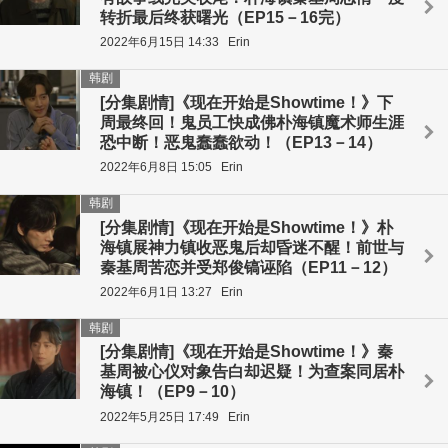
转折最后终获曙光（EP15－16完）
2022年6月15日 14:33
Erin
韩剧
[分集剧情]《现在开始是Showtime！》下
周最终回！鬼员工快成佛朴海镇魔术师生涯
恐中断！恶鬼蠢蠢欲动！（EP13－14）
2022年6月8日 15:05
Erin
韩剧
[分集剧情]《现在开始是Showtime！》朴
海镇展神力镇收恶鬼后却昏迷不醒！前世与
秦基周苦恋并受郑俊镐诬陷（EP11－12）
2022年6月1日 13:27
Erin
韩剧
[分集剧情]《现在开始是Showtime！》秦
基周被心仪对象告白却迟疑！为查案同居朴
海镇！（EP9－10）
2022年5月25日 17:49
Erin