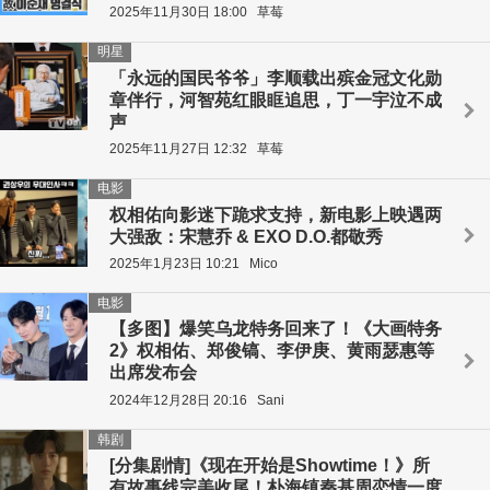
2025年11月30日 18:00
草莓
明星
「永远的国民爷爷」李顺载出殡金冠文化勋
章伴行，河智苑红眼眶追思，丁一宇泣不成
声
2025年11月27日 12:32
草莓
电影
权相佑向影迷下跪求支持，新电影上映遇两
大强敌：宋慧乔 & EXO D.O.都敬秀
2025年1月23日 10:21
Mico
电影
【多图】爆笑乌龙特务回来了！《大画特务
2》权相佑、郑俊镐、李伊庚、黄雨瑟惠等
出席发布会
2024年12月28日 20:16
Sani
韩剧
[分集剧情]《现在开始是Showtime！》所
有故事线完美收尾！朴海镇秦基周恋情一度