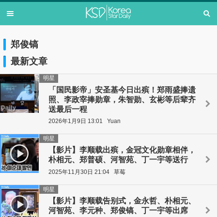
郑俊镐
最新文章
明星
「国民影帝」安圣基今日出殡！郑雨盛捧遗
照、李政宰捧勋章，朱智勋、玄彬等后辈齐
送最后一程
2026年1月9日 13:01
Yuan
明星
【影片】李顺载出殡，金冠文化勋章相伴，
朴相元、郑普硕、河智苑、丁一宇等送行
2025年11月30日 21:04
草莓
明星
【影片】李顺载告别式，金永哲、朴相元、
河智苑、李元种、郑俊镐、丁一宇等出席