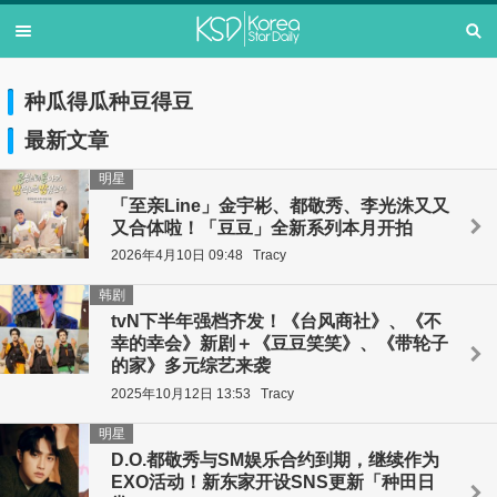
种瓜得瓜种豆得豆
最新文章
明星
「至亲Line」金宇彬、都敬秀、李光洙又又
又合体啦！「豆豆」全新系列本月开拍
2026年4月10日 09:48
Tracy
韩剧
tvN下半年强档齐发！《台风商社》、《不
幸的幸会》新剧＋《豆豆笑笑》、《带轮子
的家》多元综艺来袭
2025年10月12日 13:53
Tracy
明星
D.O.都敬秀与SM娱乐合约到期，继续作为
EXO活动！新东家开设SNS更新「种田日