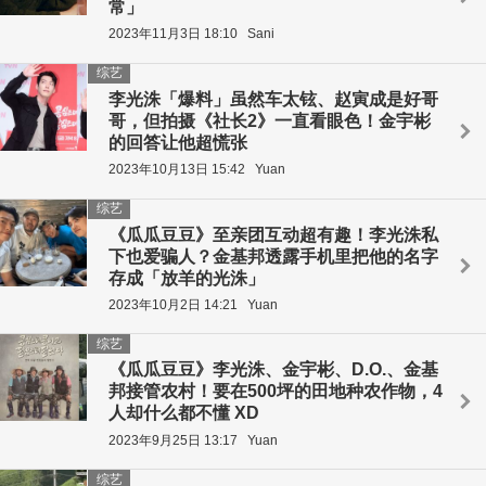
常」
2023年11月3日 18:10
Sani
综艺
李光洙「爆料」虽然车太铉、赵寅成是好哥
哥，但拍摄《社长2》一直看眼色！金宇彬
的回答让他超慌张
2023年10月13日 15:42
Yuan
综艺
《瓜瓜豆豆》至亲团互动超有趣！李光洙私
下也爱骗人？金基邦透露手机里把他的名字
存成「放羊的光洙」
2023年10月2日 14:21
Yuan
综艺
《瓜瓜豆豆》李光洙、金宇彬、D.O.、金基
邦接管农村！要在500坪的田地种农作物，4
人却什么都不懂 XD
2023年9月25日 13:17
Yuan
综艺