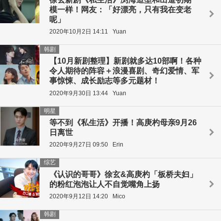
模一样！网友：「好漂亮，只有我在变老
呢」
2020年10月2日 14:11
Yuan
韩剧
【10月新剧整理】新剧就多达10部啊！各种
令人期待的阵容＋浪漫喜剧、奇幻爱情、军
事惊悚、成长励志等多元题材！
2020年9月30日 13:44
Yuan
明星
等不到《私生活》开播！高庚杓母亲9月26
日离世
2020年9月27日 09:50
Erin
综艺
《认识的哥哥》徐玄&高庚杓「板桥夫妇」
的粉红泡泡让人不自觉嘴角上扬
2020年9月12日 14:20
Mico
韩剧