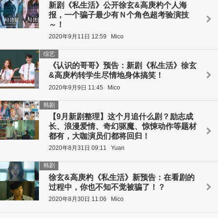
新剧《私生活》公开徐玄&高庚杓个人海
报，一个骗子最少有Ｎ个角色超考验演技
～！
2020年9月11日 12:59
Mico
综艺
《认识的哥哥》预告：新剧《私生活》徐玄
&高庚杓转学生尽情地身体搞笑！
2020年9月9日 11:45
Mico
韩剧
【9月新剧整理】这个月追什么剧？励志成
长、浪漫爱情、奇幻驱魔、惊悚动作等题材
都有，大咖演员们都将回归！
2020年8月31日 09:11
Yuan
韩剧
徐玄&高庚杓《私生活》新预告：在看剧的
过程中，你也不知不觉被骗了！？
2020年8月30日 11:06
Mico