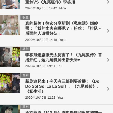
宝剑VS《九尾狐传》李栋旭
2020年10月15日 14:42
Mico
明星
真的超美！徐玄分享新剧《私生活》婚纱
照：「我的丈夫在哪呢？」粉丝：「排队～
后面的人请排好队」
2020年10月10日 14:48
Yuan
韩剧
李栋旭选剧眼光太厉害了！《九尾狐传》首
播开红，这九尾狐帅出新天际♥
2020年10月8日 09:51
Rui
韩剧
新剧追起来！今天有三部剧要首播：《Do
Do Sol Sol La La Sol》、《九尾狐传》、
《私生活》
2020年10月7日 12:22
Yuan
韩剧
徐玄新剧《私生活》浏海造型和出道初期一