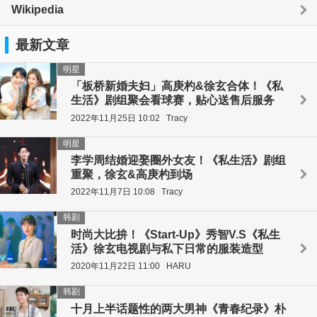
Wikipedia
最新文章
明星
「板桥新婚夫妇」高庚杓&徐玄合体！《私
生活》剧组聚会看球赛，贴心送售后服务
2022年11月25日 10:02
Tracy
明星
李学周结婚迎娶圈外女友！《私生活》剧组
重聚，徐玄&高庚杓到场
2022年11月7日 10:08
Tracy
韩剧
时尚大比拚！《Start-Up》秀智V.S《私生
活》徐玄电视剧与私下日常的服装造型
2020年11月22日 11:00
HARU
韩剧
十月上半话题性的两大男神《青春纪录》朴