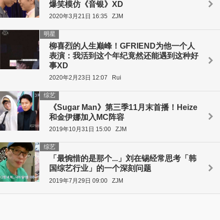
爆笑模仿《音银》XD
2020年3月21日 16:35
ZJM
明星
柳喜烈的人生巅峰！GFRIEND为他一个人
表演：我活到这个年纪竟然还能遇到这种好
事XD
2020年2月23日 12:07
Rui
综艺
《Sugar Man》第三季11月末首播！Heize
和金伊娜加入MC阵容
2019年10月31日 15:00
ZJM
综艺
「最惋惜的是那个...」刘在锡经常思考「韩
国综艺行业」的一个深刻问题
2019年7月29日 09:00
ZJM