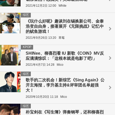
2021年12月2日 12:00
White
综艺
《玩什么好呢》趣谈刘在锡换新公司、金泰
浩变自由身，接著展开《无限挑战》记忆中
的鱿鱼游戏！
2021年9月26日 13:20
草莓
KPOP
SHINee、柳喜烈看 IU 新歌《COIN》MV反
应满满惊叹：「这根本就是电影了吧!」
2021年4月7日 14:28
Mico
综艺
歌手的二次机会！新综艺《Sing Again》公
开主海报，李升基主持&评审团名单超强
大！
2020年10月20日 11:18
Mico
综艺
朴宝剑在《写生簿》弹奏钢琴，还和柳喜烈