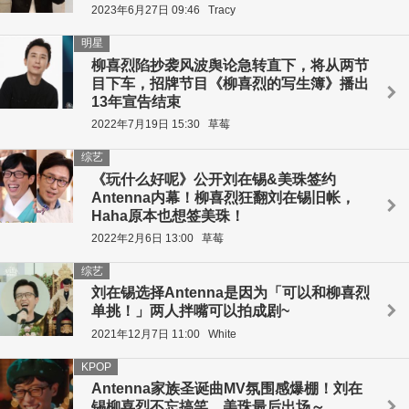
2023年6月27日 09:46
Tracy
明星
柳喜烈陷抄袭风波舆论急转直下，将从两节
目下车，招牌节目《柳喜烈的写生簿》播出
13年宣告结束
2022年7月19日 15:30
草莓
综艺
《玩什么好呢》公开刘在锡&美珠签约
Antenna内幕！柳喜烈狂翻刘在锡旧帐，
Haha原本也想签美珠！
2022年2月6日 13:00
草莓
综艺
刘在锡选择Antenna是因为「可以和柳喜烈
单挑！」两人拌嘴可以拍成剧~
2021年12月7日 11:00
White
KPOP
Antenna家族圣诞曲MV氛围感爆棚！刘在
锡柳喜烈不忘搞笑，美珠最后出场～