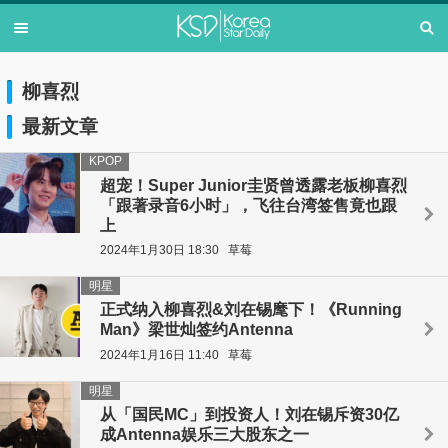
柳喜烈
最新文章
KPOP
超宠！Super Junior圭贤曾透露老板柳喜烈
「跟著录音6小时」，飞往台湾签售竟也跟
上
2024年1月30日 18:30
草莓
明星
正式纳入柳喜烈&刘在锡麾下！《Running
Man》梁世灿签约Antenna
2024年1月16日 11:40
草莓
明星
从「国民MC」到投资人！刘在锡斥资30亿
成Antenna娱乐三大股东之一