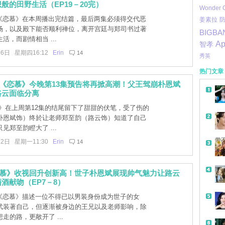
般的田野生活（EP19－20完）
Wonder G
]《恋慕》在本周播出完结篇，最后两集必须得交代恶
姜素拉
场，以及殿下能否顺利禅位，离开宫廷与郑司书过著
BIGBA
活，而剧情相当 ...
Ap
智孝
16日 星期四16:12
Erin
14
秀英
热门文章
]《恋慕》今晚第13集预告将再掀高潮！父王驾崩朴恩斌
路云面临分离
》在上周第12集的结尾留下了甜甜的伏笔，受了伤的
朴恩斌饰）终於让老师郑至韵（路云饰）知道了自己
见郑至韵瞪大了 ...
带
22日 星期一11:30
Erin
14
恋慕》收视回升创新高！世子朴恩斌展现帅气魅力让路云
酒献吻（EP7－8）
]《恋慕》描述一位不得已以男装身份成为世子的女
武装著自己，但逐渐被身边的王兄以及老师影响，除
走的路，更敞开了 ...