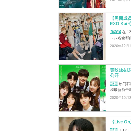
2021年8月2
【男团成员
EXO Kai
KPOP
在 1
～八名全都
2020年12月
黄旼炫&郑
公开
韩剧
热门韩
和最新预告
2020年10月
《Live
韩剧
JTBC