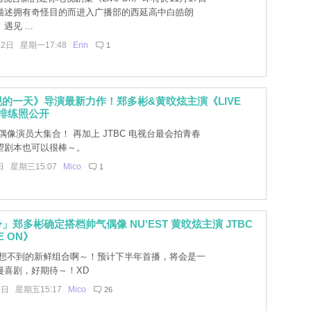
描述拥有奇怪目的而进入广播部的西延高中白皓朗
见 ...
12日 星期一17:48
Erin
1
的一天》导演最新力作！郑多彬&黄旼炫主演《LIVE
排练照公开
像演员大集合！ 再加上 JTBC 电视台最会拍青春
望剧本也可以很棒～。
日 星期三15:07
Mico
1
」郑多彬确定搭档帅气偶像 NU'EST 黄旼炫主演 JTBC
E ON》
想不到的新鲜组合啊～！预计下半年首播，将会是一
漫喜剧，好期待～！XD
6日 星期五15:17
Mico
26