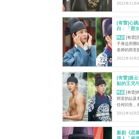
2021年11月
[有雷]心
白：「那女
韩剧
[有雷
子身边所围
老师的郑至韵
2021年10月
[有雷]路
贴的王兄与
韩剧
[有雷
郑至韵以及
任何闪失，身
2021年10月
新剧《恋
等人「超