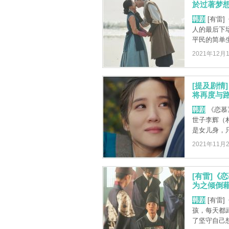
於过著梦想
韩剧
[有雷
人的最后下
平民的简单生
2021年12月
[提及剧情
将再度与
韩剧
《恋慕
世子李辉（
是女儿身，只
2021年11月
[有雷]《
为之倾倒藉
韩剧
[有雷
孩，每天都
了坚守自己想