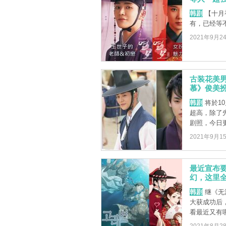
韩剧
【十月
有，已经等
2021年9月2
古装花美
慕》俊美
韩剧
将於1
超高，除了
剧照，今日更
2021年9月1
最近宣布
幻，这里
韩剧
继《无
大获成功后
看最近又有哪