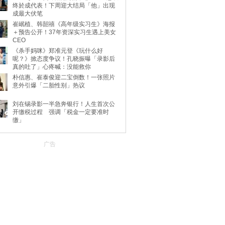
终於成代表！下周迎大结局「他」出现
成最大伏笔
崔岷植、韩韶禧《高年级实习生》海报
＋预告公开！37年资深实习生遇上美女
CEO
《杀手妈咪》郑准元登《玩什么好
呢？》掀态度争议！孔晓振曝「录影后
真的吐了」心疼喊：没能救你
朴信惠、崔泰俊迎二宝倒数！一张照片
意外引爆「二胎性别」热议
刘在锡录影一半急奔银行！人生首次公
开缴税过程 强调「税金一定要准时
缴」
广告