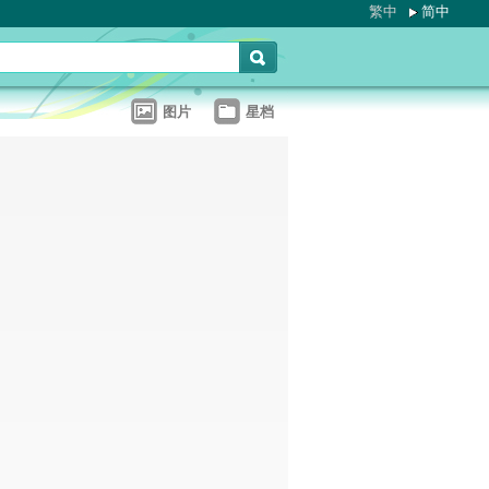
繁中
简中
图片
星档