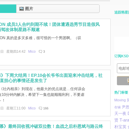
图片
追踪韩星
CTON 成员3人合约到期不续！团体遭遇选秀节目造假风
酒驾改体制星路不顺遂
TON 真的是多灾多难，很可惜的一个男团啊。（叹
0日 星期四14:42
Mico
3
订阅KSD
》下周大结局！EP.10会长爷爷出面迎来冲击结尾，社
一直担心的事情还是发生了
《社内相亲》到现在，他最大的优点就是…任何误会
热门标签
在10分钟内解决，希望下一集也能顺顺利利，不要虐
～！
Moving
尹
在锡
0日 星期三11:00
Mico
166
天一夜
T-ar
贤
恋慕》最终回收视冲破双位数！血战之后朴恩斌与路云终
朴宝英