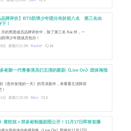
8日 星期六13:00
Sani
5
品牌评价】BTS防弹少年团分布於前八名 第三名由
 夺下！
2 月的男团成员品牌评价中，除了第三名 Kai 外，一
由防弹少年团成员包办！
19日 星期六11:59
Rachel
23
多彬新一代青春演员们主演的新剧《Live On》团体海报
剧《意外发现的一天》的导演新作，来看看主演阵容
吧！
21日 星期三15:30
Mico
2
 On》黄旼炫＋郑多彬制服剧照公开！11月17日即将首播
电视台新的迷你电视剧集《Live On》即将於11月17日