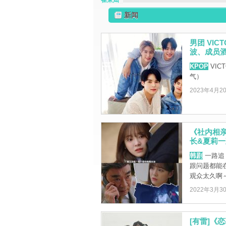
崔秉灿
新闻
男团 VI
波、成员
KPOP
VIC
气）
2023年4月2
《社内相亲
长&夏莉
韩剧
一路追
跟问题都能
观众太久啊
2022年3月3
[有雷]《