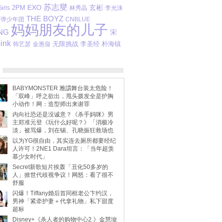
苏志燮
EXO
2PM
玄彬
irls
林秀晶
李光洙
THE BOYZ
防弹少年团
CNBLUE
妈妈朋友的儿子
NG
宋
ink
无限挑战
韩艺瑟
金惠奫
李圣经
朴海镇
BABYMONSTER 雅譞舞台装太危险！
「双峰」呼之欲出，甩头拨发全是护胸
小动作！网：造型师出来谢罪
内向社恐还是没诚意？《杀手妈咪》男
主郑准元登《玩什么好呢？》「消极冷
淡」被骂爆，刘在锡、孔晓振狂救场也
不动
以为YG很自由，其实连去厕所都要经纪
人许可！2NE1 Dara坦言：「当年超羡
慕少女时代」
Secret新歌短片挨轰「丑化50多岁的
人」掀世代歧视争议！网怒：看了很不
舒服
闪爆！Tiffany婚后首同框老公卞约汉，
男神「紧牵护妻＋代拿礼物」私下甜度
超标
Disney+《杀人者的购物中心2 》金慧埈