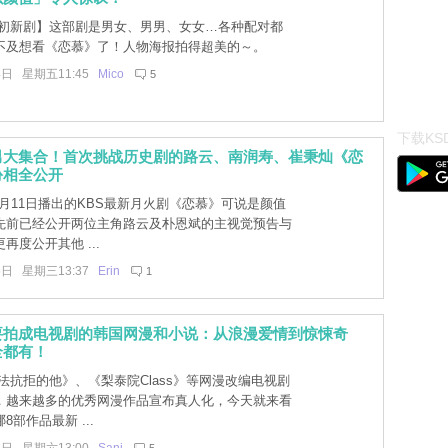
初新剧】这部剧是男女、男男、女女…各种配对都
不及想看《恋慕》了！人物海报拍得超美的～。
4日 星期五11:45
Mico
5
下载KSD
男大集合！首次挑战历史剧的路云、南润寿、崔秉灿《恋
扮相全公开
0月11日播出的KBS最新月火剧《恋慕》可说是颜值
先前已经公开两位主角路云及朴恩斌的主视觉预告与
再度公开其他 ...
5日 星期三13:37
Erin
1
要拍成电视剧的韩国网漫和小说：从浪漫爱情到惊悚奇
全都有！
法抗拒的他》、《梨泰院Class》等网漫改编电视剧
，越来越多的优秀网漫作品宣布真人化，今天就来看
8部作品最新 ...