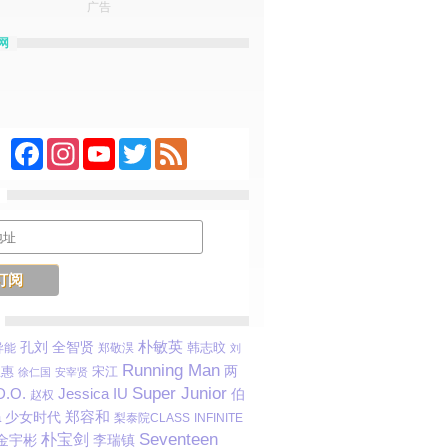
广告
网
Facebook
Instagram
YouTube
Twitter
Feed
朴敏英
孔刘
全智贤
韩志旼
 异能
郑敬淏
刘
Running Man
恩惠
宋江
两
徐仁国
安宰贤
Super Junior
D.O.
Jessica
IU
伯
赵权
a
少女时代
郑容和
梨泰院CLASS
INFINITE
Seventeen
朴宝剑
金宇彬
李瑞镇