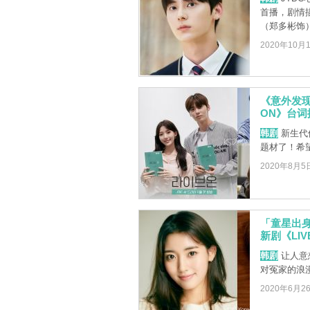
首播，剧情
（郑多彬饰）遇
2020年10月
《意外发现
ON》台词
韩剧
新生代偶
题材了！希
2020年8月5
「童星出身
新剧《LIV
韩剧
让人意
对冤家的浪
2020年6月2