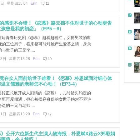
4日 星期四15:04
Erin
11
跳的感觉不会错！《恋慕》路云挡不住对世子的心动更告
孩曾是我的初恋」（EP5－6）
]宫廷青春历史剧《恋慕》越看越粉红，女扮男装的世
绕的三位男子，看来都可能对她产生爱慕之情，身为
与世子的王兄李 ...
28日 星期四13:28
Erin
10
云竟在众人面前给世子难看！《恋慕》朴恩斌面对细心体
温文儒雅的老师怎不心动！（EP3-4）
]终於正式展开成人剧情的《恋慕》，儿时错失约定的
李垣再度相遇，担心被揭穿身份的女世子绝对不容许
边的王兄与老师 ...
21日 星期四13:20
Erin
17
慕》公开六位新生代主演人物海报，朴恩斌X路云X郑彩娟
强颜值」令人惊叹！