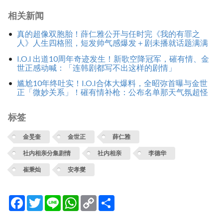
相关新闻
真的超像双胞胎！薛仁雅公开与任时完《我的有罪之
人》人生四格照，短发帅气感爆发＋剧未播就话题满满
I.O.I 出道10周年奇迹发生！新歌空降冠军，磪有情、金
世正感动喊：「连韩剧都写不出这样的剧情」
尴尬10年终吐实！I.O.I合体大爆料，全昭弥首曝与金世
正「微妙关系」！磪有情补枪：公布名单那天气氛超怪
标签
金旻奎
金世正
薛仁雅
社内相亲分集剧情
社内相亲
李德华
崔秉灿
安孝燮
Facebook
Twitter
Line
WhatsApp
Copy
分
Link
享