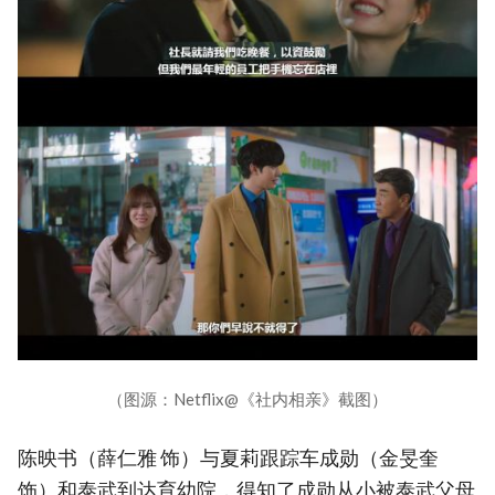
（图源：Netflix@《社内相亲》截图）
陈映书（薛仁雅 饰）与夏莉跟踪车成勋（金旻奎
饰）和泰武到达育幼院，得知了成勋从小被泰武父母