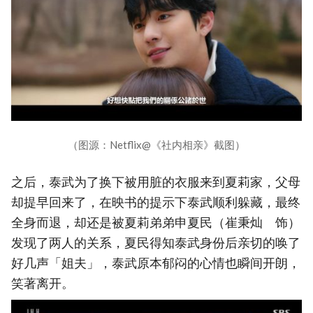
（图源：Netflix@《社内相亲》截图）
之后，泰武为了换下被用脏的衣服来到夏莉家，父母
却提早回来了，在映书的提示下泰武顺利躲藏，最终
全身而退，却还是被夏莉弟弟申夏民（崔秉灿 饰）
发现了两人的关系，夏民得知泰武身份后亲切的唤了
好几声「姐夫」，泰武原本郁闷的心情也瞬间开朗，
笑著离开。