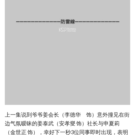
上一集说到爷爷姜会长（李德华 饰）意外撞见在街
边气氛暧昧的姜泰武（安孝燮 饰）社长与申夏莉
（金世正 饰），幸好下一秒3位同事即时出现，表明